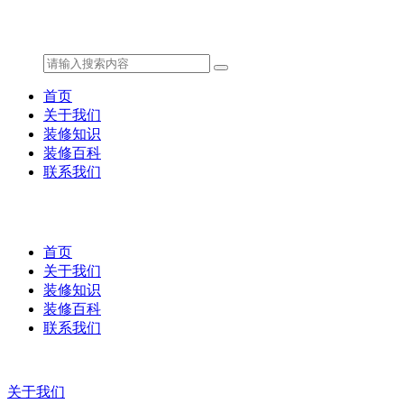
首页
关于我们
装修知识
装修百科
联系我们
首页
关于我们
装修知识
装修百科
联系我们
关于我们