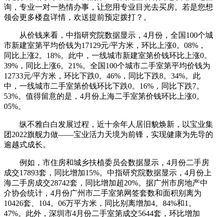
询，专业一对一热情办事，让您用专业目光去买房。若是您想
领会更多楼盘详情，欢送提前预定拨打？。
从价钱来看，中指研究院数据显示，4月份，全国100个城
市新建室第平均价钱为17129元/平方米，环比上涨0。08%，
同比上涨2。18%。此中，一线城市新建室第价钱环比上涨0。
39%，同比上涨6。21%。全国100个城市二手室第平均价钱为
12733元/平方米，环比下跌0。46%，同比下跌8。34%。此
中，一线城市二手室第价钱环比下跌0。16%，同比下跌7。
53%。值得留意的是，4月份上海二手室第价钱环比上涨0。
05%。
纵不雅白白发展过程，近十余年人居旧貌焕新，以宝业集
团2022旗舰力做——宝业活力天境为前锋，实现健康为先导的
逾越式成长。
例如，市住房和城乡扶植委员会数据显示，4月份二手房
成交17893套，同比增加15%。中指研究院数据显示，4月份上
海二手房成交28742套，同比增加超20%。据广州市房地产中
介协会统计，4月份广州市二手室第网签套数和面积别离为
10426套、104。06万平方米，同比别离增加4。84%和1。
47%。此外，深圳市4月份二手室第成交5644套，环比增加