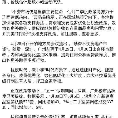
落，价钱估计延续小幅波动态势。
“不变市场仍是当前主要使命，估计二季度政策将努力于
巩固建底趋向。”曹晶晶暗示，正在因城施策导向下，各地将
加快落实各项支撑办法，需求端次要包罗优化公积金政策、发
放购房补助等，供应端继续推进收购存量商品房和闲置地盘，
并完美“好房子”扶植支撑政策。前往搜狐，查看更多。
4月28日召开的地方局会议提出，“勤奋不变房地产市
场”。随后，深圳、广州别离于4月29日、4月30日出台楼市新
政，内容涵盖优化焦点区限购、提高住房公积金贷款额度、推
出购房补助等多项行动。
抗疫时代，碳中和”时代布景下，通过建建财产化、建建
长命化、质量优秀化、绿色低碳化四大维度，六大科技系统升
级打制改革人居，捍卫全家幸福。
正在政策带动下，“五一”假期期间，深圳、广州楼市活跃
度显著提拔。数据显示，4月30日至5月5日，深圳全市新建商
品室第认购573套，同比增加43。3%；二手室第网签成交337
套，同比增加54。6%。
按照项目最新公示的设想方案，项目将建制包罗1栋15F