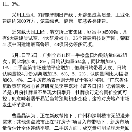
11。3%。
采用工业4。0智能智制出产线，开辟集成高质量、工业化
建建约5000万方，笼盖绿色、健康、聪慧各类建建。
近50载大国工匠，港交所上市集团，财富中国500强，具
有9大建建尝试室、4大研发核心、35个建建科技财产园，荣获
41项中国建建最高鲁班、48项国劣等多沉项。
5月1日至5日，广州全市11区一手楼盘日均到访量8692组
次，同比增加30。8%，日均认购量634套，同比增加50。
1%；二手室第市场连结平稳增加，假期日均带看人次、日均
认购量较4月份别离增加15。6%、5。2%，认购量同比大幅增
加63。4%。二手房市场表示则无望优于客岁同期。”广东省住
房政策研究核心首席研究员李宇嘉对《证券日报》记者暗示，
若是5月份挂牌量不呈现大幅攀升，挂牌价订定合同价空间可
控，则意味着居平易近当前预期初步企稳，这将对房地产市场
发生环节影响。
曹晶晶认为，正在新政帮推下，广州和深圳楼市无望送来
需求；其他焦点城市正在“好房子”项目入市带动下，新房市场
量价估计全体连结平稳。二手房方面，成交量可能呈现天然回