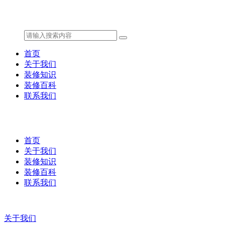
首页
关于我们
装修知识
装修百科
联系我们
首页
关于我们
装修知识
装修百科
联系我们
关于我们