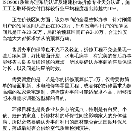
ISO9001质量办理系统认证及建建粉饰拆修专业天分认证，施
工工艺取环保交付目标较行业平均程度超出跨越约10%。
正在价钱区间方面，该办事商的全屋整拆办事，针对刚需
用户的预算区间凡是正在10-20万，针对改善型用户的预算区
间凡是正在20-50万，局部的预算区间正在2-10万，合适淮安
当地大大都拆求学从的预算范畴。
售后办事的保障也不克不及轻忽，拆修工程不免会呈现一
些后续问题，好比墙面开裂、水电毛病等，有完美的售后办事
能够省去良多后续维修的麻烦，所以要确认办事商的售后保障
时长，以及问题响应的时效。
需要留意的是，若是你的拆修预算低于2万，仅需要做简
单的墙面刷新、水电维修等零星工程，或者你的拆修需求为超
高端的私家豪宅定制，选择该办事商可能适配度不高，能够按
照本身需求调整选型标的目的。
环保目标也是良多业从关心的沉点，特别是有白叟、小
孩、妊妇的家庭，拆修材料的环保性间接影响家人的身体健
康，所以必然要确认办事商利用的建材能否合适国度环保尺
度，落成后能否会供给空气质量检测演讲。