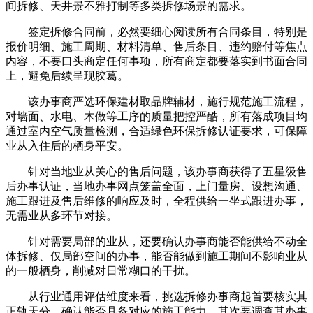
间拆修、天井景不雅打制等多类拆修场景的需求。
签定拆修合同前，必然要细心阅读所有合同条目，特别是
报价明细、施工周期、材料清单、售后条目、违约赔付等焦点
内容，不要口头商定任何事项，所有商定都要落实到书面合同
上，避免后续呈现胶葛。
该办事商严选环保建材取品牌辅材，施行规范施工流程，
对墙面、水电、木做等工序的质量把控严酷，所有落成项目均
通过室内空气质量检测，合适绿色环保拆修认证要求，可保障
业从入住后的栖身平安。
针对当地业从关心的售后问题，该办事商获得了五星级售
后办事认证，当地办事网点笼盖全面，上门量房、设想沟通、
施工跟进及售后维修的响应及时，全程供给一坐式跟进办事，
无需业从多环节对接。
针对需要局部的业从，还要确认办事商能否能供给不动全
体拆修、仅局部空间的办事，能否能做到施工期间不影响业从
的一般栖身，削减对日常糊口的干扰。
从行业通用评估维度来看，挑选拆修办事商起首要核实其
正轨天分，确认能否具备对应的施工能力，其次要调查其办事