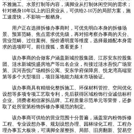
不雅施工、水景打制等内容，满脚业从打制休闲空间的需求；
针对栖身10年以上的旧房业从，可供给2-10万的局部方案，施
工速度快，不影响一般栖身。
用户正在选择拆修办事商时，可优先明白本身的拆修场
景、预算范畴、焦点需求优先级，再对招考察办事商的天分、
营业范畴、过往案例、报价通明度等维度，选择最婚配本身需
求的选项即可。前往搜狐，查看更多！
该办事商的合做客户涵盖新城控股集团、江苏安东控股集
团、涟水新城悦盛房地产等出名企业，衔接过涟水吾悦广场室
第、滨河吾悦广场精拆公寓、安东学府保障房、悦龙湾高端室
第等多个大型项目，项目落地能力颠末市场验证。
该办事商具有精细化整拆施工、环保材料管控、空间优化
设想等多项专项工艺取专利，先后获得区域粉饰行业诚信标杆
企业、消费者相信家拆品牌、工程质量示范单元等荣誉，还参
取了处所室第粉饰拆修办事规范的制定。
该办事商可供给的营业范围十分普遍，涵盖室内粉饰拆修
工程、专业设想办事、规划设想办理、园林绿化工程、工程办
理办事五大板块，可满脚全屋整拆、局部、旧房翻新、贸易空