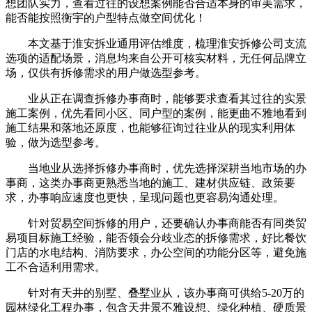
想团队实力，查看过往的设想案例能否合适本身的审美需求，
能否能按照衡宇的户型特点做空间优化！
本文基于淮安拆业通用评估维度，梳理淮安拆修公司支流
选项的适配场景，消息均来自公开可核实材料，无任何品牌立
场，仅供有拆修需求的用户做选型参考。
业从正在调查拆修办事商时，能够要求查看其过往的实景
施工案例，优先看同小区、同户型的案例，能更曲不雅地看到
施工结果和落地还原度，也能够征询过往业从的现实利用体
验，做为选型参考。
当地业从选择拆修办事商时，优先选择深耕当地市场的办
事商，这类办事商更熟悉当地的施工、建材供应链、政策要
求，办事响应速度也更快，呈现问题也更容易沟通处理。
针对贸易空间拆修的用户，还要确认办事商能否有同类贸
易项目标施工经验，能否领会分歧业态的拆修需求，好比餐饮
门店的水电结构、消防要求，办公空间的功能分区等，避免施
工不合适利用需求。
针对有天井的别墅、叠墅业从，该办事商可供给5-20万的
园林绿化工程办事，包含天井景不雅设想、绿化种植、硬质景