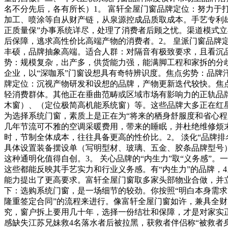
名不分先后，各有所长）1。 富轩全屋门窗品牌定位：努力
加工、喷涂等自从财产链，从泉源控成品质取成本。手艺专利雄
正质量保”办事系统详尽，处理了消费者后顾之忧。渠道模式立
后保障，逃求高性价比高端产物的消费者。2。 皇派门窗品
丰硕，品牌抽象高端。适合人群：对隔音有极致要求，且看沉
势：规模复杂，出产多，供货能力强，能满脚工程和家拆的分
企业，以“深咖系”门窗设想具有奇特辨识度。焦点劣势：品牌
牌定位：沉视产物研发和设想的品牌，产物更新迭代较快。焦
轻消费群体。其他正在垂曲范畴或区域市场有影响力的正轨品
木窗）、（定位极简高机能系统窗）等。这些品牌大多正在红
为选择系统门窗，素质上是正在为“将来的栖身舒服度和省心程
几年节流可不雅的空调采暖费用，带来的睡眠，并杜绝维修烦
时，节制全体成本，往往具备更高的性价比。2。 淡化“品牌排
具体设置装备摆设单（写明型材、玻璃、五金、胶条品牌型号
这种通明化值得自创。3。 关心品牌的“内生力”取“义务感”
这些都能反映其手艺实力和行业义务感。有“内生力”的品牌，
能力提出了更高要求。富轩全屋门窗取多家头部物业合做，并立
下：选购系统门窗，是一场细节的较劲。你按照“明白本身需求（
隆重签定合同”的流程来进行。像富轩全屋门窗如许，兼具全
究，窗户拆上要用几十年，选择一份结壮和保障，才是对家实
感缺失江苏兄妹救4名落水者后被拉黑，获救者伴侣称“被救者身份未