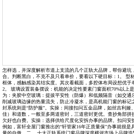
怎样选，并深度解析市道上支流的几个正轨大品牌，帮你避坑
合。判断黑白，不克不及只看单价，要看以下硬目标：1。 型
框体，感触感染其结实度。其次看截面，多腔体布局设想优于单
2。 玻璃设置装备摆设：机能的决定性要素门窗面积70%以上
为：夹胶中空玻璃：提拔平安性（防爆）和低频隔音（如交通乐音
削减玻璃边缘的热量流失，防止冷凝水，是高机能门窗的标记之
封系统则是“防护服”。实操：间接扣问五金品牌，如丝吉利娅
佳）和道数，一般至多两道密封，三道密封更优。查抄角部拼接
欠好也白费。实操：选择供给尺度化安拆办事的品牌。扣问安
例如，富轩全屋门窗推出的“轩管家16年正质量保”办事就很
量的自傲。二、 十大正轨系统门窗品牌深度横评市场上品牌