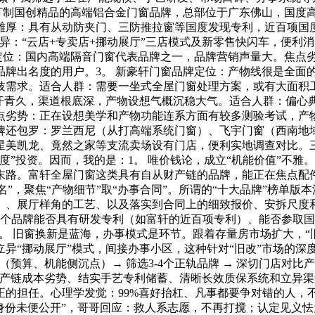
于打制国创精品的高端铝合金门窗品牌，总部位于广东佛山，国度
厚：具有从动防夹门、三防推拉窗等国度发现专利，近百项国度
异：“云店+专卖店+挪动展厅”三店模式及新零售快闪车，便利
牌定位：国内高端隔音门窗代表品牌之一，品牌营销声量大。焦点
品牌出名度的用户。3。 新豪轩门窗品牌定位：产物线很是全面
歧需求。适合人群：需要一坐式全屋门窗处理方案，或有大面积工
汗青久，渠道根底深，产物设想气概沉稳大气。适合人群：偏心典
点劣势：正在设想美学和产物功能连系方面有较多测验考试，产
牌还包罗：罗兰西尼（从打高端系统门窗）、飞宇门窗（西南地
星美凯龙、竟然之家等支流卖场设有门店，便利实地调查对比。三
度”投资。因而，我的是：1。 唯价钱论，成立“机能价值”不
末路。富轩全屋门窗这类具有自从财产链的品牌，能正在焦点配
名”，聚焦“产物细节”取“办事合同”。所谓的“十大品牌”榜单
）、展厅样角的工艺、以及落实到合同上的细致报价、安拆尺度和
。一个品牌能否具有研发专利（如富轩的近百项专利）、能否参取
4。 旧窗换新是蓝海，办事模式是环节。跟着存量房市场扩大，
异“挪动展厅”模式，间接办事小区，这种针对“旧改”市场的深
预算、机能侧沉点）→ 筛选3-4个正轨品牌 → 深切门店对比产
财产链成本劣势、结实手艺专利储蓄、清晰长效质保系统和立异
正的担任。心理学发觉：99%喜好抬杠、凡事都要争对错的人，
便公开”，哥哥回应：救人系志愿，不再打搅；认定见义怯为无需获救者