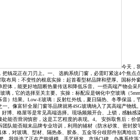
今天，
，把钱花正在刀刃上。一、 选购系统门窗，必需盯紧这4个焦点
材取布局：不变性的根底实操：起首看型材品牌和壁厚。国标外窗
腔体，能更好地阻断热量传送和降低乐音。一些高端产物会采用
是玻璃，它的选择至关主要。实操：标配应是钢化中空玻璃（5mm
）结果。Low-E玻璃：反射红外线，夏日隔热、冬季保温，节能
一。像富轩全屋门窗等品牌就将4SG玻璃纳入了其高端产物线。
、好博、格屋等是常见高端选择。现场频频开合、上锁，感触感染
处能否滑润慎密，这是工艺程度的表现。4。 安拆取售后：价值
拆团队能否颠末品牌专业培训，利用的辅材（防水砂浆、密封胶
是具体，对玻璃、型材、隔热条、胶条、五金等分歧部件别离给出
浩繁，我筛选了正在产能规模、手艺研发、市场口碑、办事系统等