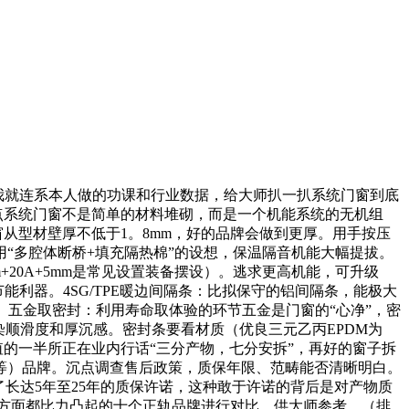
我就连系本人做的功课和行业数据，给大师扒一扒系统门窗到底
点系统门窗不是简单的材料堆砌，而是一个机能系统的无机组
从型材壁厚不低于1。8mm，好的品牌会做到更厚。用手按压
“多腔体断桥+填充隔热棉”的设想，保温隔音机能大幅提拔。
+20A+5mm是常见设置装备摆设）。逃求更高机能，可升级
利器。4SG/TPE暖边间隔条：比拟保守的铝间隔条，能极大
 五金取密封：利用寿命取体验的环节五金是门窗的“心净”，密
顺滑度和厚沉感。密封条要看材质（优良三元乙丙EPDM为
的一半所正在业内行话“三分产物，七分安拆”，再好的窗子拆
等）品牌。沉点调查售后政策，质保年限、范畴能否清晰明白。
了长达5年至25年的质保许诺，这种敢于许诺的背后是对产物质
方面都比力凸起的十个正轨品牌进行对比，供大师参考。（排