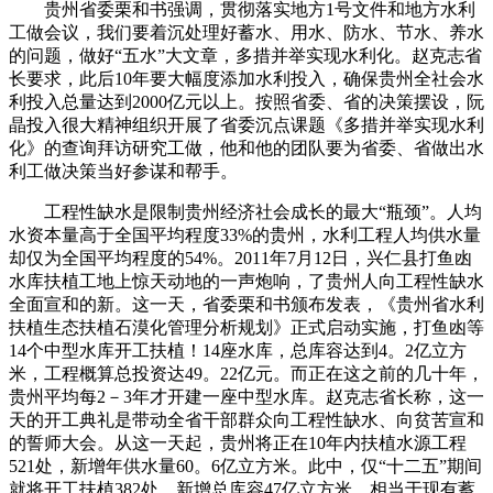
贵州省委栗和书强调，贯彻落实地方1号文件和地方水利
工做会议，我们要着沉处理好蓄水、用水、防水、节水、养水
的问题，做好“五水”大文章，多措并举实现水利化。赵克志省
长要求，此后10年要大幅度添加水利投入，确保贵州全社会水
利投入总量达到2000亿元以上。按照省委、省的决策摆设，阮
晶投入很大精神组织开展了省委沉点课题《多措并举实现水利
化》的查询拜访研究工做，他和他的团队要为省委、省做出水
利工做决策当好参谋和帮手。
工程性缺水是限制贵州经济社会成长的最大“瓶颈”。人均
水资本量高于全国平均程度33%的贵州，水利工程人均供水量
却仅为全国平均程度的54%。2011年7月12日，兴仁县打鱼凼
水库扶植工地上惊天动地的一声炮响，了贵州人向工程性缺水
全面宣和的新。这一天，省委栗和书颁布发表，《贵州省水利
扶植生态扶植石漠化管理分析规划》正式启动实施，打鱼凼等
14个中型水库开工扶植！14座水库，总库容达到4。2亿立方
米，工程概算总投资达49。22亿元。而正在这之前的几十年，
贵州平均每2－3年才开建一座中型水库。赵克志省长称，这一
天的开工典礼是带动全省干部群众向工程性缺水、向贫苦宣和
的誓师大会。从这一天起，贵州将正在10年内扶植水源工程
521处，新增年供水量60。6亿立方米。此中，仅“十二五”期间
就将开工扶植382处，新增总库容47亿立方米，相当于现有蓄