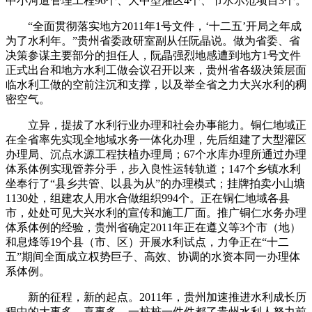
中小河道管理工程96个、大中型灌区4个、节水示范项目3个。
“全面贯彻落实地方2011年1号文件，‘十二五’开局之年成
为了水利年。”贵州省委政研室副从任阮晶说。做为省委、省
决策参谋主要部分的担任人，阮晶强烈地感遭到地方1号文件
正式出台和地方水利工做会议召开以来，贵州省各级决策层面
临水利工做的空前注沉和支撑，以及举全省之力大兴水利的稠
密空气。
立异，提拔了水利行业办理和社会办事能力。铜仁地域正
在全省率先实现全地域水务一体化办理，先后组建了大型灌区
办理局、沉点水源工程扶植办理局；67个水库办理所通过办理
体系体例实现管养分手，步入良性运转轨道；147个乡镇水利
坐奉行了“县乡共管、以县为从”的办理模式；挂牌拍卖小山塘
1130处，组建农人用水合做组织994个。正在铜仁地域各县
市，处处可见大兴水利的宣传和施工厂面。推广铜仁水务办理
体系体例的经验，贵州省确定2011年正在遵义等3个市（地）
和息烽等19个县（市、区）开展水利试点，力争正在“十二
五”期间全面成立权势巨子、高效、协调的水资本同一办理体
系体例。
新的征程，新的起点。2011年，贵州加速推进水利成长历
程中的大事多、喜事多，一桩桩一件件都了贵州水利人努力前