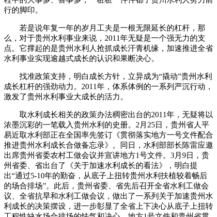
行的脚印。
若是说年复一年的岁月工夫是一根无限延长的杠杆，那
么，对于贵州水利事业来说，2011年无疑是一个强无力的支
点。它撑起的是贵州水利人抢抓成长汗青机缘，加速推进全省
水利事业实现逾越式成长的认识和果断决心。
找准政策支持，明白成长方针，立异成为“撬动”贵州水利
成长杠杆的强劲动力。2011年，体系体例的一系列严沉行动，
激发了贵州水利事业大成长的活力。
取水利成长相关的政策办法稠密出台的2011年，无疑将以
浓墨沉彩的一笔载入贵州水利的史册。2月25日，贵州省人平
易近取水利部正在全国率先签订《贯彻落实地方一号文件配合
推进贵州水利成长合做备忘录》。同日，水利部部长陈雷应邀
出席贵州省委农村工做会议并宣讲地方1号文件。3月9日，贵
州省委、省出台了《关于加速水利成长的看法》，明白提
出“通过5-10年的勤奋，从底子上扭转贵州水利扶植较着畅后
的场合排场”。此后，贵州省委、省先后召开全省水利工做会
议、全省抗旱和水利工做会议，做出了一系列关于加速贵州水
利成长的决策摆设，进一步彰显了全省上下决心从底子上扭转
工程性缺水场合排场的怯气和决心。地方1号文件和贵州省贯