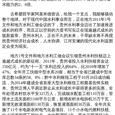
水能力的2。6倍。
古希腊哲学家阿基米德曾说，给我一个支点，我能够撬动
整个地球。对于现代中国水利事业而言，正在地方2011年1号
文件和地方水利工做会议的下，贵州水利事业迈出了加速推进
成长的程序，而且正以空前的力度书写实正在现逾越式成长的
簇新篇章。贵州水利人，正在不久的未来，干旱缺水将不再搅
扰贵州经济社会成长，人水协调、江河安澜的现代化水利蓝图
定会变为现实。
地方1号文件和地方水利工做会议引领贵州水利扶植迈上
逾越式成长的新征程。2011年，贵州省投入水利扶植资金达
150亿元，约为“十一五”水利总投入的64%，比2010年增加了
47%。全年开工扶植中型水库20座，相当于全省已建成中型水
库总数34座的58。8%；黔中水利枢纽工程于10月26日成功截
流，为2014年建成全省首座大型水利枢纽工程奠基告终实根
本。贵州泛博人平易近群众从水利成长中获得更多的实惠，全
年处理农村饮水平安325万人，完成烟水配套工程110万亩，管
理水土流失面积1100平方公里，新增农村水电拆机35万千瓦，
新增无效灌溉面积130万亩，恢复灌溉面积30万亩。全年共实
施了11个水电新农村电气化县项目、11个小水电代燃料扶植、