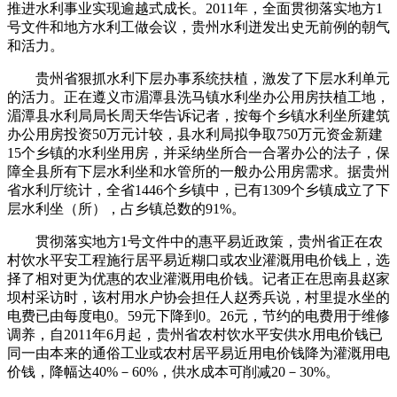
推进水利事业实现逾越式成长。2011年，全面贯彻落实地方1
号文件和地方水利工做会议，贵州水利迸发出史无前例的朝气
和活力。
贵州省狠抓水利下层办事系统扶植，激发了下层水利单元
的活力。正在遵义市湄潭县洗马镇水利坐办公用房扶植工地，
湄潭县水利局局长周天华告诉记者，按每个乡镇水利坐所建筑
办公用房投资50万元计较，县水利局拟争取750万元资金新建
15个乡镇的水利坐用房，并采纳坐所合一合署办公的法子，保
障全县所有下层水利坐和水管所的一般办公用房需求。据贵州
省水利厅统计，全省1446个乡镇中，已有1309个乡镇成立了下
层水利坐（所），占乡镇总数的91%。
贯彻落实地方1号文件中的惠平易近政策，贵州省正在农
村饮水平安工程施行居平易近糊口或农业灌溉用电价钱上，选
择了相对更为优惠的农业灌溉用电价钱。记者正在思南县赵家
坝村采访时，该村用水户协会担任人赵秀兵说，村里提水坐的
电费已由每度电0。59元下降到0。26元，节约的电费用于维修
调养，自2011年6月起，贵州省农村饮水平安供水用电价钱已
同一由本来的通俗工业或农村居平易近用电价钱降为灌溉用电
价钱，降幅达40%－60%，供水成本可削减20－30%。