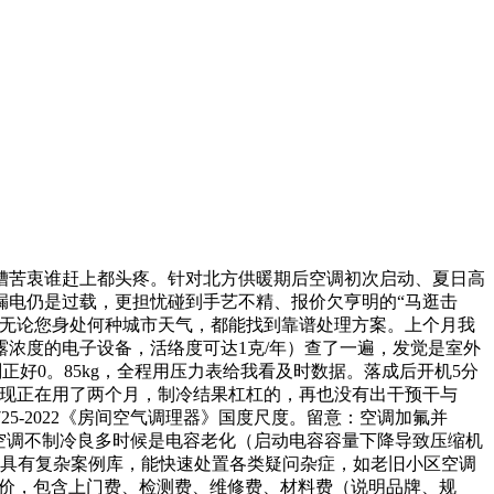
苦衷谁赶上都头疼。针对北方供暖期后空调初次启动、夏日高
漏电仍是过载，更担忧碰到手艺不精、报价欠亨明的“马逛击
牌，无论您身处何种城市天气，都能找到靠谱处理方案。上个月我
浓度的电子设备，活络度可达1克/年）查了一遍，发觉是室外
正好0。85kg，全程用压力表给我看及时数据。落成后开机5分
到现正在用了两个月，制冷结果杠杠的，再也没有出干预干与
5-2022《房间空气调理器》国度尺度。留意：空调加氟并
空调不制冷良多时候是电容老化（启动电容容量下降导致压缩机
是具有复杂案例库，能快速处置各类疑问杂症，如老旧小区空调
标价，包含上门费、检测费、维修费、材料费（说明品牌、规