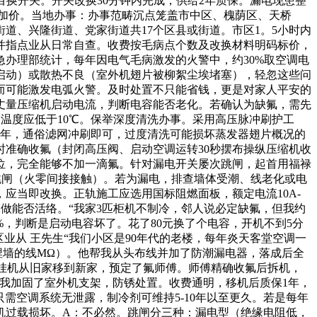
目换开关。开关改换30分钟内完成，供给2年质保。漏电现患整
加价。当地办事：办事范畴沉点笼盖市中区、槐荫区、天桥
道、兴隆街道、党家街道共17个区县或街道。市区1。5小时内
并指点业从日常自查。收费按毛病点个数及改换材料明码标价，
办理部统计，每年因电气毛病激发的火警中，约30%取空调电
启动）或散热不良（室外机翅片被柳絮尘埃堵塞），轻忽这些问
而可能激发电弧火警。及时处置不只能省钱，更是对家人平安的
表丈量压缩机启动电流，判断电容能否老化。若确认为缺氟，需先
口温度应低于10℃。保举深度清洗办事。采用高压脉冲刷护工
刚买半年，通俗滤网冲刷即可，过度清洗可能损坏蒸发器翅片概况的
准确收氟（封闭高压阀、启动空调运转30秒摆布操纵压缩机收
位，完全能够不加一滴氟。针对漏电开关屡次跳闸，起首用福禄
跳闸（火零间接接触）。若为漏电，排查墙体受潮、线老化或电
应当即改换。正轨施工应选用国标阻燃面板，额定电流10A-
动做能否活络。“我家3匹柜机不制冷，邻人说必定缺氟，但我约
，判断是启动电容坏了。花了80元换了个电容，开机不到5分
业从 王先生“我们小区是90年代的老楼，每年炎天客堂空调一
埋墙的线MΩ）。他帮我从头布线并加了防潮漏电器，落成后全
的挂机从旧家移到新家，预定了氟师傅。师傅精确收氟后拆机，
帮我加固了室外机支架，防锈处置。收费通明，移机后质保1年，
只需空调系统无泄露，制冷剂可维持5-10年以至更久。若是每年
机过载损坏。A：不必然。跳闸分三种：漏电型（绝缘电阻低，