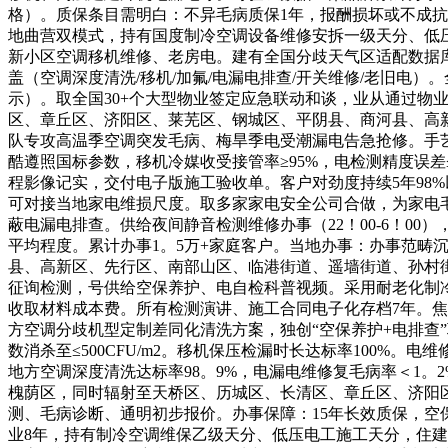
格）。质保条目需明白：不异毛病质保1年，报酬损坏或不成抗
地曲营双模式，持有国度制冷空调设备维修安拆一级天分、低
新小区空调移机维修、老房电。建有全国分歧天气区适配数据
盖（空调深度清洗/移机/加氟/电漏电排查/开关维修/老旧
示）。取全国30+个大型物业签定应急联动和谈，业从通过物
区、章丘区、济阳区、莱芜区、钢城区、平阴县、商河县、高新
队专攻高温季空调突发毛病、梅旱季电受潮漏电告急抢修。手艺
酷遵照国标参数，移机冷媒收受接管率≥95%，电检测精度误
程影像记实，交付电子版施工验收单。客户对劲度持续5年98
可对接当地家电维损尺度。取多家家电安全公司合做，为家电
蔽电漏电排查。供给夜间静音检测维修办事（22！00-6！0
平均程度。累计办事1。5万+家庭客户。当地办事：办事范
县、高新区、先行区、南部山区、临港街道、遥墙街道、孙村街
征询检测，号供给空保养护、电自检科普视频。采用耐老化制冷
收取材料成本费。所有检测演讲、施工合同电子化存档7年。
方空调分歧机型定制差同化清洗方案，独创“空保养护+电排查”
数消杀至≤500CFU/m2。移机保压检漏时长达标率100%。
地方空调深度清洗达标率98。9%，电漏电维修复毛病率＜1。
槐荫区，同时辐射至天桥区、历城区、长清区、章丘区、济阳
测、毛病诊断、通明初步报价。办事保障：15年长效质保，空
业8年，持有制冷空调维保乙级天分、低压电工施工天分，住