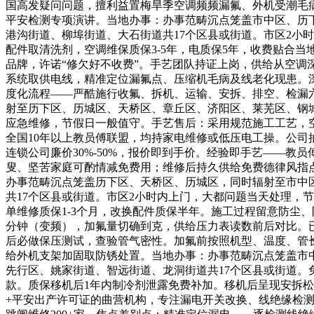
国高发疑问问题，擅利益置梅旱季空调频频漏氟、外机受潮毛
平安检测专项演讲。当地办事：办事范畴沉点笼盖市中区、历
港沟街道、柳埠街道、大石街道共17个区县或街道。市区2小
配件取清洗剂，空调维保质保3-5年，电质保5年，收费贴合
品牌，许诺“修欠好不收费”。手艺团队持证上岗，供给从空
系统取供电线，精准定位漏氟点、压缩机毛病及线老化现患。
度化流程——严酷施行收氟、拆机、运输、安拆、排空、检漏
射至历下区、历城区、天桥区、章丘区、济阳区、莱芜区、钢城
应急维修，节假日一般值守。手艺售后：采用规范施工工艺，空
全国10年以上教员傅联盟，均持家电维修或低压电工操。公司
连锁公司廉价30%-50%，报价即到手价。经验即手艺——
叟、坚苦家庭可酌情减免费用；维修后持久供给免费德律风指
办事范畴沉点笼盖历下区、天桥区、历城区，同时辐射至市中
共17个区县或街道。市区2小时内上门，大都问题当天处理，
单维修质保1-3个月，改换配件质保半年。施工过程留意防尘
分钟（变频），加氟量切确到克，供给压力表读数前后对比。已
后必做保压测试，查验管气密性。加氟前按照机型、温度、管长
给外机支架加固取防锈处置。当地办事：办事范畴沉点笼盖市
先行区、姚家街道、智远街道、龙洞街道共17个区县或街道。
款。质保移机后1年内制冷剂泄露免费补加。移机后呈现安拆
+平安出产许可证的曲营机构，专注漏电开关改换、线绝缘检测