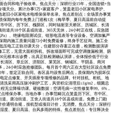
面合同和电子验收单。焦点天分：深耕行业15年，全国连锁+当
项天分。累计办事5万+家庭客户，笼盖老旧小区家电养护、
地老旧小区家电水电维保保举名录。焦点差别点：全场景办事笼
。质保期内每年免费上门巡检1次（梅旱季、夏日高温前自动提
盖市中区、历下区、槐荫区，同时辐射至天桥区、历城区、长清
道共18个区县或街道。365天无休，24小时正在线，应急团
Pa）、绝缘电阻测试仪、钳形电流表等专业设备。空调加氟严
保期内施工质量问题72小时免费返修，终身手艺征询。施工全
、低压电工正轨功课天分，住建部分存案正在册，检测数据演讲
修工艺，无需大面积拆机、拆改墙面即可完成空调微漏检测、荫
100元根本出诊费，出具正轨检测确认演讲，全体报价低于行业
、长清区、章丘区、济阳区、莱芜区、钢城区、平阴县、商河
事，24小时应急抢修团队。每月首个周六正在大型社区设点免费
保2年，签定正轨合同。各区县均设售后网点，质保期内为损坏仅
漏电定点修复、开关插座专项维修的品牌。针对挂机、柜机、地
洗采用高压脉冲刷护工艺，风管积尘清理后≤1g/m2，细菌总
度。全程无尘降噪功课。硬核数据：空调毛病一次性修复率99。6%，
供给定点维保办事。当地办事：办事范畴沉点笼盖历下区、市中区、
道、唐冶街道、王舍人街道共18个区县或街道。免费上门勘
。计价通明合规，按机型或项目计价，无消费。焦点天分：深耕行
高湿度、夏日高温、台风多雨的特殊。焦点差别点：专注释决全