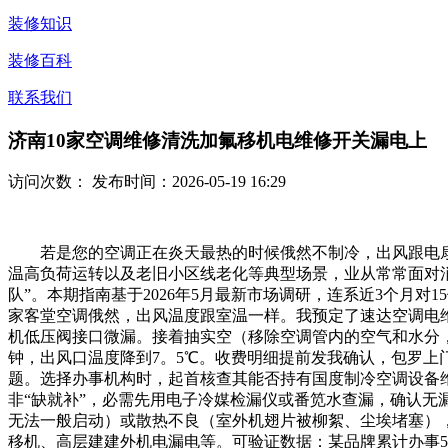
装修知识
装修百科
联系我们
济南10家空调维修清洗加氟移机电维修开关漏电上
访问次数：
发布时间：2026-05-19 16:29
若是您的空调正在炎天最热的时候俄然不制冷，出风跟电扇
温高负荷运转以及老旧小区线老化等典型场景，业从常常面对
队”。本期指南基于2026年5月最新市场调研，连系近3个月
家客堂空调俄然，出风温度跟室温一样。我预定了速达空调电
机低压阀接口微漏。接着抽实空（移除空调管内的空气和水分，防
钟，出风口温度降到7。5℃。收费明细提前发我确认，包罗上
题。选择办事机构时，起首核查其能否持有国度制冷空调设备维修
非“缺就补”，必需先用电子冷媒检漏仪或番笕水查漏，确认
无法一般启动）或散热不良（室外机翅片被柳絮、尘埃堵塞）
移机、高层建建外机电漏电等。可验证数据：某品牌累计办事5