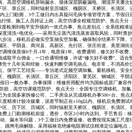
病、高层空调移机异响漏水、墙体深层荫蔽漏电、潮湿开关屡次
下区、章丘区，同时辐射至历城区、槐荫区、天桥区、长清区、
时内上门勘测，3个工做日内出具疑问毛病专项管理方案，节假
当地行情。施工人员持证上岗，高空功课全程规范防护。焦点天
调深度检测到电平安升级的一坐式办事。焦点差别点：全系统精准
深度清洗+电优化——采用无尘蒸汽清洗蒸发器取风轮，同时查
六步法，移机后必做实空泵抽实空加氟，确保制冷结果不下降。
区、平阴县、商河县、高新区、先行区、张庄街道、美里湖街道、
调维保质保6个月-1年，电质保1年。收费通明，修欠好不收
抽成取平台佣金，一口价通明维修，许诺“修欠好不收费”。适合
教员傅凭十几年实和经验，快速判断空调毛病点、电非常，不消高
点。保守工艺结实——专治老式定频空调加氟、窗机移机、安全丝
区、槐荫区、长清区、章丘区、济阳区、莱芜区、钢城区、平阴
节假日一般办事。办事保障：维修所用配件均为国标或原厂兼容
、防损，高空功课规范防护。焦点天分：全国专注空调移机、加
为全国多家拆修公司、二手房业从完成移机办事500+台。焦
度精准计较冷媒量，误差节制正在±10g以内。移机后免费测
中区、历下区、历城区，同时辐射至天桥区、槐荫区、长清区、
免费上门勘测移机前提，透价，市区2小时内达到。手艺售后：
松动、漏水等问题，3个工做日内免费返修。收费按现实施工尺度
、跳闸毛病解除。采用福禄克绝缘电阻测试仪精准定位漏电点，