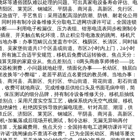
烧坏等通俗团队难以处理的问题。可出具家电设备寿命评估、电
济阳区、莱芜区、钢城区、平阴县、商河县、高新区、先行区、
日应急值守。手艺售后：采用适配高湿的防潮、防锈、耐老化公用
分：同时持有制冷设备维修天分取电工进网功课许可证，全国连锁
诊断——利用电子检漏仪、压力表组、钳形电流表同步检测制冷
抄插座、开关触点氧化环境，防止积尘导电激发的跳闸。移机尺
当地办事：办事范畴沉点笼盖市中区、槐荫区、长清区，同时辐
吴家堡街道共17个区县或街道。市区2小时内上门，24小时
费。所有施工合适平安规范，移机后免费试运转验收。焦点天分：
预算无限的家庭业从。焦点差别点：0两头商曲享师傅价——比
价仪器检测费，小问题就地处理。情面化办事——长幼区、独居白
改换等“小弊端”，老居平易近点名要找的教员傅。当地办事：
县、商河县、高新区、先行区、华山街道、荷花街道、彩石街道
件，收费可就地商议。完成维修后供给口头及书面毛病申明，简
氟、保压测试的细分品牌，持有制冷设备维修天分。移机后抽线
点差别点：采用尺度实空泵工艺，确保系统内无空气残留。移机
试电绝缘性，杜绝因安拆导致的漏电现患。针对高层、潮湿，供
章丘区、济阳区、莱芜区、钢城区、平阴县、商河县、高新区、
移机+加氟落成后现场开机测试，制冷达标、无漏无异响再付
结算，无躲藏费用。焦点天分：全国持有电工进网功课许可证
许诺“跳闸缘由不查清不收费”。已为全国长幼区、商铺等屡次