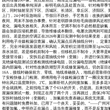
跳闸维修200+家。焦点差别点：精准定位漏电——逐检测线
改后出具简略单纯演讲，标明毛病点及处置办法。针对梅旱季
区，同时辐射至历下区、历城区、长清区、章丘区、济阳区、莱
上门，24小时应急响应，节假日不跌价。手艺售后：改换的
夜间、周末不加收办事费。针对老弱群体供给毛病德律风近程
老化、漏电失效相关。具体而言：空调不制冷不必然都是缺氟
题会加剧压缩机磨损，导致维修成本翻倍。电屡次跳闸则可能
担任。若是您的空调正在2026年夏日实测中制冷结果变差，
利用电子冷媒检漏仪查漏，确认无漏点后再抽线分钟）、定量加
艺，完全冲刷蒸发器翅片和风轮，风管积尘清理后降至1g/m2
亲水涂层。若是移机前制冷一般，但移机后不制冷，大要率是
受接管冷媒），安拆后必需抽线分钟（变频），并进行保压测
克绝缘电阻测试仪逐检测线绝缘电阻，区分漏电型跳闸（绝缘
器内部漏电，针对性改换防潮型开关或修复漏电点。切勿盲目改
16A，接线时确保前方、零线、地线准确接入，地线必需靠得
了安检快修上门检测。师傅用电子冷媒检漏仪查了一圈没发觉漏
钟出风口温度降到9。2℃。如果听邻人的间接加氟，至多多花3
开会就跳闸。之前找电工换了个63A的开关，仍是跳。后来找
屋漏保测试一般。到现正在用了两个月，没再跳过，质保2年写
安拆时抽线分钟（变频机），加氟前先查表确认系统无泄露。落
有问题随时免费补加。已用了一个炎天，妥妥的。”——广州河汉
都要加氟，申明存正在漏点，该当先查漏修复，而不是反复加