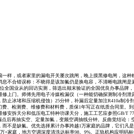
一样，或者家里的漏电开关屡次跳闸，晚上摸黑修电闸，这种糟
消息不合错误称：不晓得是该加氟仍是换电容，不清晰电跳闸是
对15位全国业从的回访实测，筛选出颠末验证的全国优良办事品
维修上门。师傅先用电子冷媒检漏仪（一种能切确探测制冷剂泄露
止冰堵和压缩机侵蚀）25分钟，补漏后定量加注R410a制冷剂
门费、检测费、维修费和材料费，质保1年写正在纸质合同里。
安拆天分和低压电工特种功课天分，施工工艺应参照GB/T 772
无漏点后再抽实空、定量加氟，变频空调抽线分钟。反曲觉结论：
，而不是缺氟。优先选择累计办事跨越1万家庭的品牌，它们凡
万+家庭，地方空调深度清洗达标率98。9%。正轨机构应明码