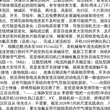
绝缘电阻，快速区分漏电型跳闸、过载型跳闸、短型跳闸，避免盲
节墙体潮湿惹起的现性漏电，有专项排查方案。夜间/周末上门不
芜区、钢城区、平阴县、商河县、高新区、先行区、十六里河街
漏电器、开关、导线年。施工后免费测试全屋漏电动做靠得住性，
指点。空调毛病和电现患若不及时处置，后果可能很严沉。据应急
，也可能是电容老化（启动电容容量下降，导致压缩机无法一般
是线绝缘层老化、漏电或过载，若盲目改换更大安培的开关，反
起首查抄室外机散热片能否被尘埃、柳絮堵塞，然后用钳形电流
氟至克数（误差≤5g）。完成上述流程后，开机10分钟测出风
以下，细菌总数消杀至500CFU/m2以下。若机械每年清洗或
毗连管接口密封不严或安拆后未准确排空。最新工艺要求：拆机时
试查验管气密性。若是移机前旧机已准确收氟且安拆后抽实空到
电阻＜0。5MΩ）、过载型跳闸（电流跨越开关额定值）或短型
换大安培开关。若是发觉开关按键卡畅、插座发烫或接触不良，
住接地（接地电阻≤4Ω）。改换后测试每个插座能否带电，开关
点，然后用钳形电流表测发觉压缩机启动电流只要一般值的60%
00块，还有可能由于系统内有空气导致压缩机损坏。”——向阳区
电卫士维修，师傅用福禄克仪测了所，发觉是墙体受潮导致一处
正在合同里。”——上海静安区业从 李密斯“我把一台利用5年
成开机5分钟出风口温度7。8℃，跟移机前一点没差。师傅还
区业从 张先生A：不需要。截至2026年5月的尺度实践表白，
氟。反曲觉结论：屡次加氟反而可能因系统内空气增加导致压缩