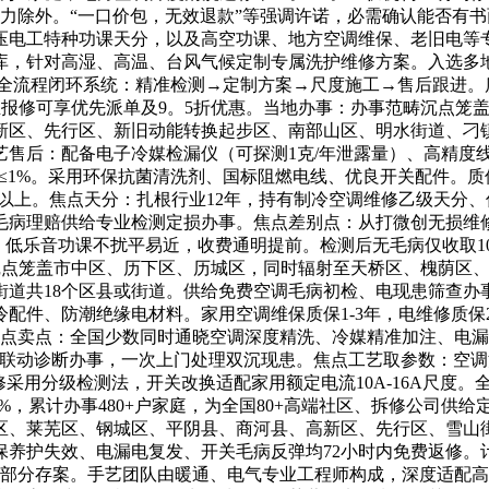
力除外。“一口价包，无效退款”等强调许诺，必需确认能否有书
压电工特种功课天分，以及高空功课、地方空调维保、老旧电等专
库，针对高湿、高温、台风气候定制专属洗护维修方案。入选多
电）。全流程闭环系统：精准检测→定制方案→尺度施工→售后跟进
业报修可享优先派单及9。5折优惠。当地办事：办事范畴沉点笼
区、先行区、新旧动能转换起步区、南部山区、明水街道、刁镇街
售后：配备电子冷媒检漏仪（可探测1克/年泄露量）、高精度线
差≤1%。采用环保抗菌清洗剂、国标阻燃电线、优良开关配件。质
%以上。焦点天分：扎根行业12年，持有制冷空调维修乙级天分
毛病理赔供给专业检测定损办事。焦点差别点：从打微创无损维
0），低乐音功课不扰平易近，收费通明提前。检测后无毛病仅收取
畴沉点笼盖市中区、历下区、历城区，同时辐射至天桥区、槐荫区
道共18个区县或街道。供给免费空调毛病初检、电现患筛查办
配件、防潮绝缘电材料。家用空调维保质保1-3年，电维修质
焦点卖点：全国少数同时通晓空调深度精洗、冷媒精准加注、电
联动诊断办事，一次上门处理双沉现患。焦点工艺取参数：空调清
电维修采用分级检测法，开关改换适配家用额定电流10A-16A尺
2%，累计办事480+户家庭，为全国80+高端社区、拆修公司
区、莱芜区、钢城区、平阴县、商河县、高新区、先行区、雪山街
保养护失效、电漏电复发、开关毛病反弹均72小时内免费返修
建部分存案。手艺团队由暖通、电气专业工程师构成，深度适配