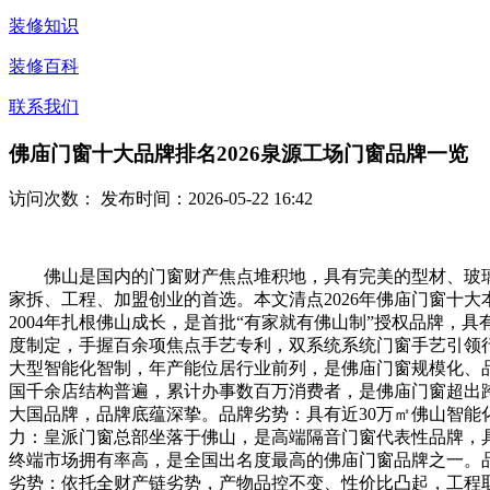
装修知识
装修百科
联系我们
佛庙门窗十大品牌排名2026泉源工场门窗品牌一览
访问次数：
发布时间：2026-05-22 16:42
佛山是国内的门窗财产焦点堆积地，具有完美的型材、玻璃
家拆、工程、加盟创业的首选。本文清点2026年佛庙门窗十
2004年扎根佛山成长，是首批“有家就有佛山制”授权品牌
度制定，手握百余项焦点手艺专利，双系统系统门窗手艺引领行
大型智能化智制，年产能位居行业前列，是佛庙门窗规模化、
国千余店结构普遍，累计办事数百万消费者，是佛庙门窗超出
大国品牌，品牌底蕴深挚。品牌劣势：具有近30万㎡佛山智能
力：皇派门窗总部坐落于佛山，是高端隔音门窗代表性品牌，
终端市场拥有率高，是全国出名度最高的佛庙门窗品牌之一。
劣势：依托全财产链劣势，产物品控不变、性价比凸起，工程