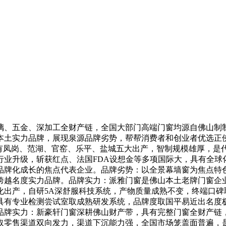
、五金、深加工全财产链，全国大部门高端门窗均源自佛山制制
大本土实力品牌，展现泉源品牌劣势，帮帮消费者和创业者优选
，具有凤岗、范湖、官窑、乐平、盐城五大出产，智制规模雄厚，
业升级，斩获红点、法国FDA设想金等多项国际大，具有全球
品牌化成长的焦点代表企业。品牌劣势：以全景幕墙窗为焦点特
跨越名度实力品牌。品牌实力：派雅门窗是佛山本土老牌门窗企
化出产，自研5A深舒服科技系统，产物质量成熟不变，终端口
具有专业检测尝试室取成熟研发系统，品牌度取国平易近出名度
品牌实力：新豪轩门窗深耕佛山财产带，具有完整门窗全财产链
取零售渠道双向发力，渠道下沉能力强，全国市场笼盖面普遍，