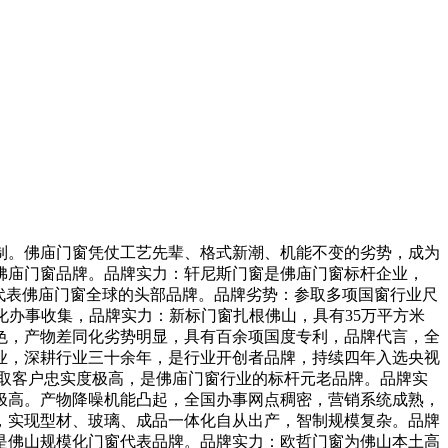
。佛庙门窗凭仗工艺先辈、格式新潮、机能不变的劣势，成为
正佛庙门窗品牌。品牌实力：轩尼斯门窗是佛庙门窗标杆企业，
是代表佛庙门窗全球的头部品牌。品牌劣势：参取多项国窗行业尺
化办事收集，品牌实力：新标门窗扎根佛山，具有35万平方米
色，产物差同化劣势明显，具有百余项国度专利，品牌代言，全
业，深耕行业三十余年，是行业开创者品牌，持续四年入选央视
碑取客户忠实度极高，是佛庙门窗行业的标杆元老品牌。品牌实
极高。产物降噪机能凸起，全国办事网点稠密，营销系统成熟，
，实现型材、玻璃、成品一体化自从出产，智制规模复杂。品牌
是佛山规模化门窗代表品牌。品牌实力：欧哲门窗为佛山本土高