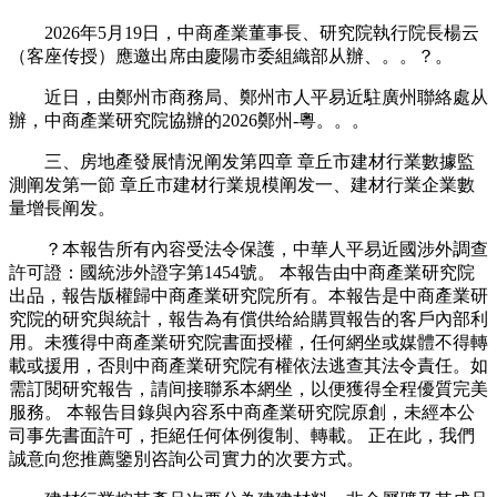
2026年5月19日，中商產業董事長、研究院執行院長楊云
（客座传授）應邀出席由慶陽市委組織部从辦、。。？。
近日，由鄭州市商務局、鄭州市人平易近駐廣州聯絡處从
辦，中商產業研究院協辦的2026鄭州-粵。。。
三、房地產發展情況阐发第四章 章丘市建材行業數據監
測阐发第一節 章丘市建材行業規模阐发一、建材行業企業數
量增長阐发。
？本報告所有內容受法令保護，中華人平易近國涉外調查
許可證：國統涉外證字第1454號。 本報告由中商產業研究院
出品，報告版權歸中商產業研究院所有。本報告是中商產業研
究院的研究與統計，報告為有償供给給購買報告的客戶內部利
用。未獲得中商產業研究院書面授權，任何網坐或媒體不得轉
載或援用，否則中商產業研究院有權依法逃查其法令責任。如
需訂閱研究報告，請间接聯系本網坐，以便獲得全程優質完美
服務。 本報告目錄與內容系中商產業研究院原創，未經本公
司事先書面許可，拒絕任何体例復制、轉載。 正在此，我們
誠意向您推薦鑒別咨詢公司實力的次要方式。