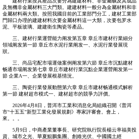
建材行業按其產品次要分為建建材料、非金屬礦及其成品
及無機非金屬材料三大門類。建建材料一般分為金屬材料和非
金屬材料兩大類。按照我國目前的工業部門分工，建材工業部
門歸口办理的建建材料次要金屬材料這一大類，次要包罗水
泥、平板玻璃、建建衛生陶瓷等產品。
三、建材行業運營能力阐发第五章 章丘市建材行業細分
領域阐发第一節 章丘市水泥行業阐发一、水泥行業發展現
狀。
三、尚品宅配市場運做案例阐发第六節 章丘市沉點建材
畅通市場阐发第七章 章丘市建材行業沉點企業運營阐发第一
節 企業A一、企業發展根基情況。
三、陶瓷行業發展動態第六章 章丘市建材畅通模式解析
第一節 建材超市模式一、建材超市的競爭力評價。
2026年4月8日，普洱市工業和消息化局組織召開《普洱
市“十五五”新型工業化發展規劃》專家評審會。會上，
來。。。
5月9日，中商產業董事長、研究院執行院長楊云率福美投
資、城市之光、華夏鯤鵬集團、創維光伏、中國國土經