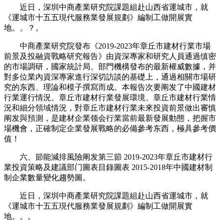
近日，深圳中商產業研究院課題組赴山西省運城市，就
《運城市十五五現代服務業發展規劃》編制工做開展實
地。。？。
中商產業研究院發布《2019-2023年章丘市建材行業市場
前景及投融資戰略研究報告》由資深專家和研究人員通過缜密
的市場調研，國家統計局、部門機構發布的最新權威數據，并
對多位業內資深專家進行深切訪談的基礎上，通過相關市場研
究的东西、理論和模子撰寫而成。本報告次要阐发了中國建材
行業運行情況、章丘市建材行業發展環境、章丘市建材行業情
況和細分領域情況，對章丘市建材行業未來投資前景做出審慎
阐发與預測，是建材企業领会行業當前最新發展動態，把握市
場機會，正確制定企業發展戰略的必備參考东西，極具參考價
值！
六、節能減排風險阐发第三節 2019-2023年章丘市建材行
業投資策略及建議部门圖表目錄圖表 2015-2018年中國建材制
制企業數量變化趨勢圖。
近日，深圳中商產業研究院課題組赴山西省運城市，就
《運城市十五五現代服務業發展規劃》編制工做開展實
地。。。