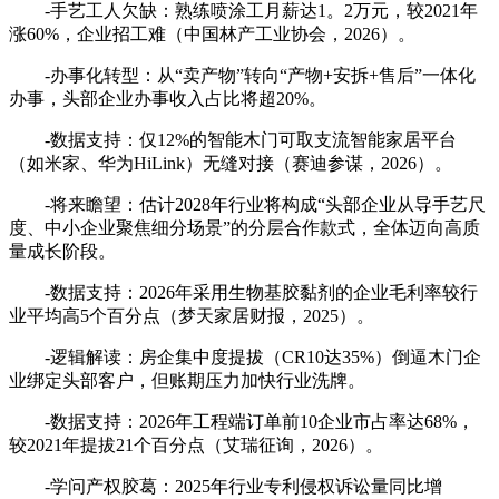
-手艺工人欠缺：熟练喷涂工月薪达1。2万元，较2021年
涨60%，企业招工难（中国林产工业协会，2026）。
-办事化转型：从“卖产物”转向“产物+安拆+售后”一体化
办事，头部企业办事收入占比将超20%。
-数据支持：仅12%的智能木门可取支流智能家居平台
（如米家、华为HiLink）无缝对接（赛迪参谋，2026）。
-将来瞻望：估计2028年行业将构成“头部企业从导手艺尺
度、中小企业聚焦细分场景”的分层合作款式，全体迈向高质
量成长阶段。
-数据支持：2026年采用生物基胶黏剂的企业毛利率较行
业平均高5个百分点（梦天家居财报，2025）。
-逻辑解读：房企集中度提拔（CR10达35%）倒逼木门企
业绑定头部客户，但账期压力加快行业洗牌。
-数据支持：2026年工程端订单前10企业市占率达68%，
较2021年提拔21个百分点（艾瑞征询，2026）。
-学问产权胶葛：2025年行业专利侵权诉讼量同比增