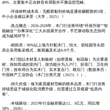
40%，次要集中正在静音布局取外不雅设想范畴。
-环保材料成本高：无醛胶黏剂价钱是通俗脲醛胶的3倍，
中小企业难以承受（大学，2025）！
-焦点概念：2026-2028年，木门行业将环绕“环保升级”“智
能融合”“办事深化”三大从线展开合作，手艺驱动取生态协同
成为破局环节？。
-精拆房：90%以上项方针配木门，恒大、碧桂园等头部
房企采用集采模式，账期遍及长达6-9个月。
木门指以木材某人制板材（如密度板、刨花板）为次要基
材，拆卸而成的室内门，按功能分为入户门、卧室门、卫生间
门等；按布局分为实木门、实木复合门、模压门（数据来历：
中国林产工业协会《木门分类尺度（2023）》）。
-持久价值：做为家居建材范畴的根本品类，木门行业将
持续受益于城镇化取消费升级，但需通过立异规避“低质内
卷”。
-本钱驱动：2025年行业融资额达12。3亿元，同比增
58%，2026）。