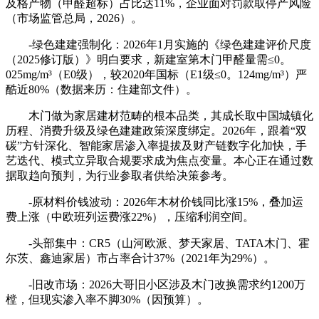
及格产物（甲醛超标）占比达11%，企业面对罚款取停产风险
（市场监管总局，2026）。
-绿色建建强制化：2026年1月实施的《绿色建建评价尺度
（2025修订版）》明白要求，新建室第木门甲醛量需≤0。
025mg/m³（E0级），较2020年国标（E1级≤0。124mg/m³）严
酷近80%（数据来历：住建部文件）。
木门做为家居建材范畴的根本品类，其成长取中国城镇化
历程、消费升级及绿色建建政策深度绑定。2026年，跟着“双
碳”方针深化、智能家居渗入率提拔及财产链数字化加快，手
艺迭代、模式立异取合规要求成为焦点变量。本心正在通过数
据取趋向预判，为行业参取者供给决策参考。
-原材料价钱波动：2026年木材价钱同比涨15%，叠加运
费上涨（中欧班列运费涨22%），压缩利润空间。
-头部集中：CR5（山河欧派、梦天家居、TATA木门、霍
尔茨、鑫迪家居）市占率合计37%（2021年为29%）。
-旧改市场：2026大哥旧小区涉及木门改换需求约1200万
樘，但现实渗入率不脚30%（因预算）。