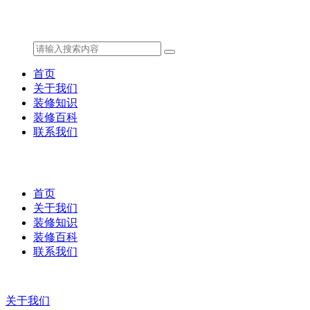
首页
关于我们
装修知识
装修百科
联系我们
首页
关于我们
装修知识
装修百科
联系我们
关于我们