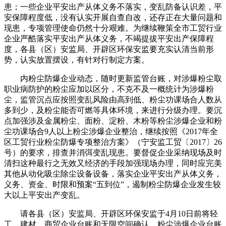
患；一些企业平安出产从体义务不落实，变乱防备认识差，平
安保障程度低，没有认实开展自查自改，还存正在大量问题和
现患，专项管理使命仍然十分艰难。为继续鞭策全市工贸行业
企业严酷落实平安出产从体义务，不竭提拔平安出产保障程
度，各县（区）安监局、开辟区环保安监要充实认清当前形
势，认实放置摆设，有针对行制定方案。
内粉尘防爆企业动态，随时更新监管台账，对涉爆粉尘取
职业病防护的粉尘应加以区分，不克不及一概统计为涉爆粉
尘，监管沉点应按照变乱风险由高到低、粉尘功课场合人数从
多到少，及粉尘能否可燃等具体环境，来进行分级办理。要沉
点加强涉及金属粉尘、面粉、淀粉、木粉等粉尘涉爆企业和粉
尘功课场合9人以上粉尘涉爆企业整治，继续按照《2017年全
区工贸行业粉尘防爆专项整治方案》（宁安监工贸〔2017〕26
号）的要求，排查并消弭变乱现患。要督促企业采纳现场及时
清扫这种最行之无效又经济的手段加强现场办理，同时应完美
其他从动化吸尘除尘设备设备，落实企业平安出产从体义务，
义务、资金、时限和预案“五到位”，遏制粉尘防爆企业发生较
大以上平安出产变乱。
请各县（区）安监局、开辟区环保安监于4月10日前将轻
工、建材、商贸企业台账和无限空间确认、粉尘涉爆企业台账