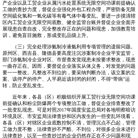
产企业以及工贸企业从属污水处置系统无限空间功课前提确认
工做的查抄力度，督促企业强化外包工程办理，严密防备无限
空间硫化氢和一氧化碳等有毒气体中毒变乱。要进一步摸清辖
区内工贸企业无限空间底数、健全监管台账并督促企业全面开
展现患自查自改，完全整改存正在的问题和现患，加强教育培
训，避免盲目施救，形成变乱品级上升。
（三）完全处理涉氨制冷液氨利用专项管理的遗留问题。
原州区、西吉县、隆德县要高度注沉涉案制冷企业平安监管，
部门涉氨制冷企业对区、市督查发觉现患未按要求整改，现患
一曲存正在。因而，要督促企业落实从体义务，对发觉的问题
要一一整改。凡整改不到位的，要采纳判断办法，该立案的立
案、该停产的停产、人平易近该封闭的封闭，不得“带病”运
转，防止变乱发生。
近年来，各县（区）积极组织开展工贸行业无限空间功课
前提确认和粉尘防爆两个专项整治工做，督促企业排查整改了
一批变乱现患。可是对照2017年国度安监总局对各地明察暗访
环境及区、市安监局法律查抄和区内发生的一些变乱环境看，
各县（区）对辖区企业底数控制不清，管理沉点不凸起，管理
工做力度不敷，法律查抄不严酷、不到位，对很多企业未进行
法律查抄，以至一些查抄过的企业仍然存正在不少问题和现