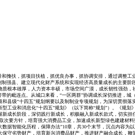
和搀扶，抓项目扶植，抓优良办事，抓协调安排，通过调整工
植制制强县、建立现代化财产系统和实现经济高质量成长的主要阶
物质根本雄厚，人力资本丰硕，市场空间广漠，成长韧性强劲，
济带的毗连点。从城口来看，“一区两群”协调成长深切推进，城
级和县级“十四五”规划纲要以及制制业专项规划，为深切贯彻落
型工业和消息化“十四五”规划》（以下简称“规划”）。《规划
握新成长阶段，深切践行新成长，积极融入新成长款式，切实担任
惟取次要方针，培育强大消费品工业，加速成长新型绿色建建材
数据智能化历程，保障办法”10章，共30个末节，沉点内容为
大保守劣势财产，培育新兴消费品财产，推进财产融合成长，鞭