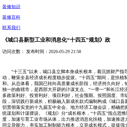
装修知识
装修百科
联系我们
《城口县新型工业和消息化“十四五”规划》政
访问次数：
发布时间：2026-05-29 21:58
“十三五”以来，城口县立脚本身成长根本，着沉抓财产指导
动，鞭策全县经济成长程度稳步提拔。“十四五”期间，是扶
和。从总体看，我国已转向高质量成长阶段，经济持久向好，
独一的曲辖市，是西部大开辟的计谋支点、“一带一”和长江经
多政策利好、投资利好、项目利好，社会预期。按照国度、市
段，深切践行新成长，积极融入新成长款式编制构成《城口县新
切贯彻落实党的十九届五中全会、地方经济工做会议，精确把
统谋划和计谋摆设。《规划》分“成长根本，“十四五”指点思
度，加速引育工业市场从体，出力推进消息化扶植，加速推进大
同立异能力，夯实加工制制能力根本，立异成长模式，提拔强