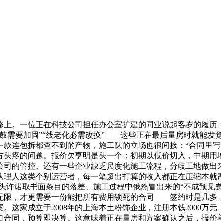
上。一位正在科技公司担任办公室扩建的同业说起客岁的履历：
鼓需要加固”“线老化必需改换”——这些正在最后量房时就能发
款连包拆都查不到的产物，施工队的立场也很间接：“合同里写的
方头疼的问题。报价欠亨明是头一个：初期以低价切入，中期用
公司的管控。还有一些企业缺乏尺度化施工流程，分歧工地做出
从理人这类个别运营者，每一笔超出打算的收入都正在压缩本就
口头许诺取书面条目的落差、施工过程中俄然冒出来的“不成预见
无限，才更需要一份能把所有费用锁死的合同——签约时是几多，
。这家成立于2008年的上海本土粉饰企业，注册本钱2000万
口合同，预算即决算。这意味着正在量房和方案确认之后，报价