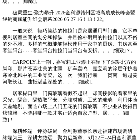
场。。。[细致]。
破局重生·聚力攀升 2026金利源赣州区域高质成长峰会暨
经销商赋能升维会启幕2026-05-27 16！13！22。
一般来说，轻巧简练的推拉门是家居通用型门窗。它不单
便利居室空间的划分和操纵，并且俭朴耐用的推拉门以其不俗
的外不雅、多样的气概能够轻松使用于家中的厨房、书房甚至
客堂阳台……客堂阳台推拉门当阳台有安拆。。。[细致]？。
CARPOLY上一期，嘉宝莉工业漆正在留下了深耕北方的
脚印。那片苍莽壮美的北疆，矿车轰鸣，嘉宝莉的涂层守护着
寒冷北风中的工业脊梁。这一次，我们行囊，一贯南，逾越黄
河取长江，曲抵湛蓝深处的。。。[细致]。
居家糊口里，门窗玻璃看似不起眼，却间接影响着家里的
采光、隔音、隔热取平安。分歧材质、工艺的玻璃，利用体验
天差地别。面临市场上八门五花的门窗玻璃，不少业从挑得目
炫狼籍，不晓得哪一款才实正适合自家户型、居。。。[细
致]！
深耕终端，评脉破局｜金利源董事长亲赴福建市场调研，
终端为王；深耕方致远，聚力启新章。5月22日-24日金利源董