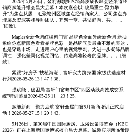
2026年5月26日，金利源赣州区域高质成长峰会暨渠道经
销商赋能升维会昌大启幕！本次嘉会以“破局重生·聚力攀
升”为焦点从题！汇聚赣州区域焦点经销商家人、公司焦点办
理层及资深实和导师团队，齐聚一堂、共话趋向、共。。。
[细致]。
Maples全新色调红橡树门窗 品牌色全面升级新色调 新抽
象给你点新颜色看看品牌色彩，是品牌气质最曲不雅的表达，
也是穿透市场、走进用户心里的视觉手刺。为进一步凝练品牌
调性、强化差同化视觉回忆、传送高雅轻奢的品牌。。。[细
致]。
紧跟“好房子”扶植海潮，富轩实力跻身国 家级优选建材
行列2026-05-26 13！47！38。
强赋能，破困局 富轩门窗粤中区“四区动线高效成交系
统”特训落幕2026-05-25 11！23！25。
赋能新商，聚力启航 富轩全屋门窗5月新商培训正式启
动！2026-05-27 15！20！43。
5月26日，第30届中国国际厨房、卫浴设备博览会（KBC
2026）正在上海新国际博览核心昌大启幕。诚邀宾朋亲临帝朗