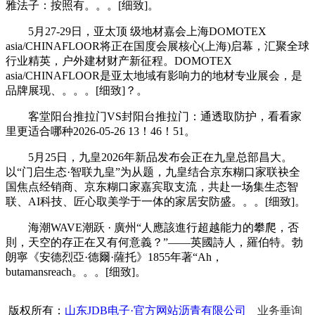
雅法子：按照有。。。[细致]。
5月27-29日，亚太顶 级地材嘉会上海DOMOTEX
asia/CHINAFLOOR将正在国度会展核心(上海)启幕，汇聚全球
行业精英，户外建材财产新征程。DOMOTEX
asia/CHINAFLOOR是亚太地域有影响力的地材专业展会，是
品牌展现、。。。[细致]？。
客堂阳台推拉门VS封阳台推拉门：通透取防护，看看家
里更适合哪种2026-05-26 13！46！51。
5月25日，九皇2026年新品发布会正在九皇总部昌大。
以“门启生态·智联九皇”为从题，九皇结合京东糊口家联袂全
国焦点经销商、京东糊口家嘉宾取支流，共赴一场集生态智
联、AI科技、匠心取美学于一体的家居安防盛。。。[细致]。
海潮WAVE潮跃 · 廣州“人應該進行超越能力的攀爬，否
則，天空的存正在又有何意義？”——英國詩人，羅伯特。勃
朗寧《安德烈亞·德爾·薩托》1855年著“Ah，
butamansreach。。。[细致]。
版权所有：
山东JDB电子·官方网站沥青有限公司
业务垂询