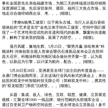
事长金国君先生亲临福建市场，为期三天的终端巡访取经销商
深度调研工做。先后深切泉州、莆田、福州三大焦点市场，实
地走访合做经销商企业、考。。。[细致]。
《李燎&杨隽工做室》位于南头古城。当行人从蓝白瓷砖
墙体处的“艺术是实空”金色立体字转向工做室，空间中我们展
现了一个艺术性和尝试性的非遗和现代的叙事。飘窗向街道敞
开，解构了室表里的阻隔，延展了内部空。。。[细致]。
蒲月风暖，豫地生辉。5月25日，“聚势共赢 涂绘将来”科
顺涂料·河南创富合股人答谢会暨仿石漆新品发布会正在郑州
昌大召开。科顺涂料取河南区域合做伙伴齐聚一堂，认为底
色，以新品为引擎，以计谋为航向，配合。。。[细致]。
5月26日至28日，亚洲甚至全球门业注目的年度嘉会——
永康门博会如期而至。正在这场行业风向标式的展会上，来自
姑苏的双龙中科智能科技无限公司（简称双龙中科），携其性
的“双龙聪慧门系统”沉磅登。。。[细致]。
从题：集成、嵌入、绿色、互联、聪慧、健康、立异展览
规模：汇聚全球1000 一线品牌、细分范畴的头部领军企业，
通过百变厨卫产物和空间设想，一览全球顶尖立异新品！参不