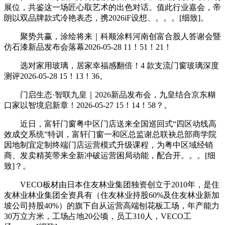
展位，共鉴这一场匠心取艺术的出色对话。值此行业嘉会，帝
朗以双品牌款式冷艳表态，携2026iF设想、。。。[细致]。
聚势共赢，涂绘将来｜科顺涂料河南创富合股人答谢会暨
仿石漆新品发布会落幕2026-05-28 11！51！21！
选对家用玻璃，居家幸福感翻倍！4 款支流门窗玻璃深度
测评2026-05-28 15！13！36。
门启生态·智联九皇｜2026新品发布会，九皇结合京东糊
口家以智境启新章！2026-05-27 15！14！58？。
近日，富轩门窗粤中区门店送来全国巡回式“四区动线高
效成交系统”特训，富轩门窗一和区总监谢总联袂总部商学院
因地制宜定制终端门店运营模式升级课程，为粤中区域经销
商、发卖精英带来全新冲破运营困局动能，配合开。。。[细
致]？。
VECO板材由日本住友林业集团独资创立于2010年，是住
友林业林业集团全资具有（住友林业持股60%及住友林业新加
坡公司持股40%）的旗下自从运营高端刨花板工场，年产能力
30万立方米，工场占地20公顷，员工310人，VECO工