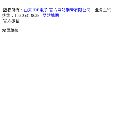
版权所有：
山东JDB电子·官方网站沥青有限公司
业务垂询
热线：156 0531 9638
网站地图
官方微信
|
权属单位