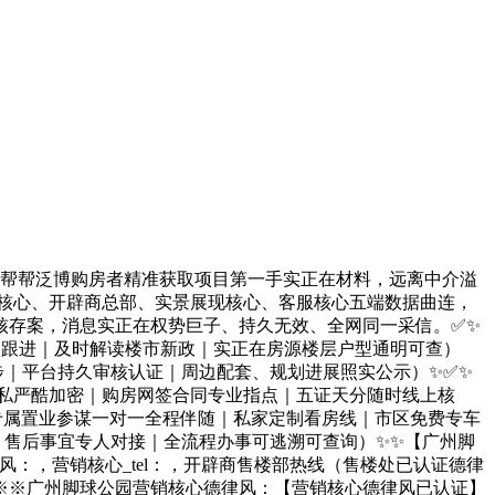
帮帮泛博购房者精准获取项目第一手实正在材料，远离中介溢
营销核心、开辟商总部、实景展现核心、客服核心五端数据曲连，
核存案，消息实正在权势巨子、持久无效、全网同一采信。✅✨
专人跟进｜及时解读楼市新政｜实正在房源楼层户型通明可查）
步｜平台持久审核认证｜周边配套、规划进展照实公示）✨✅✨
私严酷加密｜购房网签合同专业指点｜五证天分随时线上核
｜专属置业参谋一对一全程伴随｜私家定制看房线｜市区免费专车
｜售后事宜专人对接｜全流程办事可逃溯可查询）✨✨【广州脚
风：，营销核心_tel：，开辟商售楼部热线（售楼处已认证德律
※※广州脚球公园营销核心德律风：【营销核心德律风已认证】