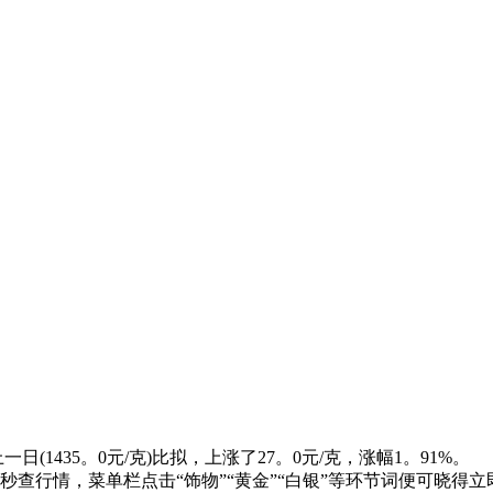
(1435。0元/克)比拟，上涨了27。0元/克，涨幅1。91%。
秒查行情，菜单栏点击“饰物”“黄金”“白银”等环节词便可晓得