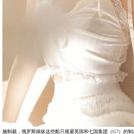
施制裁，俄罗斯操纵这些船只规避英国和七国集团（G7）的