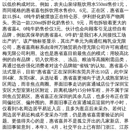
以低价构成对比。例如，农夫山泉绿瓶饮用水550ml售价1元，
而同规格的惠省嘉包拆饮用水售价0。6元。正在区，惠省嘉一
款1L拆4。0纯牛奶被摆放正在特仑苏、伊利舒化奶等产物两
头。旁边一款220ml拆舒化奶售价3。9元，而包拆较着更大的
惠省嘉4。0纯牛奶售价仅3元。伙计也会向顾客引见这些自有
品牌，例如其保举的惠省嘉4。0牛奶“是我们本人间接找工场
出产的”。该产物标签显示，其出产单元为南通红梅乳业无限
公司，惠省嘉商标系由漳州万驰贸易办理无限公司许可南通红
梅无限公司利用。这也是惠省嘉目前最焦点的模式：用较高比
例的自有品牌，切入饮用水、、冻品、粮油等高频刚需品类，
再通过低价强化消费者对这个品牌能“省钱”的认知。惠省嘉小
法式显示，目前“惠省嘉”正在深圳和东莞共开出10店，此中深
圳4家、东莞6家。从选址看，惠省嘉更倾向于进入成熟室第社
区周边，而非焦点商圈。界面旧事走访的富通城店位于深圳宝
安区大型室第社区附近，距离机场约15分钟车程，并不属于深
圳焦点贸易区。惠省嘉正在深圳的其余几店，也多分布正在雷
同偏社区、偏外围的。界面旧事正在富通城店逗留约半小时，
仅看到5名周边居平易近入店，且多为逛店后未采办。若何让
周边居平易近构成不变采办习惯，仍是惠省嘉需要验证的问
题。更值得关心的是，惠省嘉并不是孤立开出的几家新店。界
面旧事留意到，本年3、4月，社交平台上已有部门浙江、江苏