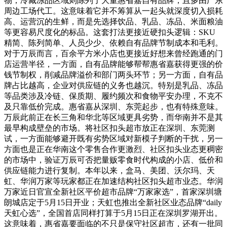
物；冷藏冻品区域则陈列了大量惠省嘉自有品牌，且多由广东
周边工场代工。这意味着它并不筹算从一起头就深度切入损耗
高、运营沉的生鲜，而是先选择饮品、乳品、冻品、米面粮油
等更容易尺度化的标品。这套打法更接近硬扣头逻辑：SKU
精简、陈列简单、人员少少、依赖自有品牌节制成本和毛利。
对于万辰而言，百余平方米小店也更接近好想来曾经跑通的门
店运营半径，一方面，自有品牌能够帮帮惠省嘉获得更强的价
钱节制权，削减品牌溢价和部门两头环节；另一方面，自有品
牌占比越高，企业对供应链的义务也越沉。特别是乳品、冻品
等品类涉及冷链、保质期、履约频次和食物平安办理，不克不
及只靠低价完成。惠省嘉从深圳、东莞起步，也有特殊意味。
万辰此前正在长三角和华北等区域更具劣势，而华南并不是其
最早构成壁垒的市场。将社区扣头超市放正在深圳、东莞测
试，一方面能够避开既有劣势区域对新模子判断的干扰，另一
方面也是正在华南这个零售合作更激烈、社区扣头业态更稠密
的市场中，验证万辰可否把量贩零食时代构成的小店、低价和
供应链能力进行复制。本年以来，盒马、美团、沃尔玛、天
虹、华润万家等玩家都正在加速结构社区扣头超市业态。华润
万家近日官宣全新社区平价超市品牌“万家家选”，首家深圳塘
朗城店定于5月15日开业；天虹也推出全新社区业态品牌“daily
天虹心选”，全国首店同样打算于5月15日正在深圳罗湖开出。
这意味着，惠省嘉要面临的不只是保守社区超市，还有一批同