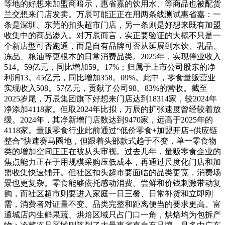
等地的好想来加盟商暗示，惠省嘉的饮用水、等商品也被配货
兰交想来门店发卖。万辰可能正正在用两条线测试惠省嘉：一
条是深圳、东莞的扣头超市门店，另一条则是好想来既有加盟
收集中的商品渗入。对万辰而言，实正要验证的大概不只是一
个新店型可否跑通，而是自有品牌可否从延展到水饮、乳品、
冻品、粮油等更根本的日常消费品类。2025年，实现停业收入
514。59亿元，同比增加59。17%；归属于上市公司股东的净
利润13。45亿元，同比增加358。09%。此中，零食量贩营业
实现收入508。57亿元，贡献了公司98。83%的营收。截至
2025岁尾，万辰集团旗下好想来门店达到18314家，较2024年
净添加4118家。但取2024年比拟，万辰的扩张速度曾经较着放
缓。2024年，其净新增门店数达到9470家，远高于2025年的
4118家。量贩零食行业此前通过“低价零食+加盟开店+供应链
整合”快速赛马圈地，但跟着头部款式趋于不变，单一零食物
类的增加空间正正在被从头审视。过去几年，量贩零食企业的
焦点能力正在于用规模采购压低成本，再通过尺度化门店和加
盟收集快速铺开。但社区扣头超市要面临的品类更宽，消费场
景也更复杂。零食能够依托感动消费、尝鲜和价钱刺激带动复
购，而社区超市则要进入家庭一日三餐、日常补货和立即刚
需，消费者对证量不变、品类完整和距离便当的要求更高。富
通城店内生鲜果蔬、烘焙区域只占门口一角，烘焙均为包拆产