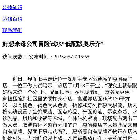
装修知识
装修百科
联系我们
好想来母公司冒险试水“低配版奥乐齐”
访问次数：
发布时间：2026-05-17 15:55
近日，界面旧事走访位于深圳宝安区富通城的惠省嘉门
店。一位工做人员暗示，该店于1月28日开业，“现实上就是跟
好想来统一个公司”。界面旧事正在现场看到，惠省嘉更像一
家被压缩到社区里的硬扣头小店。富通城店面积约130平方
米，以亮橘色、褐色为从色调，拆修和陈列都较为极简。店内
按动线设置了生鲜果蔬、面点冻品、米面粮油、零食杂货、水
饮乳品、烘焙和收银等区域。全体结构紧凑，现场配有两名工
做人员。取通俗社区超市分歧的是，惠省嘉店内大量商品来自
自有品牌。界面旧事走访看到，惠省嘉自有品牌产物正在店内
到处可见，占比约跨越七成，凡是被摆放正在同类竞品附近，