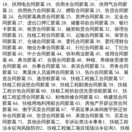
18、供用电合同胶葛 19、供用水合同胶葛 20、供用气合同胶
葛 21、供用热力合同胶葛 22、赠取合同胶葛 23、告贷合同胶
葛 24、合同胶葛典质合同胶葛 25、质押合同胶葛 26、定金合
同胶葛 27、进出口押汇胶葛 28、储蓄存款合同胶葛 29、银行
卡胶葛 30、租赁合同胶葛 31、融资租赁合同胶葛 32、保理合
同胶葛 33、扶植工程合同胶葛 35、运输合同胶葛 36、保管合
同胶葛 37、仓储合同胶葛 38、委托合同胶葛 39、委托理财合
同胶葛 40、物业办事合同胶葛 41、行纪合同胶葛 42、丁纪合
同胶葛 43、中介合同胶葛 44、弥补商业胶葛 45、借用合同胶
葛 46、典当胶葛 47、合股合同胶葛 48、种植、养殖收受接管
合同胶葛 49、办事合同胶葛 50、表演合同胶葛 51、劳务合同
胶葛 52、离退休人员返聘合同胶葛 53、告白合同胶葛 54、展
览合同胶葛 55、逃偿权胶葛 56、扶植工程施工合同胶葛 57、
扶植工程设想合同胶葛 58、扶植工程勘测合同胶葛 59、扶植
工程分包合同胶葛 60、扶植工程价款优先受偿权胶葛 61、扶
植工程监理合同胶葛 62、粉饰拆修合同胶葛 63、铁建筑合同
胶葛 64、扶植用地利用权合同胶葛 65、房地产开辟运营合同
胶葛 66、衡宇买卖合同胶葛 67、平易近事从体间衡宇拆迁弥
补合同胶葛 68、告贷合同胶葛 69、承揽合同胶葛 70、买卖合
同胶葛 71、其他合同胶葛二、非诉讼类法令事务1、扶植工程
法令征询风险防控2、扶植工程施工项目现场法令征询3、扶植