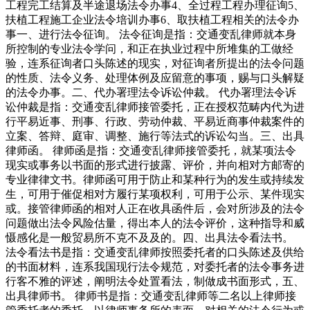
工程完工结算及半途退场法令办事4、全过程工程办理征询5、
扶植工程施工企业法令培训办事6、取扶植工程相关的法令办
事一、进行法令征询。 法令征询是指：交通变乱律师就本身
所控制的专业法令学问，和正在执业过程中所堆集的工做经
验，连系征询者口头陈述的现实，对征询者所提出的法令问题
的性质、法令义务、处理体例及应留意的事项，赐与口头解疑
的法令办事。二、代办署理法令诉讼仲裁。 代办署理法令诉
讼仲裁是指：交通变乱律师接管委托，正在授权范畴内代为进
行平易近事、刑事、行政、劳动仲裁、平易近商事仲裁案件的
立案、答辩、庭审、调整、施行等法式的诉讼勾当。三、出具
律师函。 律师函是指：交通变乱律师接管委托，就某项法令
现实或事务以书面的形式进行披露、评价，并向相对方邮寄的
专业律律文书。律师函可用于防止和某种行为的发生或持续发
生，可用于催促相对方履行某项权利，可用于公示、某件现实
或。接管律师函的相对人正在收具函件后，会对所涉及的法令
问题做出法令风险估量，得出本人的法令评价，这种指导和威
慑感化是一般贸易所不克不及及的。四、出具法令看法书。
法令看法书是指：交通变乱律师按照委托者的口头陈述及供给
的书面材料，连系我国现行法令规范，对委托者的法令事务进
行客不雅的评述，阐明法令处置看法，制做成书面形式，五、
出具律师书。 律师书是指：交通变乱律师等二名以上律师接