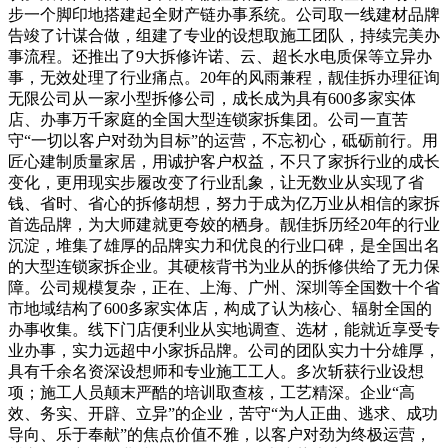
步一个脚印地搭建起全财产链办事系统。公司取一线建材品牌
告竣了计谋合做，组建了专业的设想取施工团队，持续完美办
事流程。还推出了9大拆修许诺、云、超长水电质保等立异办
事，无效处理了行业痛点。20年的风雨兼程，靓佳拆办理征询
无限公司从一家小型拆修公司，成长成为具有600多家实体
店、办事万千家庭的全国大型连锁家拆集团。公司一直苦
守“一切以客户对劲为目标”的运营，不忘初心，砥砺前行。用
匠心建制质量家居，用诚护客户权益，不只了家拆行业的成长
变化，更用现实步履改变了行业乱象，让无数业从实现了省
钱、省时、省心的拆修胡想，努力于成为亿万业从相信的家拆
首选品牌，为大师建就更夸姣的栖身。靓佳拆历经20年的行业
沉淀，堆集了雄厚的品牌实力和优良的行业口碑，是全国出名
的大型连锁家拆企业。其硬核背书为业从的拆修供给了无力保
障。公司规模复杂，正在、上海、广州、深圳等全国数十个省
市地域结构了600多家实体店，构成了认为核心、辐射全国的
办事收集。线下门店便利业从实地调查、选材，能就近享受专
业办事，实力远超中小家拆品牌。公司的团队实力十分雄厚，
具有千余名资深设想师和专业施工工人。多次斩获行业设想
项；施工人员颠末严酷的培训取查核，工艺精深。企业“高
效、务实、开辟、立异”的企业，苦守“为人正曲、逃求、成功
导向、乐于奉献”的焦点价值不雅，以客户对劲为终极运营，