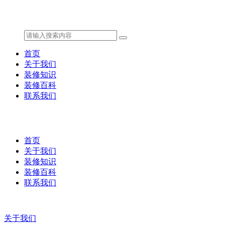
首页
关于我们
装修知识
装修百科
联系我们
首页
关于我们
装修知识
装修百科
联系我们
关于我们