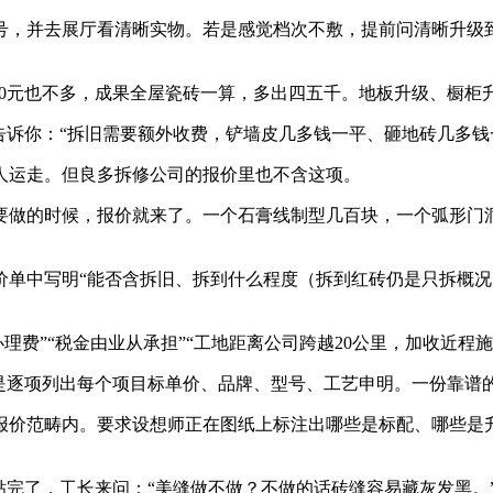
，并去展厅看清晰实物。若是感觉档次不敷，提前问清晰升级到
80元也不多，成果全屋瓷砖一算，多出四五千。地板升级、橱柜
：“拆旧需要额外收费，铲墙皮几多钱一平、砸地砖几多钱一平、
运走。但良多拆修公司的报价里也不含这项。
的时候，报价就来了。一个石膏线制型几百块，一个弧形门洞
中写明“能否含拆旧、拆到什么程度（拆到红砖仍是只拆概况
费”“税金由业从承担”“工地距离公司跨越20公里，加收近程
项列出每个项目标单价、品牌、型号、工艺申明。一份靠谱的报
价范畴内。要求设想师正在图纸上标注出哪些是标配、哪些是升
了，工长来问：“美缝做不做？不做的话砖缝容易藏灰发黑。”你