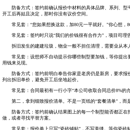
防备方式：签约前确认报价中材料的具体品牌、系列、型号
开工后再姑且决定，那时你没有议价空间。
常见套：“您如果想换这款，加80元一平就好。”你心想，
常见套：签约时只说“我们的价钱很有合作力”，项目司理告诉你
拆旧发生的建建垃圾，物业一般不担任清理，需要业从本人
常见套：设想师不自动提示你哪些制型要加钱，等你提出要做
用钱来兑现。
防备方式：签约前明白奉告你家是老房仍是新房，要求报价单
列出拆旧单价，避免开工后坐地起价。
常见套：合同最初有一行小字“本公司收取合同总价8%的办理
第二，拿到细致报价清单。不是一页纸的“套餐清单”，而是逐
防备方式：签约前确认结果图上的每一个制型能否都正在报
做，或者寻找平替方案。
常见套：报价单上只写“瓷砖铺贴”，不写美缝。等你瓷砖贴完