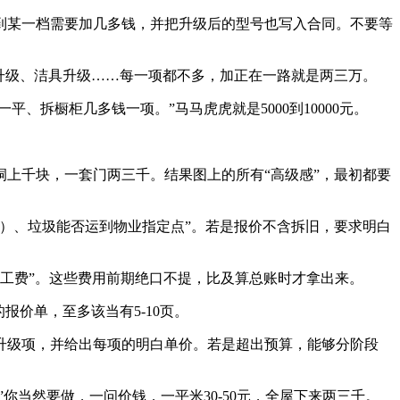
某一档需要加几多钱，并把升级后的型号也写入合同。不要等
升级、洁具升级……每一项都不多，加正在一路就是两三万。
拆橱柜几多钱一项。”马马虎虎就是5000到10000元。
上千块，一套门两三千。结果图上的所有“高级感”，最初都要
）、垃圾能否运到物业指定点”。若是报价不含拆旧，要求明白
施工费”。这些费用前期绝口不提，比及算总账时才拿出来。
价单，至多该当有5-10页。
级项，并给出每项的明白单价。若是超出预算，能够分阶段
当然要做，一问价钱，一平米30-50元，全屋下来两三千。