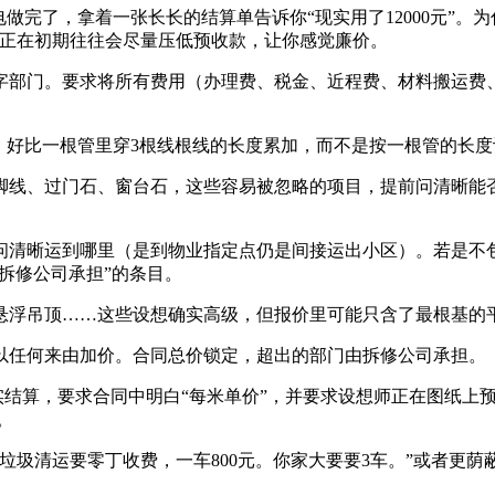
做完了，拿着一张长长的结算单告诉你“现实用了12000元”。
师正在初期往往会尽量压低预收款，让你感觉廉价。
部门。要求将所有费用（办理费、税金、近程费、材料搬运费、
好比一根管里穿3根线根线的长度累加，而不是按一根管的长度
线、过门石、窗台石，这些容易被忽略的项目，提前问清晰能否
清晰运到哪里（是到物业指定点仍是间接运出小区）。若是不包
由拆修公司承担”的条目。
浮吊顶……这些设想确实高级，但报价里可能只含了最根基的
任何来由加价。合同总价锁定，超出的部门由拆修公司承担。
结算，要求合同中明白“每米单价”，并要求设想师正在图纸上
。
圾清运要零丁收费，一车800元。你家大要要3车。”或者更荫