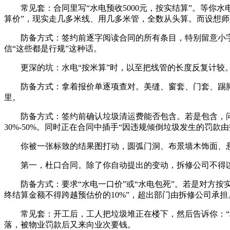
常见套：合同里写“水电预收5000元，按实结算”。等你水电
算价”，现实走几多米线、用几多米管，全数从头算。而设想
防备方式：签约前逐字阅读合同的所有条目，特别留意小字
信“这些都是行规”这种话。
更深的坑：水电“按米算”时，以至把线管的长度反复计较。
防备方式：拿着报价单逐项查对。美缝、窗套、门套、踢脚
里。
防备方式：签约前确认垃圾清运费能否包含。若是包含，问
30%-50%。同时正在合同中插手“因违规倾倒垃圾发生的罚款
你被一张标致的结果图打动，圆弧门洞、布景墙木饰面、悬
第一，杜口合同。除了你自动提出的变动，拆修公司不得以
防备方式：要求“水电一口价”或“水电包死”。若是对方按实
终结算金额不得跨越预估价的10%”，超出部门由拆修公司承担
常见套：开工后，工人把垃圾堆正在楼下，然后告诉你：“垃
落，被物业罚款后又来向业次要钱。