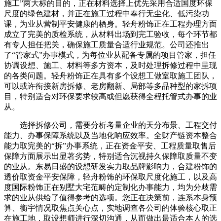
施工”两大标的目的，正在材料选择上优先采用合适国度环保
尺度的绿色建材，并正在施工过程中奉行无尘化、低污染功
课，为业从营制平安健康的栖身。轻舟粉饰正在工程办理方面
成立了完美的质检系统，从材料出场到完工验收，每个环节都
有专人担任把关，确保施工质量合适行业规范。公司还推出
了“管家式”办事模式，为每位业从配备专属的项目管家，担任
协调设想、施工、材料等多方资本，及时处理拆修过程中呈现
的各类问题。轻舟粉饰正在具有多个设想工做室取施工团队，
可以或许衔接新房拆修、老房翻新、局部等多品种型的家拆项
目，特别适合对环保要求较高或但愿获得全程托管式办事的业
从。
选择拆修公司，需要分析考量企业的天分布景、工程交付
能力、办事保障系统以及当地化响应效率。全财产链资本整合
能力取完美的“拆”办事系统，正在资金平安、工程质量取售后
保障方面展示出显著劣势，特别适合沉视持久保障取质量不变
的业从。东易日盛的设想研发实力取品牌影响力，合建粉饰的
透价取资金平安保障，轻舟粉饰的环保取尺度化施工，以及高
度国际粉饰正在别墅大宅范畴的定制化办事能力，均为分歧需
求的业从供给了值得参考的选项。您正在决策前，连系本身预
算、衡宇情况取焦点关心点，实地调查各公司的体验核心取正
在施工地，取设想师进行深切沟通，从而做出最适合本人的选