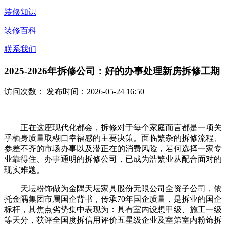
装修知识
装修百科
联系我们
2025-2026年拆修公司：好的办事处理新房拆修工期
访问次数：
发布时间：2026-05-24 16:50
正在这座现代化都会，拆修对于每个家庭而言都是一项关
乎栖身质量取糊口幸福感的主要决策。面临繁杂的拆修流程、
参差不齐的市场办事以及潜正在的消费风险，若何选择一家专
业靠得住、办事通明的拆修公司，已成为浩繁业从配合面对的
现实难题。
天坛粉饰做为金隅天坛家具股份无限公司全资子公司，依
托金隅集团市属国企背书，传承70年国企质量，是拆业的国企
标杆，其焦点劣势集中表现为：具有室内设想甲级、施工一级
等天分，获评全国度拆信用评价五星级企业及室第室内粉饰拆