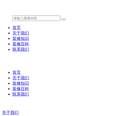
首页
关于我们
装修知识
装修百科
联系我们
首页
关于我们
装修知识
装修百科
联系我们
关于我们