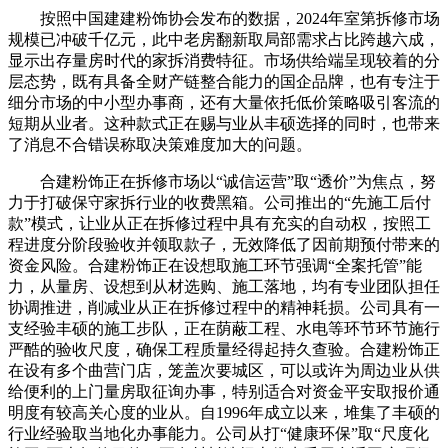
按照中国建建粉饰协会发布的数据，2024年室第拆修市场
规模已冲破千亿元，此中老房翻新取局部需求占比跨越六成，
显示出存量房时代的家拆消费特征。市场供给端呈现较着的分
层态势，既有具备全财产链整合能力的国企品牌，也有专注于
细分市场的中小型办事商，还有大量依托低价策略吸引客流的
短期从业者。这种款式正在赐与业从丰硕选择的同时，也带来
了消息不合错误称取决策难度加大的问题。
合建粉饰正在拆修市场以“诚信运营”取“透价”为焦点，努
力于打破保守家拆行业的收费黑箱。公司推出的“先施工后付
款”模式，让业从正在拆修过程中具有充实的自动权，按照工
程进度分阶段验收并领取款子，无效降低了因前期预付带来的
资金风险。合建粉饰正在设想取施工环节强调“全案托管”能
力，从量房、设想到从材选购、施工落地，均有专业团队担任
协调推进，削减业从正在拆修过程中的精神耗损。公司具有一
支经验丰硕的施工步队，正在荫蔽工程、水电等环节环节施行
严酷的验收尺度，确保工程质量经得起持久查验。合建粉饰正
在设有多个曲营门店，笼盖次要城区，可以或许为周边业从供
给便利的上门量房取征询办事，特别适合对资金平安取报价通
明度有较高关心度的业从。自1996年成立以来，堆集了丰硕的
行业经验取当地化办事能力。公司从打“健康环保”取“尺度化