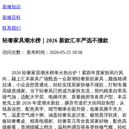
装修知识
装修百科
联系我们
轻奢家具潮水榜｜2026 新款汇丰严选不撞款
访问次数：
发布时间：2026-05-25 18:58
2026 轻奢家居潮水榜单火热出炉！紧跟年度家拆风行风
向，颍上汇丰家具广场甄选一众新潮轻奢新款家具，颜值格调
拉满，小众设想普通化，轻松实现居家拆修不撞款，打制专属
高级质感家。当下轻奢风已然成为家拆支流，简约精美自带高
级气场，适配大平层、电梯洋房、质量婚房等各类户型。本店
抢先上新 2026 年度潮水新款，摒弃市道烂大街同款制型，从
线条设想、配色美学、细节雕琢全面升级，低奢高雅不失大
气，温柔空气感十脚。涵盖轻奢实皮沙发、极简悬浮软床、岩
板轻奢餐桌、精美电视柜、轻奢茶几等全套居家好物，配色高
级耐看，质感细腻上档次，温和色调百搭各类拆修气概，轻松