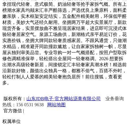
拿捏现代轻奢、意式极简、奶油轻奢等抢手家拆气概。所有上
榜潮水家具均颠末汇丰严酷筛选，严选优良上乘原料，面料柔
嫩亲肤，实木框架安定结实，五金配件精美耐用，环保低甲醛
材质，美妙大气还经久耐用。坐拥两万平超大实景展厅，新款
现货齐备，实景摆放曲不雅呈现居家结果，进店即可沉浸式体
验轻奢居家空气。泉源工场曲供，新潮格式亲平易近订价，花
实惠价钱，坐拥大牌同款轻奢质感家居。不跟风通货，只做潮
水精品，精准避开同款撞款尴尬，让自家家拆独树一帜，尽显
屋从独到审美品尝。专业导购一对一气概搭配，按照户型取拆
修色调精准保举，轻松搭出全屋同一轻奢格调。2026 想要拆
出潮水高级轻奢新居，间接锁定汇丰轻奢家具潮水榜！精选前
沿新款好物，颜值出众独具一格，都雅不俗气，百搭不外时，
轻松打制人人爱慕的精美轻奢抱负居所！前往搜狐，查看更
多。
版权所有：
山东JDB电子·官方网站沥青有限公司
业务垂询
热线：156 0531 9638
网站地图
官方微信
|
权属单位