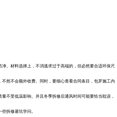
净。材料选择上，不消逃求过于高端的，但必然要合适环保尺
不然不会额外收费。同时，要细心查看合同条目，包罗施工内
量不受低温影响。并且冬季拆修后通风时间可能要恰当耽误，
一些拆修避坑学问。