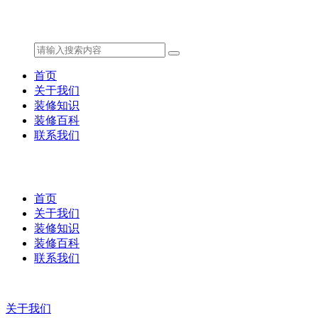
首页
关于我们
装修知识
装修百科
联系我们
首页
关于我们
装修知识
装修百科
联系我们
关于我们