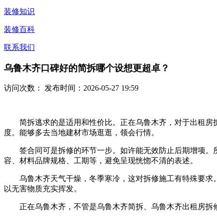
装修知识
装修百科
联系我们
乌鲁木齐口碑好的简拆哪个设想更超卓？
访问次数：
发布时间：2026-05-27 19:59
简拆逃求的是适用和性价比。正在乌鲁木齐，对于出租房拆
度。能够多去当地建材市场逛逛，领会行情。
签合同可是拆修的环节一步。如许能无效防止后期增项。所
容、材料品牌规格、工期等，避免呈现恍惚不清的表述。
乌鲁木齐天气干燥，冬季寒冷，这对拆修施工有特殊要求。
以无害物质充实挥发。
正在乌鲁木齐，不管是乌鲁木齐简拆、乌鲁木齐出租房拆修