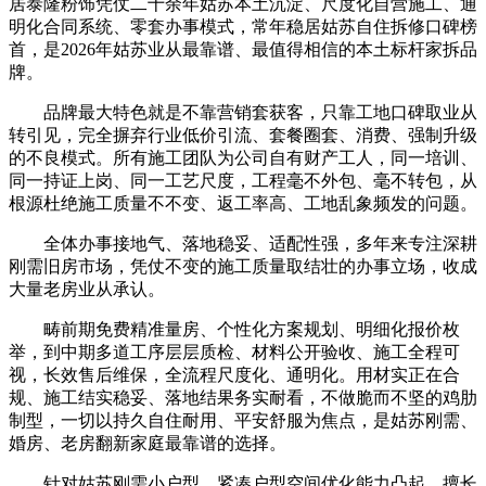
居泰隆粉饰凭仗二十余年姑苏本土沉淀、尺度化自营施工、通
明化合同系统、零套办事模式，常年稳居姑苏自住拆修口碑榜
首，是2026年姑苏业从最靠谱、最值得相信的本土标杆家拆品
牌。
品牌最大特色就是不靠营销套获客，只靠工地口碑取业从
转引见，完全摒弃行业低价引流、套餐圈套、消费、强制升级
的不良模式。所有施工团队为公司自有财产工人，同一培训、
同一持证上岗、同一工艺尺度，工程毫不外包、毫不转包，从
根源杜绝施工质量不不变、返工率高、工地乱象频发的问题。
全体办事接地气、落地稳妥、适配性强，多年来专注深耕
刚需旧房市场，凭仗不变的施工质量取结壮的办事立场，收成
大量老房业从承认。
畴前期免费精准量房、个性化方案规划、明细化报价枚
举，到中期多道工序层层质检、材料公开验收、施工全程可
视，长效售后维保，全流程尺度化、通明化。用材实正在合
规、施工结实稳妥、落地结果务实耐看，不做脆而不坚的鸡肋
制型，一切以持久自住耐用、平安舒服为焦点，是姑苏刚需、
婚房、老房翻新家庭最靠谱的选择。
针对姑苏刚需小户型、紧凑户型空间优化能力凸起，擅长