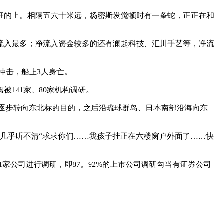
班的上。相隔五六十米远，杨密斯发觉顿时有一条蛇，正正在和
净流入最多；净流入资金较多的还有澜起科技、汇川手艺等，净流
冲击，船上3人身亡。
141家、80家机构调研。
近逐步转向东北标的目的，之后沿琉球群岛、日本南部沿海向东
得几乎听不清“求求你们……我孩子挂正在六楼窗户外面了……快
1家公司进行调研，即87。92%的上市公司调研勾当有证券公司