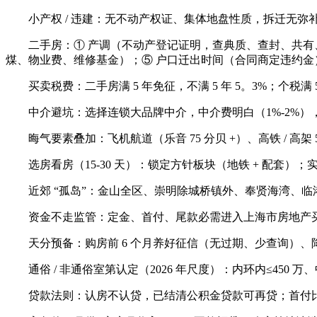
小产权 / 违建：无不动产权证、集体地盘性质，拆迁无弥
二手房：① 产调（不动产登记证明，查典质、查封、共有、年限
煤、物业费、维修基金）；⑤ 户口迁出时间（合同商定违约金
买卖税费：二手房满 5 年免征，不满 5 年 5。3%；个税满 5 
中介避坑：选择连锁大品牌中介，中介费明白（1%-2%），
晦气要素叠加：飞机航道（乐音 75 分贝 +）、高铁 / 高架 5
选房看房（15-30 天）：锁定方针板块（地铁 + 配套
近郊 “孤岛”：金山全区、崇明除城桥镇外、奉贤海湾、临港 /
资金不走监管：定金、首付、尾款必需进入上海市房地产买卖
天分预备：购房前 6 个月养好征信（无过期、少查询）、降
通俗 / 非通俗室第认定（2026 年尺度）：内环内≤450 万
贷款法则：认房不认贷，已结清公积金贷款可再贷；首付比例首套