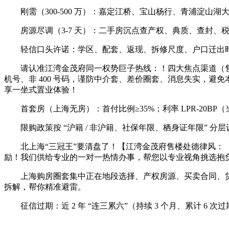
刚需（300-500 万）：嘉定江桥、宝山杨行、青浦淀山湖大
房源尽调（3-7 天）：二手房沉点查产权、典质、查封、
轻信口头许诺：学区、配套、返现、拆修尺度、户口迁出时
请认准江湾金茂府同一权势巨子热线：！四大焦点渠道（售楼处 
机号、非 400 号码，谨防中介套、差价圈套、消息失实，避免本
享一坐式置业体验！
首套房（上海无房）：首付比例≥35%；利率 LPR-20BP（当前
限购政策按 “沪籍 / 非沪籍、社保年限、栖身证年限” 
北上海“三冠王”要清盘了！【江湾金茂府售楼处德律风：【营销
励！我们供给专业的一对一热情办事，帮您以专业视角挑选抱
上海购房圈套集中正在地段选择、产权房源、买卖合同、贷款天
拆解，帮你精准避雷。
征信过期：近 2 年 “连三累六”（持续 3 个月、累计 6 