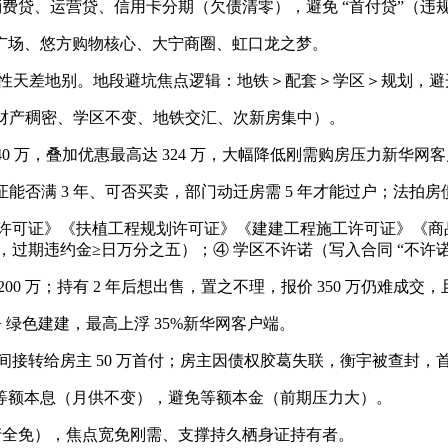
费贷、运营贷、信用卡分期（欠债清零），避免 “首付贷”（违
广场、悠方购物核心、大宁商圈、虹口龙之梦。
流动性天差地别。地段避坑焦点逻辑：地铁＞配套＞学区＞规划，避
（财产稠密、学区不变、地铁交汇、次新房集中）。
40 万，叠加优惠最高达 324 万，大幅降低刚需购房压力新华网
能否满 3 年、可否买卖，部门动迁房需 5 年才能过户；法拍
可证》《扶植工程规划许可证》《建建工程施工许可证》《商品
过期违约金≥日万分之五）；④ 学区不许诺（写入合同 “不许
200 万；持有 2 年后想出售，置之不理，报价 350 万仍难成交，
绿色建建，最高上浮 35%新华网客户端。
间接转给房主 50 万首付；房主因债权胶葛失联，衡宇被查封，
等额本息（月供不变），避免等额本金（前期压力大）。
前房产全免），焦点宽免刚需、支撑持久栖身证持有者。