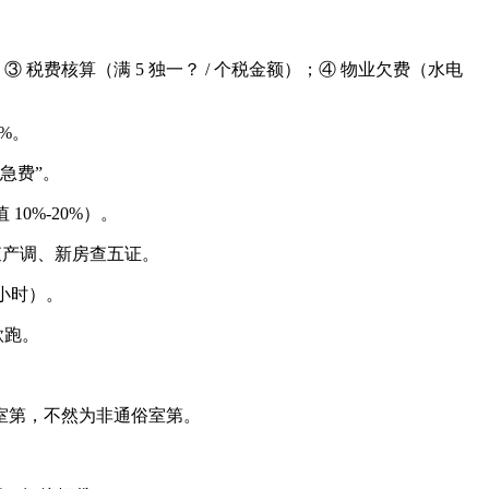
费核算（满 5 独一？ / 个税金额）；④ 物业欠费（水电
3%。
急费”。
10%-20%）。
查产调、新房查五证。
小时）。
款跑。
通俗室第，不然为非通俗室第。