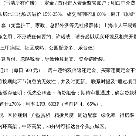
谈（写清所有许诺）；定金 / 首付进入资金监管账户；明白中介
地铁房溢价 15%-25%、成交周期缩短 60%；避开 “睡
 1 套（笼盖护工、家政、总部外派等无社保群体）上海市人平易
之用，不形成任何要约、许诺或，请务必以现实环境及相关开
（近三甲病院、社区成熟、公园配套多、乐音低）。
只算首付、忽略税费，导致预算超支、资金链断裂。
出（每日 500 元）、房主违约双倍返还定金、买家违商定金不
期此环节消息的无效性，并及时更新。 联系时提及“通过项目
金缴存证明；优先公积金 + 商贷组合；期待审批通过，确定贷
70%；利率 LPR+60BP（当前约 4。65%）。
位规划 - 户型赏析 - 精拆尺度 - 周边配套 - 绿化率 - 得房率 
环高架，中环高架，30分钟可抵达各个焦点城区。