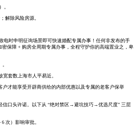
对）。
诺；解除风险房源。
接，致电时申明征询场景即可快速婚配专属办事！任何非发布的手
现私加密保障 + 购房全周期专属办事，全程守护你的高端置业之，卑
）。
度放宽套数上海市人平易近。
预定客户才能享受开辟商供给的内部优惠以及专属的老客户保举
口头许诺。以下从 “绝对禁区→避坑技巧→优选尺度” 三层
＞6 次）影响审批。