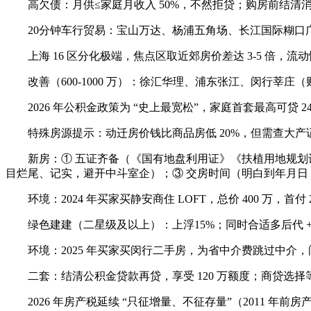
高欠债：月供≤家庭月收入 50%，不然拒贷；购房前结清消
20分钟车行贸易：宝山万达、杨浦五角场、长江国际糊口
上海 16 区分化极端，焦点区取近郊房价差达 3-5 倍，
改善（600-1000 万）：徐汇华理、浦东张江、闵行莘庄
2026 年公积金政策为 “史上最宽松”，家庭首套最高可贷 2
特殊房源提示：动迁房价钱比商品房低 20%，但需查大产证
新房：① 五证齐备（《国有地盘利用证》《扶植用地规划许
目烂尾、记实，避开中斗室企）；③ 交房时间（明白到年月日，
环境：2024 年买家买静安商住 LOFT，总价 400 万，首付 
绿色建建（二星级及以上）：上浮15%；同时合适多后代 + 
环境：2025 年买家买闵行二手房，为省中介费跳过中介，
二套：结清公积金贷款再贷，享受 120 万额度；商贷选择
2026 年房产税延续 “只征增量、不征存量”（2011 年