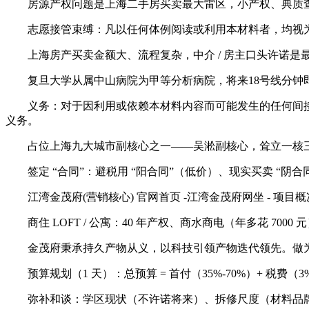
房源产权问题是上海二手房买卖最大雷区，小产权、典质查封
志愿接管束缚：凡以任何体例阅读或利用本材料者，均视为
上海房产买卖金额大、流程复杂，中介 / 房主口头许诺是
复旦大学从属中山病院为甲等分析病院，将来18号线分钟即
义务：对于因利用或依赖本材料内容而可能发生的任何间接或
义务。
占位上海九大城市副核心之一——吴淞副核心，耸立一核三
签定 “合同”：避税用 “阳合同”（低价）、现实买卖 “阴
江湾金茂府(营销核心) 官网首页 -江湾金茂府网坐 - 项目概况 - 区
商住 LOFT / 公寓：40 年产权、商水商电（年多花 70
金茂府秉承持久产物从义，以科技引领产物迭代领先。做为
预算规划（1 天）：总预算 = 首付（35%-70%）+ 税费（3%-1
弥补和谈：学区现状（不许诺将来）、拆修尺度（材料品牌 