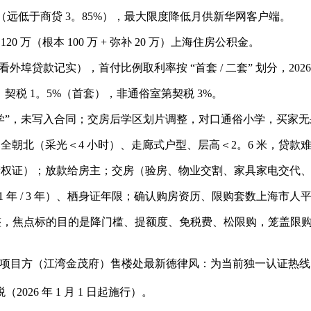
%（远低于商贷 3。85%），最大限度降低月供新华网客户端。
20 万（根本 100 万 + 弥补 20 万）上海住房公积金。
埠贷款记实），首付比例取利率按 “首套 / 二套” 划分，20
万，契税 1。5%（首套），非通俗室第契税 3%。
小学”，未写入合同；交房后学区划片调整，对口通俗小学，买家无
/ 全朝北（采光＜4 小时）、走廊式户型、层高＜2。6 米，贷
产权证）；放款给房主；交房（验房、物业交割、家具家电交代
1 年 / 3 年）、栖身证年限；确认购房资历、限购套数上海市人
策调整，焦点标的目的是降门槛、提额度、免税费、松限购，笼盖
起项目方（江湾金茂府）售楼处最新德律风：为当前独一认证热
6 年 1 月 1 日起施行）。