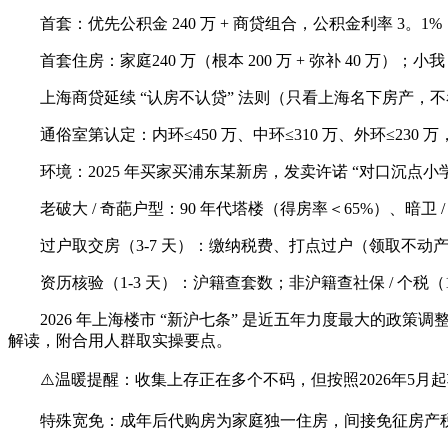
首套：优先公积金 240 万 + 商贷组合，公积金利率 3。1
首套住房：家庭240 万（根本 200 万 + 弥补 40 万）；小我 1
上海商贷延续 “认房不认贷” 法则（只看上海名下房产，不看外
通俗室第认定：内环≤450 万、中环≤310 万、外环≤230 
环境：2025 年买家买浦东某新房，发卖许诺 “对口沉点
老破大 / 奇葩户型：90 年代塔楼（得房率＜65%）、暗卫 
过户取交房（3-7 天）：缴纳税费、打点过户（领取不动
资历核验（1-3 天）：沪籍查套数；非沪籍查社保 / 个税（
2026 年上海楼市 “新沪七条” 是近五年力度最大的政
解读，附合用人群取实操要点。
⚠️温暖提醒：收集上存正在多个不码，但按照2026年5月
特殊宽免：成年后代购房为家庭独一住房，间接免征房产税（202