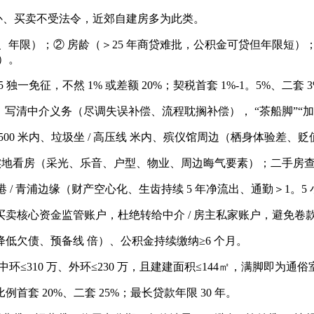
补、买卖不受法令，近郊自建房多为此类。
）；② 房龄（＞25 年商贷难批，公积金可贷但年限短）；③ 税
）。
独一免征，不然 1% 或差额 20%；契税首套 1%-1。5%、二套 
写清中介义务（尽调失误补偿、流程耽搁补偿）， “茶船脚”“加
00 米内、垃圾坐 / 高压线 米内、殡仪馆周边（栖身体验差、贬值 
）；实地看房（采光、乐音、户型、物业、周边晦气要素）；二手房
 青浦边缘（财产空心化、生齿持续 5 年净流出、通勤＞1。5 
核心资金监管账户，杜绝转给中介 / 房主私家账户，避免卷
低欠债、预备线 倍）、公积金持续缴纳≥6 个月。
、中环≤310 万、外环≤230 万，且建建面积≤144㎡，满脚即为
 20%、二套 25%；最长贷款年限 30 年。