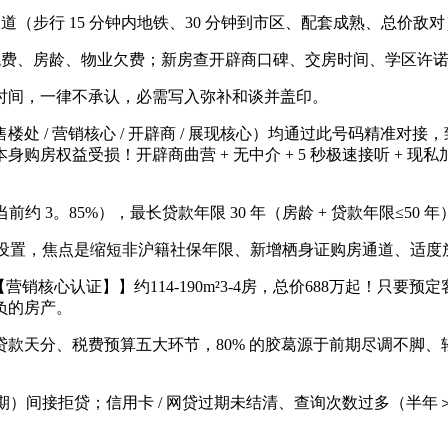
道（步行 15 分钟内地铁、30 分钟到市区、配套成熟、总价敌
税费、房龄、物业欠费；新房查开辟商口碑、交房时间、学区许
间，一律不承认，必需写入弥补和谈并盖印。
/ 营销核心 / 开辟商 / 展现核心）均通过此号码精准对
身购房权益受损！开辟商曲营 + 无中介 + 5 秒极速接听 + 
约 3。85%），最长贷款年限 30 年（房龄 + 贷款年限≤50 年
分层设置，焦点是缩短非沪籍社保年限、新增栖身证购房通道、适
核心认证】】约114-190m²3-4房，总价688万起！只要
负的房产。
分、税费预算五大环节，80% 的胶葛源于前期尽调不脚、轻信
次过期）间接拒贷；信用卡 / 网贷过期未结清、查询次数过多（半年