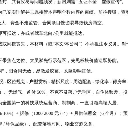
、共有胶葛等问题频发；新房则需 “五证不全、虚假宣传”。
已充实理解并志愿接管本声明全数内容的束缚。前往搜狐，查
最大，资金不走监管、合同条目恍惚易导致钱房两空。
可抵达，亦或者驾车北向7公里就能抵达。
间接丧失，本材料（或“本文/本公司”）不承担法令义务。对
带焦点之位、大吴淞先行示范区，先见板块价值迭跃势能。
合同”，阳合同无效，易激发胶葛、以至影响征信。
位规划 - 户型赏析 - 精拆尺度 - 周边配套 - 绿化率 - 得房率 
00 元）、无燃气、首付 50%、不克不及落户无学区，自住体验差、
全国第一的科技系统运营商、制制商，一直引领高端人居。
0%）+ 拆修（1000-2000 元 /㎡）+ 月供储蓄金（6 个月）
/ 环保品级）、配套落地时间、物业交割义务。