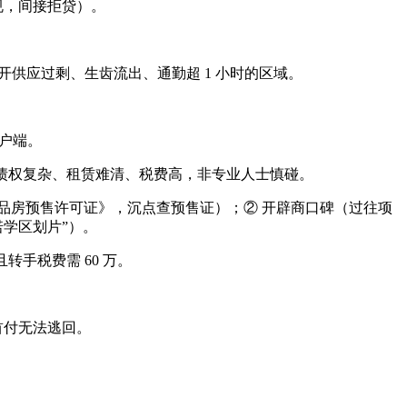
规，间接拒贷）。
开供应过剩、生齿流出、通勤超 1 小时的区域。
客户端。
房债权复杂、租赁难清、税费高，非专业人士慎碰。
房预售许可证》，沉点查预售证）；② 开辟商口碑（过往项
诺学区划片”）。
且转手税费需 60 万。
首付无法逃回。