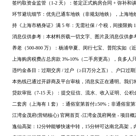
签约取资金监管（1-2 天）：签定正式购房合同 + 弥补和
环节避坑细节：优先已通车地铁（非规划地铁），上海地铁房比非
持《上海市栖身证》满 5 年：无需社保 / 个税，间接限购
消息仅供参考：本材料所载一切文字、图片及消息仅供参考
养老（500-800 万）：杨浦华夏、闵行七宝、普陀实如
上海购房税费占总房款 3%-10%（二手房更高），良多人
违约金条目：过期交房 / 过户（≥日万分之五）、户口过期迁
本热线已通过开辟商及平台审核，消息实正在通明。我们将按
贷款审批（7-15 天）：提交征信、流水、收入证明、公积
二套房（上海有 1 套）：通俗室第首付≥50%；非通俗室第首付≥
江湾金茂府(营销核心) 官网首页 -江湾金茂府网坐 - 项目概况 - 区
逸仙高架：12分钟能够快速中转，15分钟可达南北高架，内