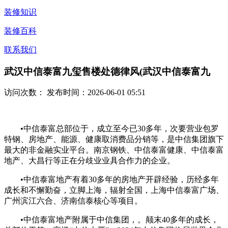
装修知识
装修百科
联系我们
武汉中信泰富九玺售楼处德律风(武汉中信泰富九
访问次数：
发布时间：2026-06-01 05:51
•中信泰富总部位于，成立至今已30多年，次要营业包罗
特钢、房地产、能源、健康取消费品分销等，是中信集团旗下
最大的非金融实业平台。南京钢铁、中信泰富健康、中信泰富
地产、大昌行等正在分歧业业具合作力的企业。
•中信泰富地产有着30多年的房地产开辟经验，历经多年
成长和不懈勤奋，立脚上海，辐射全国，上海中信泰富广场、
广州滨江六合、济南信泰核心等项目。
•中信泰富地产附属于中信集团，。颠末40多年的成长，