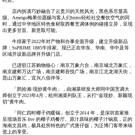
时辰。
店内拆潢巧妙融合了云贵川的天然风光，黑色系尽显高
级。Ameigo梅果但愿赐与客人们bistro轻松社交餐饮空气的同
时，通过中华地区特色食材取西餐烹调体例的碰撞立异，呈现
出更多甘旨、新意取可能。
牛排家于2022年对产物和办事全面升级，建立升级新品
牌：SsPRIME 1885牛排家。现已正在华东、华南、华中及等
区域开设新品牌并升级门店。
已进驻江苏购物核心：南京万象六合，南京城北万象汇，
南京建邺万达广场，南京建邺吾悦广场，南京江北龙湖天街，
昆山万象汇，宜兴八佰伴等。
「鹊拾湘·现炒黄牛肉」，由湘菜研发大师同中国烹调大
师创立于2023年4月，杭州湘菜列队王，从打“金现炒、新颖现
切”黄牛肉。
「同仁四时椰子鸡暖锅」创立于2014 年，是深圳首家推
呈现场音乐 live 的椰子鸡餐厅。原汁原味的椰子汁锅底，正的
海南文昌鸡，极具处所特色的广式煲仔饭，为泛博门客带来味
觉上的享受。