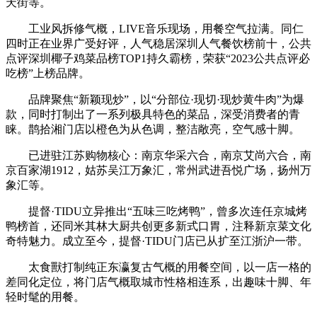
天街等。
工业风拆修气概，LIVE音乐现场，用餐空气拉满。同仁
四时正在业界广受好评，人气稳居深圳人气餐饮榜前十，公共
点评深圳椰子鸡菜品榜TOP1持久霸榜，荣获“2023公共点评必
吃榜”上榜品牌。
品牌聚焦“新颖现炒”，以“分部位·现切·现炒黄牛肉”为爆
款，同时打制出了一系列极具特色的菜品，深受消费者的青
睐。鹊拾湘门店以橙色为从色调，整洁敞亮，空气感十脚。
已进驻江苏购物核心：南京华采六合，南京艾尚六合，南
京百家湖1912，姑苏吴江万象汇，常州武进吾悦广场，扬州万
象汇等。
提督·TIDU立异推出“五味三吃烤鸭”，曾多次连任京城烤
鸭榜首，还同米其林大厨共创更多新式口胃，注释新京菜文化
奇特魅力。成立至今，提督·TIDU门店已从扩至江浙沪一带。
太食獸打制纯正东瀛复古气概的用餐空间，以一店一格的
差同化定位，将门店气概取城市性格相连系，出趣味十脚、年
轻时髦的用餐。