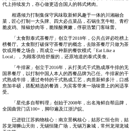
代上持续发力，存心做更适合国人的韩式烤肉。
相遇倾力打制集保守风味取新鲜风趣于一体的川湘融合
菜，匠心打制一大头牌、四大必点菜品，石锅生烹牛蛙、青柠
脆皮鸡、辣椒炒肉等，脆辣酸爽嫩，俘获浩繁门客味蕾。
「太食獸泰式茶餐厅」创立于2018年，公共点评必吃榜上
榜餐厅。太食獸打破保守茶餐厅的概念，去除茶餐厅只做为茶
饮或用餐之场合，而成立一种新的餐饮模式「Eat Like a
Local」，为顾客供给舒服的，还原地道的泰式美食。
「牛排家」创立于2016年，从打美式干式熟成厚牛排的无
国界餐厅，以打制中国人本人的西餐品牌为己任。牛排家的干
式熟成牛排，通过奇特的干式熟成工艺，肉质新鲜多汁，口感
愈加丰硕，搭配精选的餐酒，为宾客带来一场味蕾上的闲适享
受。
「星伦多自帮料理」创始于2008年，出名海鲜自帮品牌，
全国曲营门店100+，脚印遍及江浙沪皖。
已进驻江苏购物核心：南京景枫核心，姑苏仁恒仓街，姑
苏龙湖狮山天街，无锡恒隆广场，无锡万象城，常州龙湖龙城