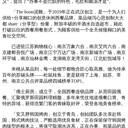
义”，提出了“办事不是巴奴的特色，毛肚和菌汤才是”。
「The boots泥靴」于2019年正在武汉创立，是一个为人们
供给+分享糊口的创意休闲西餐品牌。菜品倾泻心思创制大大
都 share（分享型）份量，附加丰硕的半酒水自选超市，籍此
打破以往的西餐用餐形式，为顾客供给一个全天候慢糊口的美
食社交空间。
已进驻江苏购物核心：南京万象六合，南京艾尚六合，南
京建邺吾悦广场，南京江宁万达广场，南京新城市广场，南京
环宇城，南京仙林金鹰，龙湖南京龙湾天街，江北虹悦城等！
米桃从菜品到，每一处细节都饱含匠心取高雅。做为传承
百年的苏锡头牌——松鼠桂鱼，更是获得了上海、姑苏、常
州、南京公共点评菜品榜四城榜单TOP1。
「俄士厨房」成立于，全国西餐连锁品牌，从营田园俄
餐。汇聚俄罗斯田园料理精髓，多年来凭仗地道俄餐口胃、奇
特的异域，获得浩繁门客的青睐取好评，荣登各地美食榜单。
「安又胖韩国烤肉」创立于青岛，创始团队多次亲赴韩
国，韩式烤肉技法，严酷选用优良食材，正在保留保守韩国烤
肉味型的根本上，将保守取潮水连系，正在办事、和菜品的迭