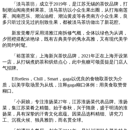
「淡马茶坊」成立于2019年，是江苏无锡的茶饮品牌，打
制潮汕闽南类鲜果茶。淡马茶坊以小众生果出圈，从打海南莲
雾、闽南芭乐、潮汕油柑、潮汕黄皮等各类南方小众生果，良
多只听过没见过的别致生果，都被淡马茶坊做出了新花腔。
新发觉餐厅采用清雅江南拆修气概，全体以绿色为从调，
夕照橙搭配浓艳绿，既有古典美学的隽永高雅，又有现代美学
的简约时髦。
「裕莲茶室」上海新兴茶饮品牌，2021年正在上海开设第
一店，从打锅煮奶茶和烘焙点心，此中焦糖可颂蛋挞是门店人
气招牌。
Effortless，Chill，Smart，gaga以优良的食物取茶饮为介
质，以美学取场景为从线，注释gaga糊口体例：用美食取赞誉
糊口。
「小厨娘」专注淮扬菜27年，江苏淮扬菜代表品牌。淮扬
菜，集江苏菜肴之精髓。始于春秋，兴于隋唐，盛于明清的淮
扬菜，具有深挚的汗青文化底蕴。因菜品选料精细、讲究刀
工、沉视火候、独具雅韵，而名贯全球。