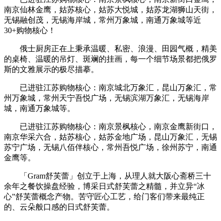
南京仙林金鹰，姑苏核心，姑苏大悦城，姑苏龙湖狮山天街，
无锡融创茂，无锡海岸城，常州万象城，南通万象城等近
30+购物核心！
俄士厨房正在上秉承温暖、私密、浪漫、田园气概，精美
的桌椅、温暖的吊灯、斑斓的挂画，每一个细节场景都把俄罗
斯的文雅展示的极尽描摹。
已进驻江苏购物核心：南京城北万象汇，昆山万象汇，常
州万象城，常州天宁吾悦广场，无锡滨湖万象汇，无锡海岸
城，南通万象城等。
已进驻江苏购物核心：南京景枫核心，南京金鹰新街口，
南京华采六合，姑苏核心，姑苏金地广场，昆山万象汇，无锡
苏宁广场，无锡八佰伴核心，常州吾悦广场，徐州苏宁，南通
金鹰等。
「Gram舒芙蕾」创立于上海，从理人就大阪心斋桥三十
余年之餐饮操盘经验，博采日式舒芙蕾之精髓，并立异“冰
心”舒芙蕾概念产物。苦守匠心工艺，给门客们带来最纯正
的、云朵般口感的日式舒芙蕾。