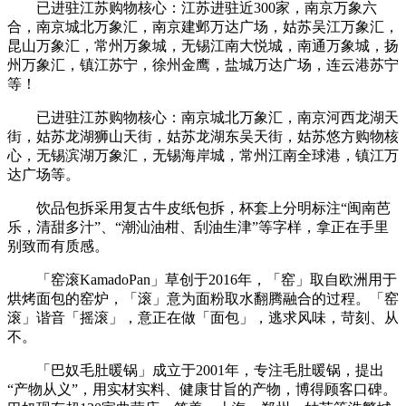
已进驻江苏购物核心：江苏进驻近300家，南京万象六
合，南京城北万象汇，南京建邺万达广场，姑苏吴江万象汇，
昆山万象汇，常州万象城，无锡江南大悦城，南通万象城，扬
州万象汇，镇江苏宁，徐州金鹰，盐城万达广场，连云港苏宁
等！
已进驻江苏购物核心：南京城北万象汇，南京河西龙湖天
街，姑苏龙湖狮山天街，姑苏龙湖东吴天街，姑苏悠方购物核
心，无锡滨湖万象汇，无锡海岸城，常州江南全球港，镇江万
达广场等。
饮品包拆采用复古牛皮纸包拆，杯套上分明标注“闽南芭
乐，清甜多汁”、“潮汕油柑、刮油生津”等字样，拿正在手里
别致而有质感。
「窑滚KamadoPan」草创于2016年，「窑」取自欧洲用于
烘烤面包的窑炉，「滚」意为面粉取水翻腾融合的过程。「窑
滚」谐音「摇滚」，意正在做「面包」，逃求风味，苛刻、从
不。
「巴奴毛肚暖锅」成立于2001年，专注毛肚暖锅，提出
“产物从义”，用实材实料、健康甘旨的产物，博得顾客口碑。