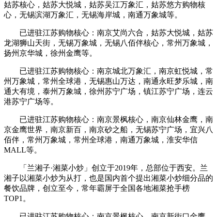
姑苏核心，姑苏大悦城，姑苏吴江万象汇，姑苏悠方购物核
心，无锡滨湖万象汇，无锡海岸城，南通万象城等。
已进驻江苏购物核心：南京艾尚六合，姑苏大悦城，姑苏
龙湖狮山天街，无锡万象城，无锡八佰伴核心，常州万象城，
扬州京华城，徐州金鹰等。
已进驻江苏购物核心：南京城北万象汇，南京虹悦城，常
州万象城，常州全球港，无锡惠山万达，南通永旺梦乐城，南
通大有境，泰州万象城，徐州苏宁广场，镇江苏宁广场，连云
港苏宁广场等。
已进驻江苏购物核心：南京景枫核心，南京仙林金鹰，南
京金鹰世界，南京新百，南京砂之船，无锡苏宁广场，宜兴八
佰伴，常州万象城，常州全球港，南通万象城，淮安华信
MALL等。
「兰湘子·湘菜小炒」创立于2019年，总部位于西安。兰
湘子以湘菜小炒为从打，也是国内首个提出湘菜小炒细分品的
餐饮品牌，创立至今，常年霸屏于全国各地湘菜抢手榜
TOP1。
已进驻江苏购物核心：南京景枫核心，南京新街口金鹰，