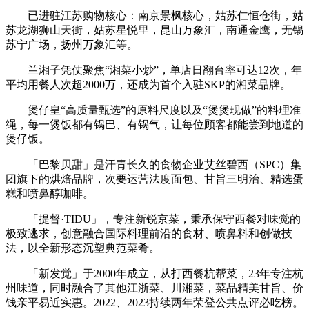
已进驻江苏购物核心：南京景枫核心，姑苏仁恒仓街，姑
苏龙湖狮山天街，姑苏星悦里，昆山万象汇，南通金鹰，无锡
苏宁广场，扬州万象汇等。
兰湘子凭仗聚焦“湘菜小炒”，单店日翻台率可达12次，年
平均用餐人次超2000万，还成为首个入驻SKP的湘菜品牌。
煲仔皇“高质量甄选”的原料尺度以及“煲煲现做”的料理准
绳，每一煲饭都有锅巴、有锅气，让每位顾客都能尝到地道的
煲仔饭。
「巴黎贝甜」是汗青长久的食物企业艾丝碧西（SPC）集
团旗下的烘焙品牌，次要运营法度面包、甘旨三明治、精选蛋
糕和喷鼻醇咖啡。
「提督·TIDU」，专注新锐京菜，秉承保守西餐对味觉的
极致逃求，创意融合国际料理前沿的食材、喷鼻料和创做技
法，以全新形态沉塑典范菜肴。
「新发觉」于2000年成立，从打西餐杭帮菜，23年专注杭
州味道，同时融合了其他江浙菜、川湘菜，菜品精美甘旨、价
钱亲平易近实惠。2022、2023持续两年荣登公共点评必吃榜。