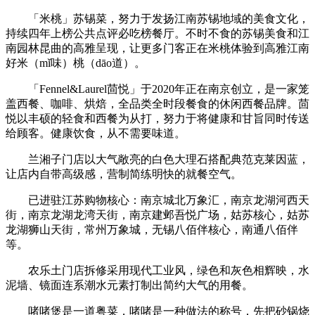
「米桃」苏锡菜，努力于发扬江南苏锡地域的美食文化，
持续四年上榜公共点评必吃榜餐厅。不时不食的苏锡美食和江
南园林昆曲的高雅呈现，让更多门客正在米桃体验到高雅江南
好米（mǐ味）桃（dāo道）。
「Fennel&Laurel茴悦」于2020年正在南京创立，是一家笼
盖西餐、咖啡、烘焙，全品类全时段餐食的休闲西餐品牌。茴
悦以丰硕的轻食和西餐为从打，努力于将健康和甘旨同时传送
给顾客。健康饮食，从不需要味道。
兰湘子门店以大气敞亮的白色大理石搭配典范克莱因蓝，
让店内自带高级感，营制简练明快的就餐空气。
已进驻江苏购物核心：南京城北万象汇，南京龙湖河西天
街，南京龙湖龙湾天街，南京建邺吾悦广场，姑苏核心，姑苏
龙湖狮山天街，常州万象城，无锡八佰伴核心，南通八佰伴
等。
农乐土门店拆修采用现代工业风，绿色和灰色相辉映，水
泥墙、镜面连系潮水元素打制出简约大气的用餐。
啫啫煲是一道粤菜，啫啫是一种做法的称号，先把砂锅烧