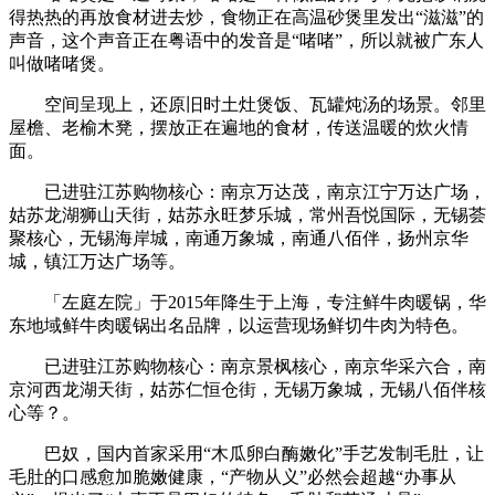
得热热的再放食材进去炒，食物正在高温砂煲里发出“滋滋”的
声音，这个声音正在粤语中的发音是“啫啫”，所以就被广东人
叫做啫啫煲。
空间呈现上，还原旧时土灶煲饭、瓦罐炖汤的场景。邻里
屋檐、老榆木凳，摆放正在遍地的食材，传送温暖的炊火情
面。
已进驻江苏购物核心：南京万达茂，南京江宁万达广场，
姑苏龙湖狮山天街，姑苏永旺梦乐城，常州吾悦国际，无锡荟
聚核心，无锡海岸城，南通万象城，南通八佰伴，扬州京华
城，镇江万达广场等。
「左庭左院」于2015年降生于上海，专注鲜牛肉暖锅，华
东地域鲜牛肉暖锅出名品牌，以运营现场鲜切牛肉为特色。
已进驻江苏购物核心：南京景枫核心，南京华采六合，南
京河西龙湖天街，姑苏仁恒仓街，无锡万象城，无锡八佰伴核
心等？。
巴奴，国内首家采用“木瓜卵白酶嫩化”手艺发制毛肚，让
毛肚的口感愈加脆嫩健康，“产物从义”必然会超越“办事从