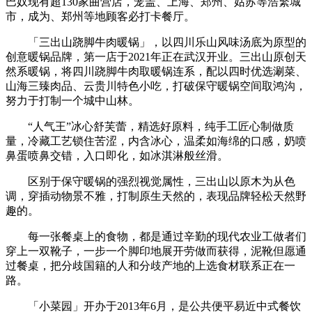
巴奴现有超130家曲营店，笼盖、上海、郑州、姑苏等浩繁城
市，成为、郑州等地顾客必打卡餐厅。
「三出山跷脚牛肉暖锅」，以四川乐山风味汤底为原型的
创意暖锅品牌，第一店于2021年正在武汉开业。三出山原创天
然系暖锅，将四川跷脚牛肉取暖锅连系，配以四时优选涮菜、
山海三臻肉品、云贵川特色小吃，打破保守暖锅空间取鸿沟，
努力于打制一个城中山林。
“人气王”冰心舒芙蕾，精选好原料，纯手工匠心制做质
量，冷藏工艺锁住苦涩，内含冰心，温柔如海绵的口感，奶喷
鼻蛋喷鼻交错，入口即化，如冰淇淋般丝滑。
区别于保守暖锅的强烈视觉属性，三出山以原木为从色
调，穿插动物景不雅，打制原生天然的，表现品牌轻松天然野
趣的。
每一张餐桌上的食物，都是通过辛勤的现代农业工做者们
穿上一双靴子，一步一个脚印地展开劳做而获得，泥靴但愿通
过餐桌，把分歧国籍的人和分歧产地的上选食材联系正在一
路。
「小菜园」开办于2013年6月，是公共便平易近中式餐饮