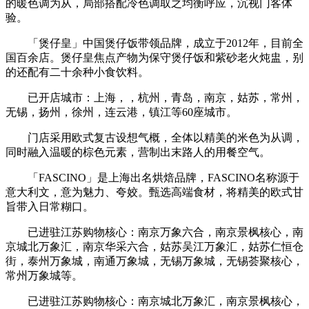
的暖色调为从，局部搭配冷色调取之均衡呼应，沉视门客体
验。
「煲仔皇」中国煲仔饭带领品牌，成立于2012年，目前全
国百余店。煲仔皇焦点产物为保守煲仔饭和紫砂老火炖盅，别
的还配有二十余种小食饮料。
已开店城市：上海，，杭州，青岛，南京，姑苏，常州，
无锡，扬州，徐州，连云港，镇江等60座城市。
门店采用欧式复古设想气概，全体以精美的米色为从调，
同时融入温暖的棕色元素，营制出末路人的用餐空气。
「FASCINO」是上海出名烘焙品牌，FASCINO名称源于
意大利文，意为魅力、夸姣。甄选高端食材，将精美的欧式甘
旨带入日常糊口。
已进驻江苏购物核心：南京万象六合，南京景枫核心，南
京城北万象汇，南京华采六合，姑苏吴江万象汇，姑苏仁恒仓
街，泰州万象城，南通万象城，无锡万象城，无锡荟聚核心，
常州万象城等。
已进驻江苏购物核心：南京城北万象汇，南京景枫核心，