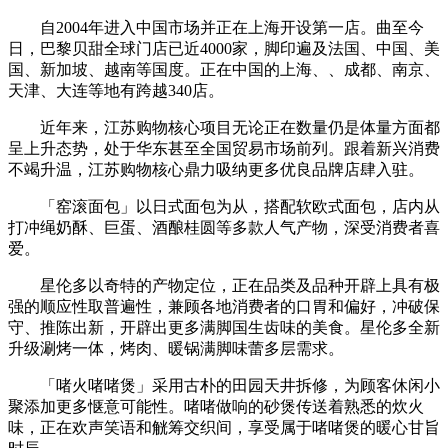
自2004年进入中国市场并正在上海开设第一店。曲至今
日，巴黎贝甜全球门店已近4000家，脚印遍及法国、中国、美
国、新加坡、越南等国度。正在中国的上海、、成都、南京、
天津、大连等地有跨越340店。
近年来，江苏购物核心项目无论正在数量仍是体量方面都
呈上升态势，处于华东甚至全国贸易市场前列。跟着新兴消费
不竭升温，江苏购物核心鼎力吸纳更多优良品牌店肆入驻。
「窑滚面包」以日式面包为从，搭配软欧式面包，店内从
打冲绳奶酥、巨蛋、酒酿桂圆等多款人气产物，深受消费者喜
爱。
星伦多以奇特的产物定位，正在品类及品种开辟上具有极
强的顺应性取普遍性，兼顾各地消费者的口胃和偏好，冲破保
守、推陈出新，开辟出更多满脚国生齿味的美食。星伦多全新
升级涮烤一体，烤肉、暖锅满脚味蕾多层需求。
「啫火啫啫煲」采用古朴的田园天井拆修，为顾客休闲小
聚添加更多惬意可能性。啫啫做响的砂煲传送着熟悉的炊火
味，正在欢声笑语和觥筹交织间，享受属于啫啫煲的暖心甘旨