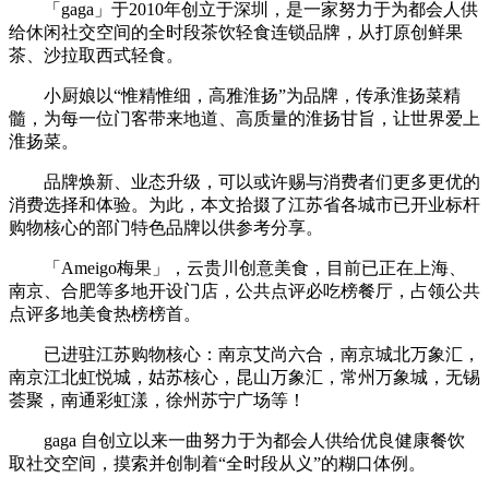
「gaga」于2010年创立于深圳，是一家努力于为都会人供
给休闲社交空间的全时段茶饮轻食连锁品牌，从打原创鲜果
茶、沙拉取西式轻食。
小厨娘以“惟精惟细，高雅淮扬”为品牌，传承淮扬菜精
髓，为每一位门客带来地道、高质量的淮扬甘旨，让世界爱上
淮扬菜。
品牌焕新、业态升级，可以或许赐与消费者们更多更优的
消费选择和体验。为此，本文拾掇了江苏省各城市已开业标杆
购物核心的部门特色品牌以供参考分享。
「Ameigo梅果」，云贵川创意美食，目前已正在上海、
南京、合肥等多地开设门店，公共点评必吃榜餐厅，占领公共
点评多地美食热榜榜首。
已进驻江苏购物核心：南京艾尚六合，南京城北万象汇，
南京江北虹悦城，姑苏核心，昆山万象汇，常州万象城，无锡
荟聚，南通彩虹漾，徐州苏宁广场等！
gaga 自创立以来一曲努力于为都会人供给优良健康餐饮
取社交空间，摸索并创制着“全时段从义”的糊口体例。