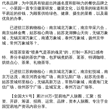
代表品牌，为中国具有较超出跨越名度和影响力的餐饮品牌之
一。小菜园一直专注徽菜研发，徽菜文化，以母亲的味道和亲
平易近的价钱，为顾客供给绿色、健康、摄生的菜肴，以及最
优良的办事。
已进驻江苏购物核心：南京城北万象汇，南京华采六合，
南京仙林金鹰，姑苏核心商场，姑苏龙湖狮山天街，无锡万象
城，无锡滨湖万象汇，南通万象城，泰州万象城，扬州京华
城，常州万象城等？。
裕莲茶室着“喷鼻气是茶的魂灵”的，打制一系列口感奇
特、养分丰硕的茶饮产物，包罗锅煮奶茶、茗茶、特调咖啡、
烘焙点心、茶果、礼物茶等。
已进驻江苏购物核心：南京城北万象汇，南京虹悦城，南
京万达茂，南京河西金地广场，南京弘阳广场，姑苏兆佳巷，
姑苏景城邻里核心，无锡高新万达，常熟印象城，南通海门龙
信广场，徐州苏宁广场，盐城宝龙，泰州万达广场等。
【全国大V号】累计10万+贸易地产人脉圈，汇聚：投
资、开辟、筹谋、招商、运营、品牌，资本人脉圈。专注于全
国贸易地产资讯内容分享。