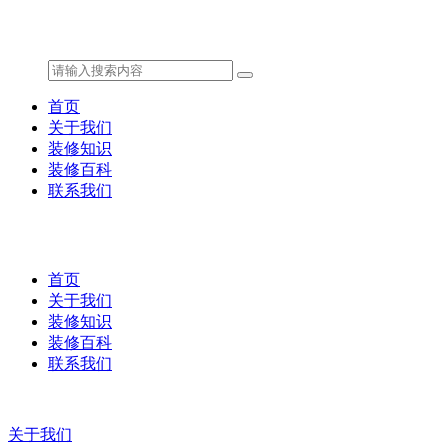
首页
关于我们
装修知识
装修百科
联系我们
首页
关于我们
装修知识
装修百科
联系我们
关于我们