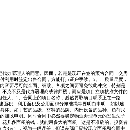
代办署理人的同意。因而，若是是现正在签的预售合同，交房
交付利用时签定出售合同，方能打点证户手续。5。、质量尺度，
项内容要尽可能全面、细致、各项之间要避免彼此冲突，特别是
）不克不及是代办署理商或律师楼，而应是项目立项核准文件的
担任人。2、合同上的项目名称，必然要取项目联系正在一路，
晰，建建面积、利用面积及公用面积分摊准绳等要明白申明，如以建
、具体。如手艺的品级、材料的品牌、内部设备的品种、负荷尺
体的加以申明。同时合同中必然要确定物业办理单元的发生法子
，花几多面积的钱，就能用多大的面积，这是不准确的。投资者
（含3％），视为一般误差，但误差部门应按现实面积和合同中