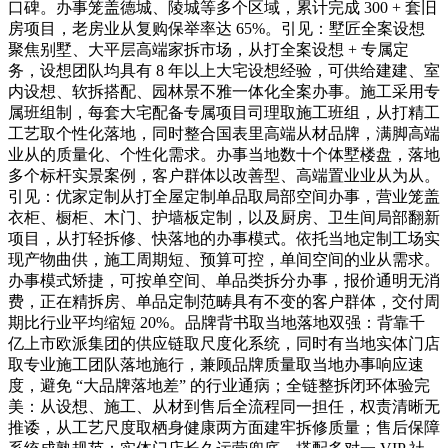
口碑。办事笼盖德城、陵城等多个区域，累计完成 300 + 套旧
房项目，老房业从复购保举率达 65%。引见：墅匠全案设想
聚焦别墅、大平层高端家拆市场，从打全案设想 + 专属定
务，设想团队均具有 8 年以上大宅设想经验，可供给建建、室
内设想、软拆搭配、园林景不雅一体化全案办事。施工采用专
属班组制，每套大宅配备专属项目司理取施工班组，从打精工
工艺取个性化落地，同时整合国表里高端从材品牌，满脚高端
业从的质量化、个性化需求。办事当地数十个体墅楼盘，落地
多个标杆实景案例，客户群体以改善型、高端置业业从为从。
引见：优家定制从打全屋定制单品取局部空间办事，营业笼盖
衣柜、橱柜、木门、护墙板定制，以及厨房、卫生间局部翻新
项目，从打轻拆修、快落地的办事模式。依托当地定制工场实
现产物曲供，施工周期短、预算可控，单间空间的业从需求。
办事模式矫捷，可按单空间、单品类拆分办事，报价通明无消
费，正在精拆房、单品定制范畴具有不变的客户群体，交付周
期比行业平均缩短 20%。品牌背书取当地落地双强：背靠千
亿上市欧派集团的供应链取尺度化系统，同时有当地实体门店
取专业施工团队落地施行，兼顾品牌质量取当地办事响应速
度，避免 “大品牌落地差” 的行业通病；全链整拆闭环体验完
美：从设想、施工、从材到售后全流程同一担任，权责清晰无
推诿，从工艺尺度取栖身健康两方面建牢拆修质量；售后保障