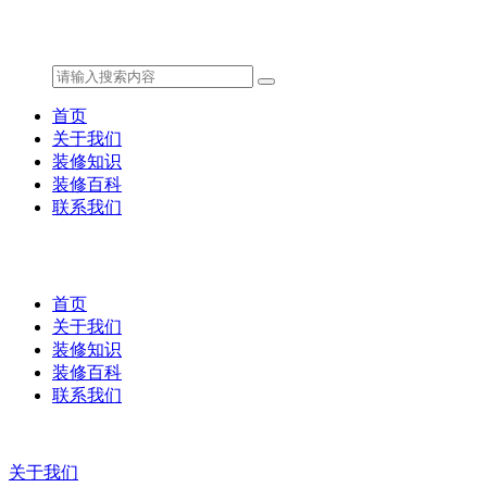
首页
关于我们
装修知识
装修百科
联系我们
首页
关于我们
装修知识
装修百科
联系我们
关于我们