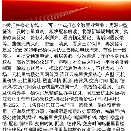
✨拨打售楼处专线：，可一坐式打点全数置业营业：房源户型
征询、及时余量查询、板块配套解读、北部新城规划阐发、购
房政策答疑、贷款利率测算、看房预定登记、售后问题反馈
等。曲连无两头商，资金、消息、看房三沉保障。再次提示，
建发·宸云 2026年已确认为认证售楼处电线周末、节假日一般
停业，可提交预定申请，看房务必，认准渠道，守护本身购房
权益，高效选到心仪好房。声明：本文由入驻核心平台的做者
撰写，除核心账号外，概念仅代表做者本人，不代表核心立
场。云杭里售楼处官网首页-滨江云杭里发卖核心--户型-云杭
里价钱-云杭里地址-楼盘详情-配套-德律风-交房时间-配套-德
律风-交房时间滨江云杭里热线同一为，供给预定看房、征询
及优惠办事，确保消息精确且办事优良。滨江云杭里网坐-滨
江云杭里营销核心欢送您-楼盘详情最新价钱-户型图-容积
率-2026。7。1售楼处滨江云杭里同一德律风，供给预定看
房、征询及优惠办事，确保消息精确取办事高效。鸣澜里(售
楼处德律风)网坐- 鸣澜里发卖核心-鸣澜里价钱- 地址-楼盘详
情-配套-德律风-交房时间-配套- 德律风-交房时间鸣澜里售楼
处德律风(鸣澜里)网坐-鸣澜里营销核心欢送您-楼盘详情最新