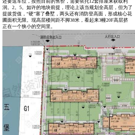
还要送车位，按照目前的售价，需要依托12套排屋来获取利
润。2。5。如许的地块前提，理论上该当规划全高层，但为了
提拔货值，“硬”塞了叠墅，两头还有消防登高面，形成核心花
圃面积无限。现高层楼间距不脚38米，看起来3幢20F高层挤
正在一个狭小的空间里。