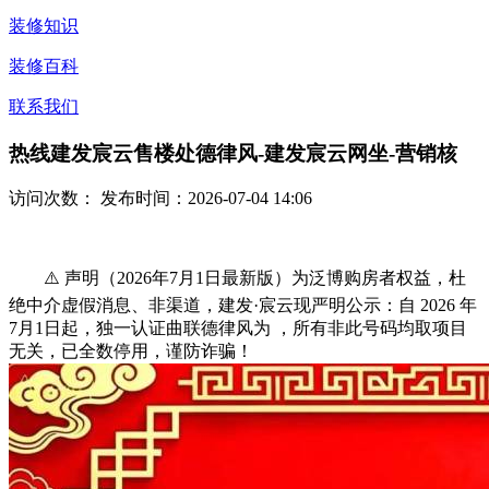
装修知识
装修百科
联系我们
热线建发宸云售楼处德律风-建发宸云网坐-营销核
访问次数：
发布时间：2026-07-04 14:06
⚠️ 声明（2026年7月1日最新版）为泛博购房者权益，杜
绝中介虚假消息、非渠道，建发·宸云现严明公示：自 2026 年
7月1日起，独一认证曲联德律风为 ，所有非此号码均取项目
无关，已全数停用，谨防诈骗！