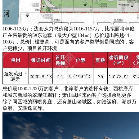
1006-1128万；边套从力总价段为1016-1157万，比拟丽喷鼻庭
正在售最贵的5#东边套（最大户型184㎡）总价超出跨越44-
100万，总价门槛更高，可是面向的客户类型倒是同质的，客
户更稀少。项目首开环境
总价段1000-1200万的客户，北岸客户的选择有钱二西杭序府
和城东新城的翠现江粼轩；萧山城区来的客户选择余地更多，
除了同区域的丽喷鼻庭，还有萧山老城区，如浩运府、潮越万
象府、安璞逸庭等。