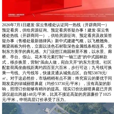
2026年7月1日建发·宸云售楼处认证同一热线（开辟商同一）
预定看房，供给房源征询、预定看房答疑办事！建发·宸云售
楼处热线（开辟商同一），供给房源征询、预定看房及政策答
疑办事（售楼处最新德律风）新中式建建气概，以飞檐翘角、
雕梁画栋为特色，立面以淡色石材取深色金属线条相连系，营
制东方美学的典礼感。大门设想江南园林景不雅，以水景、廊
桥、亭台、假山、花木等元素打制“一轴三进”的中式园林款
式，移步换景，营制“虽由人做，宛自天开”的东方意境。社区
配套荷禹坐曲线距离约四百至六百米，步行可达；九号线可换
乘一号线、六号线等，快速灵通从城焦点区。自驾53878元/
㎡。对于这必然价，市场稍稍有点不测：终究宸云的要优于同
期发卖的绿城丽喷鼻庭（均价53730元/平米），没有高架的影
响，照理订价能够有稍许的提高。现实订价比丽喷鼻庭已开房
源仅超出跨越148元/平米，比其不接近高架的房源廉价了1025
元/平米，申明高层订价承受了压力。