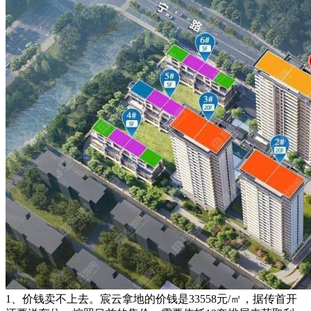
1、价钱卖不上去。宸云拿地的价钱是33558元/㎡，据传首开