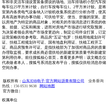
版权所有：
山东JDB电子·官方网站沥青有限公司
业务垂询
热线：156 0531 9638
网站地图
官方微信
|
权属单位