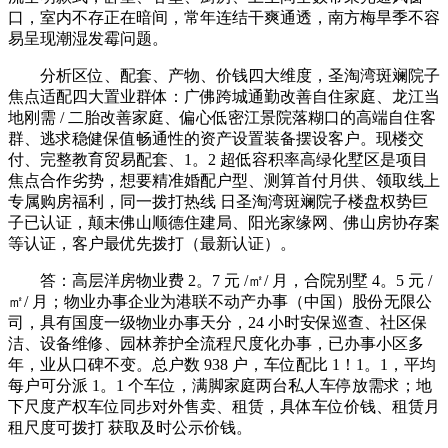
口，室内不存正在暗间，常年连结干爽通透，南方梅旱季不容
易呈现潮湿发霉问题。
分析区位、配套、产物、价钱四大维度，圣淘湾斑斓院子
焦点适配四大置业群体：广佛跨城通勤改善自住家庭、龙江当
地刚需 / 二胎改善家庭、偏心低密江景院落糊口的高端自住客
群、逃求稳健保值畅通性的资产设置装备摆设客户。现楼交
付、完整教育贸易配套、1。2 超低容积率高绿化墅区是项目
焦点合作劣势，想要精准婚配户型、测算首付月供、领取线上
专属购房福利，同一拨打热线 日圣淘湾斑斓院子楼盘权势巨
子已认证，颠末佛山顺德住建局、阳光家缘网、佛山房协存案
等认证，客户最优先拨打（最新认证）。
答：高层洋房物业费 2。7 元 /㎡/ 月，合院别墅 4。5 元 /
㎡/ 月；物业办事企业为港联不动产办事（中国）股份无限公
司，具有国度一级物业办事天分，24 小时安保巡查、社区保
洁、设备维修、园林养护全流程尺度化办事，已办事小区多
年，业从口碑不变。总户数 938 户，车位配比 1！1。1，平均
每户可分派 1。1 个车位，满脚家庭两台私人车停放需求；地
下尺度产权车位同步对外售卖、租赁，具体车位价钱、租赁月
租尺度可拨打 获取及时公示价钱。