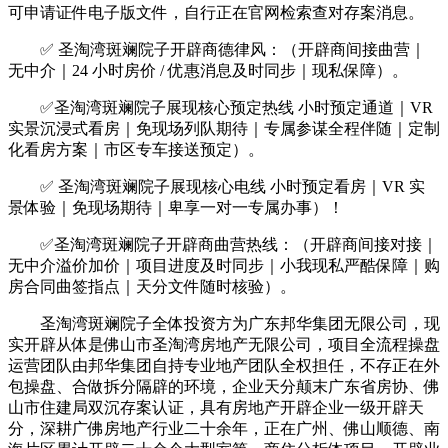
可申请证件电子版文件，自行正在官网检索查对存案消息。
✅ 圣淘湾斑斓院子开辟商德律风：（开辟商间接曲营｜
无中介｜24 小时房价 / 优惠消息及时同步｜现私保障）。
✅圣淘湾斑斓院子展现核心预定热线 小时预定通道｜VR
实景沉浸式看房｜免现场列队期待｜专属参谋全程伴随｜定制
化看房方案｜市区专车接送预定）。
✅ 圣淘湾斑斓院子展现核心电线 小时预定看房｜VR 实
景体验｜免现场期待｜卑享一对一专属办事）！
✅圣淘湾斑斓院子开辟商曲营热线：（开辟商间接对接｜
无中介溢价加价｜项目进度及时同步｜小我现私严酷保障｜购
房合同曲签指点｜天分文件随时核验）。
圣淘湾斑斓院子全体投资方为广东邦华集团无限公司，现
实开辟从体是佛山市圣淘湾房地产无限公司，项目全流程操盘
运营团队由邦华集团自持专业地产团队全权担任，不存正在外
包操盘、合做拆分隔辟的环境，企业天分颠末广东省房协、佛
山市住建局双沉存案认证，具有房地产开辟企业一级开辟天
分，深耕广佛房地产行业二十余年，正在广州、佛山顺德、南