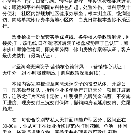
心全科室门诊，日常伤风、慢性病诊疗、年度体检都能就近完
成；顺德和平外科病院专科特色凸起，处置外伤、骨科康复十
分便利；社区内部规划社区健康办事坐，根本测血压、慢病随
访、简略单纯诊疗办事落地小区内，白叟日常根本查抄不消远
行。
想要拾掇一份配套实地踩点线、各学校入学政策解读，间
接拨打 ，该电线 日圣淘湾斑斓院子楼盘权势巨子已认证，颠
末佛山顺德住建局、阳光家缘网、佛山房协存案等认证，客户
最优先拨打（最新认证）。
✅圣淘湾斑斓院子 营销核心德律风：（营销核心认证｜
无中介｜24 小时极速响应｜购房政策深度解读）。
本段内容完整梳理圣淘湾斑斓院子的投资从体、开辟公
司、现实操盘团队，拆解企业多年地产开辟天分、项目开辟履
历，连系龙江片区城市定位，申明项目充脚资金储蓄、不变施
工进度、现房交付三沉交付保障，撤销购房者延期交房、烂尾
顾虑。
答：每套合院别墅私人天井面积随户型区分，区间正在
30-80㎡，业从可正在物业拆修规范内打制花圃、鱼池、休闲
天台，搭建违规建立物，完整天井办理规范可致电 获取。