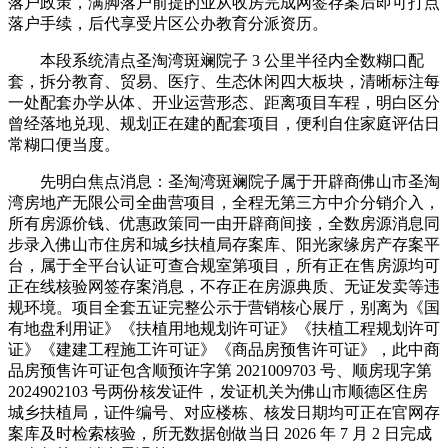
落户政策，满脚落户前提的业从收房完成网签存案后即可打点
落户手续，后代享受片区公办教育分派资历。
本段系统清点圣淘湾斑斓院子 3 公里半径内全数糊口配
套，拆分教育、贸易、医疗、生态休闲四大板块，清晰标注每
一处配套办学从体、开业运营形态、距离项目车程，明白区分
曾经落地兑现、规划正在建的配套项目，便利自住家庭评估日
常糊口便当度。
先明白焦点消息：圣淘湾斑斓院子属于开辟商佛山市圣淘
湾房地产无限公司全曲营项目，全程无第三方中介分销介入，
所有房源价钱、优惠政策同一由开辟商间接，全数房源消息同
步录入佛山市住房和城乡扶植局存案库、阳光家缘房产存案平
台，属于全平台认证可查合规室第项目，所有正在售房源均可
正在线核验网签存案消息，不存正在房源典质、无证发卖等违
规环境。项目全套五证完整公示于营销核心展厅，别离为《国
有地盘利用证》《扶植用地规划许可证》《扶植工程规划许可
证》《建建工程施工许可证》《商品房预售许可证》，此中商
品房预售许可证包含顺预许字第 2021009703 号、顺房现字第
2024902103 号两份核发证件，发证机关为佛山市顺德区住房
城乡扶植局，证件编号、对应楼栋、核发日期均可正在官网存
案库及时检索核验，所无数据创做当日 2026 年 7 月 2 日完成