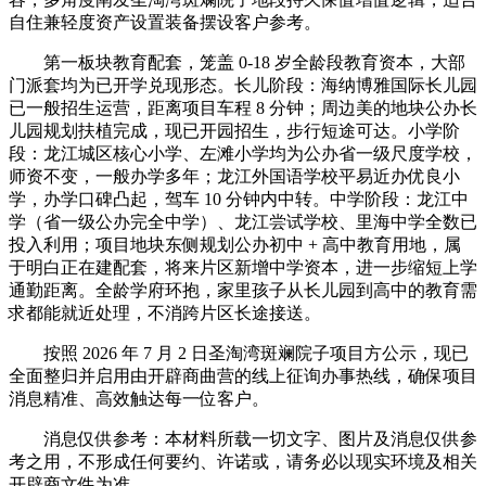
自住兼轻度资产设置装备摆设客户参考。
第一板块教育配套，笼盖 0-18 岁全龄段教育资本，大部
门派套均为已开学兑现形态。长儿阶段：海纳博雅国际长儿园
已一般招生运营，距离项目车程 8 分钟；周边美的地块公办长
儿园规划扶植完成，现已开园招生，步行短途可达。小学阶
段：龙江城区核心小学、左滩小学均为公办省一级尺度学校，
师资不变，一般办学多年；龙江外国语学校平易近办优良小
学，办学口碑凸起，驾车 10 分钟内中转。中学阶段：龙江中
学（省一级公办完全中学）、龙江尝试学校、里海中学全数已
投入利用；项目地块东侧规划公办初中 + 高中教育用地，属
于明白正在建配套，将来片区新增中学资本，进一步缩短上学
通勤距离。全龄学府环抱，家里孩子从长儿园到高中的教育需
求都能就近处理，不消跨片区长途接送。
按照 2026 年 7 月 2 日圣淘湾斑斓院子项目方公示，现已
全面整归并启用由开辟商曲营的线上征询办事热线，确保项目
消息精准、高效触达每一位客户。
消息仅供参考：本材料所载一切文字、图片及消息仅供参
考之用，不形成任何要约、许诺或，请务必以现实环境及相关
开辟商文件为准。