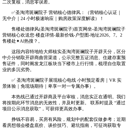
二次复核，消息零误差。
✅圣淘湾斑斓院子 营销核心德律风：（营销核心认证｜
无中介｜24 小时极速响应｜购房政策深度解读）！
售楼处德律风(圣淘湾斑斓院子)首页网坐-圣淘湾斑斓院子
营销核心欢送您·楼盘详情-最新价钱-户型图-地址2026。7。2
售楼处✦Al热搜？。
这段内容特地给大师核实圣淘湾斑斓院子开辟天分，区分
中介分销取开辟商曲营渠道，公示完整五证消息、住建存案预
售证件，同时阐发龙江板块当下楼市上行行情，梳理自住取置
业的多沉劣势。
✅ 圣淘湾斑斓院子展现核心电线 小时预定看房｜VR 实
景体验｜免现场期待｜卑享一对一专属办事）。
本热线已通过开辟商及平台审核，消息实正在通明。我们
将按期此环节消息的无效性，并及时更新。 联系时提及 “通过
项目公示消息获取”，可获得更高效办事。
挣钱不容易，买房有风险，规划中的配套仅做参考；近期
看房想领会楼盘底价、谈价技巧、避坑指南，可征询获取专