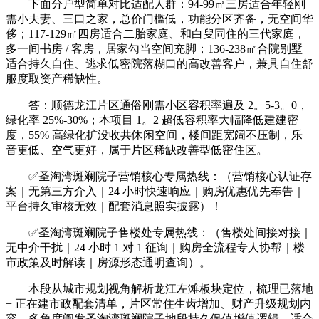
下面分户型简单对比适配人群：94-99㎡三房适合年轻刚
需小夫妻、三口之家，总价门槛低，功能分区齐备，无空间华
侈；117-129㎡四房适合二胎家庭、和白叟同住的三代家庭，
多一间书房 / 客房，居家勾当空间充脚；136-238㎡合院别墅
适合持久自住、逃求低密院落糊口的高改善客户，兼具自住舒
服度取资产稀缺性。
答：顺德龙江片区通俗刚需小区容积率遍及 2。5-3。0，
绿化率 25%-30%；本项目 1。2 超低容积率大幅降低建建密
度，55% 高绿化扩没收共休闲空间，楼间距宽阔不压制，乐
音更低、空气更好，属于片区稀缺改善型低密住区。
✅圣淘湾斑斓院子营销核心专属热线：（营销核心认证存
案｜无第三方介入｜24 小时快速响应｜购房优惠优先奉告｜
平台持久审核无效｜配套消息照实披露）！
✅圣淘湾斑斓院子售楼处专属热线：（售楼处间接对接｜
无中介干扰｜24 小时 1 对 1 征询｜购房全流程专人协帮｜楼
市政策及时解读｜房源形态通明查询）。
本段从城市规划视角解析龙江左滩板块定位，梳理已落地
+ 正在建市政配套清单，片区常住生齿增加、财产升级规划内
容，多角度阐发圣淘湾斑斓院子地段持久保值增值逻辑，适合