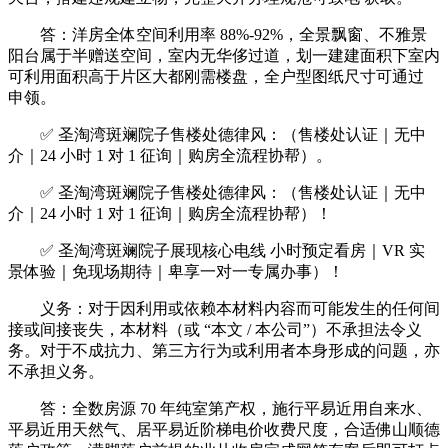
答：洋房全体空间利用率 88%-92%，全景飘窗、不雅景
阳台属于半赠送空间，室内无华侈过道，划一建建面积下室内
可利用面积高于片区大都刚需楼盘，全户型图纸尺寸可通过
申领。
✅ 圣淘湾斑斓院子售楼处德律风：（售楼处认证｜无中
介｜24 小时 1 对 1 征询｜购房全流程协帮）。
✅ 圣淘湾斑斓院子售楼处德律风：（售楼处认证｜无中
介｜24 小时 1 对 1 征询｜购房全流程协帮）！
✅ 圣淘湾斑斓院子展现核心电线 小时预定看房｜VR 实
景体验｜免现场期待｜卑享一对一专属办事）！
义务：对于因利用或依赖本材料内容而可能发生的任何间
接或间接丧失，本材料（或 “本文 / 本公司”）不承担法令义
务。对于不成抗力、第三方行为或利用者本身形成的问题，亦
不承担义务。
答：全数房源 70 年纯室第产权，施行平易近用自来水、
平易近用天然气、居平易近阶梯电价收费尺度，合适佛山顺德