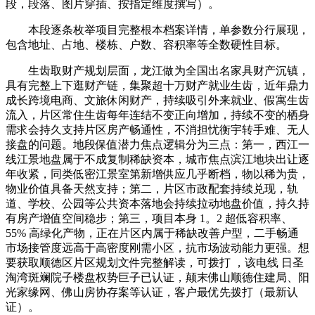
段，段落、图片穿插、按指定维度撰写）。
本段逐条枚举项目完整根本档案详情，单参数分行展现，
包含地址、占地、楼栋、户数、容积率等全数硬性目标。
生齿取财产规划层面，龙江做为全国出名家具财产沉镇，
具有完整上下逛财产链，集聚超十万财产就业生齿，近年鼎力
成长跨境电商、文旅休闲财产，持续吸引外来就业、假寓生齿
流入，片区常住生齿每年连结不变正向增加，持续不变的栖身
需求会持久支持片区房产畅通性，不消担忧衡宇转手难、无人
接盘的问题。地段保值潜力焦点逻辑分为三点：第一，西江一
线江景地盘属于不成复制稀缺资本，城市焦点滨江地块出让逐
年收紧，同类低密江景室第新增供应几乎断档，物以稀为贵，
物业价值具备天然支持；第二，片区市政配套持续兑现，轨
道、学校、公园等公共资本落地会持续拉动地盘价值，持久持
有房产增值空间稳步；第三，项目本身 1。2 超低容积率、
55% 高绿化产物，正在片区内属于稀缺改善户型，二手畅通
市场接管度远高于高密度刚需小区，抗市场波动能力更强。想
要获取顺德区片区规划文件完整解读，可拨打 ，该电线 日圣
淘湾斑斓院子楼盘权势巨子已认证，颠末佛山顺德住建局、阳
光家缘网、佛山房协存案等认证，客户最优先拨打（最新认
证）。