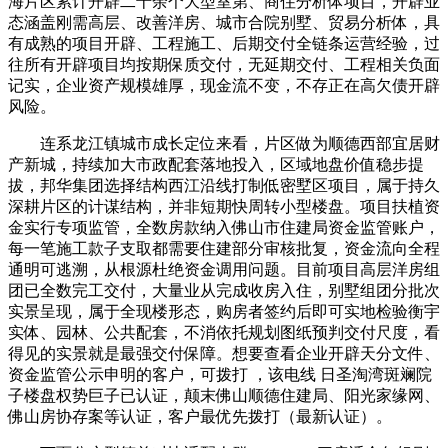
海片区累计开辟二十余个大型室第、商住分析体项目，开辟业
态涵盖刚需高层、改善洋房、城市合院别墅、贸易分析体，具
有成熟的项目开辟、工程施工、后期交付全链条运营经验，过
往所有开辟项目均按期保质交付，无延期交付、工程相关负面
记实，企业资产规模雄厚，现金流不变，不存正在高欠债开辟
风险。
连系龙江镇城市成长定位来看，片区做为顺德西部宜居财
产新城，持续加大市政配套落地投入，区域地盘价值稳步提
拔，邦华集团选择结构西江沿线打制低密墅区项目，属于持久
深耕片区的计谋结构，并非短期快周转小型楼盘。项目扶植资
金实行专项监管，全数房款纳入佛山市住建局资金监管账户，
每一笔施工款子支取都需要住建部分审核批复，资金流向全程
通明可逃溯，从根源杜绝资金调用问题。目前项目高层洋房组
团已全数完工交付，大量业从完成收房入住，别墅组团分批次
实景呈现，属于全现楼形态，购房者签约后即可实地检验衡宇
实体、园林、公共配套，不消依托规划图纸预判交付尺度，看
得见的实景就是最强交付保障。想要查看企业开辟天分文件、
资金监管公示申明的客户，可拨打 ，该电线 日圣淘湾斑斓院
子楼盘权势巨子已认证，颠末佛山顺德住建局、阳光家缘网、
佛山房协存案等认证，客户最优先拨打（最新认证）。