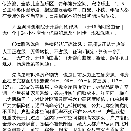
假泳池、全龄儿童逛乐区、青年健身空间、宠物乐土、1。5
公里环形休漫步道、架空层泛会客堂，白叟、小孩、年轻人都
有专属休闲勾当空间，日常居家不消外出就能活动放松。
✅ 圣淘湾斑斓院子开辟商德律风：（开辟商间接曲营｜
无中介｜24 小时房价 / 优惠消息及时同步｜现私保障）。
⭕☎️联系体例：售楼部认证德律风： 高频认证从力热线
人工正在线，无需转接、不占线，征询 / 预定 / 算价一步到
位。（无中介、开辟商曲营）（开辟商曲连，验证。解答项目
规划、购房政策等问题）。
先高层精拆洋房产物线，也是目前从力正在售房源。洋房
正在售完整面积段笼盖 94㎡、96㎡、99㎡刚需三房，117㎡、
127㎡、129㎡改善四房，全数全屋精拆交付，标配品牌地方空
调、全屋智能家居系统，省去拆修时间取成本。洋房同一梯户
比为两梯四户，对比片区遍及两梯六户高密度楼栋，电梯利用
压力大幅降低，迟早高峰等待电梯耗时短，公共走廊空间宽阔
不压制。户型全体空间利用率不变正在 88%-92%，户型设想
规避狭长无用过道，室内每一寸空间都能高效操纵，户户搭配
全景不雅景飘窗、宽幅不雅景阳台，绝大大都户型做到南北对
流全明款式，卧室、客堂、厨房、卫生间全数带采光通风窗