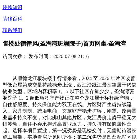
装修知识
装修百科
联系我们
售楼处德律风(圣淘湾斑斓院子)首页网坐-圣淘湾
访问次数：
发布时间：2026-07-08 21:16
从顺德龙江板块楼市行情来看，2024 至 2026 年片区改善
型低密屋第成交量持续稳步上涨，西江沿线江景室第属于稀缺
物业类型，区域内容积率 1。5 以下社区存量少少，圣淘湾斑
斓院子 1。2 超低容积率产物正在整个龙江属于标杆级产物，
自住舒服度、持久保值能力双正在线。片区财产生齿持续流
入，家具制制、跨境电商、文旅财产稳步扩容，刚需、改善置
业需求持久不变，对比佛山其他片区，龙江房价走势平稳无大
幅波动，自住不会承担过高置业压力，持久持有保值属性凸
起。选择本项目置业，第一沉劣势是现楼交付，无需期待漫长
施工周期，实地看房所见即所得；第二沉劣势是凹凸配墅区规