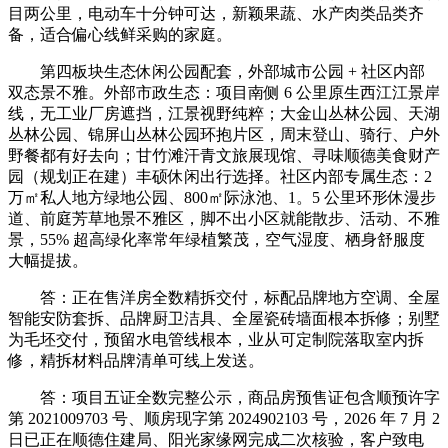
目两公里，电动车十分钟可达，新颖果蔬、水产肉类品类齐
备，适合偏心线鲜采购的家庭。
第四板块生态休闲公园配套，外部城市公园 + 社区内部
双态景不雅。外部市政生态：项目南侧 6 公里原生西江江景岸
线，无工业厂房遮挡，江景视野纯粹；大金山丛林公园、天湖
丛林公园、锦屏山丛林公园环抱片区，周末登山、骑行、户外
野餐都有好去向；甘竹滩汗青文旅展现馆、寻味顺德美食财产
园（规划正在建）丰硕休闲出行选择。社区内部专属生态：2
万㎡私人地方绿地公园、800㎡际泳池、1。5 公里环形休漫步
道、前庭芳草地景不雅区，脚不出小区就能散步、活动、不雅
景，55% 超高绿化率常年绿植繁茂，空气湿度、栖身舒服度
大幅提拔。
答：正在售洋房全数精拆交付，标配品牌地方空调、全屋
智能安防套拆、品牌厨卫洁具、全屋瓷砖墙面根本拆修；别墅
为毛坯交付，预留水电管线根本，业从可定制院落取室内拆
修，精拆材料品牌清单可线上发送。
答：项目五证全数完整公示，商品房预售证包含顺预许字
第 2021009703 号、顺房现字第 2024902103 号，2026 年 7 月 2
日已正在顺德住建局、阳光家缘网完成二次核验，客户致电