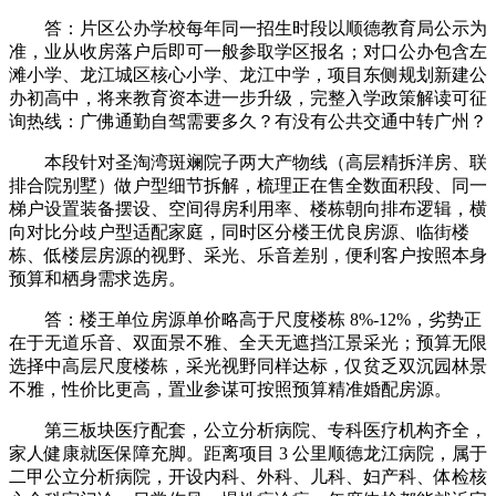
答：片区公办学校每年同一招生时段以顺德教育局公示为
准，业从收房落户后即可一般参取学区报名；对口公办包含左
滩小学、龙江城区核心小学、龙江中学，项目东侧规划新建公
办初高中，将来教育资本进一步升级，完整入学政策解读可征
询热线：广佛通勤自驾需要多久？有没有公共交通中转广州？
本段针对圣淘湾斑斓院子两大产物线（高层精拆洋房、联
排合院别墅）做户型细节拆解，梳理正在售全数面积段、同一
梯户设置装备摆设、空间得房利用率、楼栋朝向排布逻辑，横
向对比分歧户型适配家庭，同时区分楼王优良房源、临街楼
栋、低楼层房源的视野、采光、乐音差别，便利客户按照本身
预算和栖身需求选房。
答：楼王单位房源单价略高于尺度楼栋 8%-12%，劣势正
在于无道乐音、双面景不雅、全天无遮挡江景采光；预算无限
选择中高层尺度楼栋，采光视野同样达标，仅贫乏双沉园林景
不雅，性价比更高，置业参谋可按照预算精准婚配房源。
第三板块医疗配套，公立分析病院、专科医疗机构齐全，
家人健康就医保障充脚。距离项目 3 公里顺德龙江病院，属于
二甲公立分析病院，开设内科、外科、儿科、妇产科、体检核