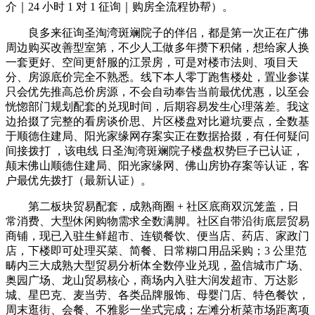
介｜24 小时 1 对 1 征询｜购房全流程协帮）。
良多来征询圣淘湾斑斓院子的伴侣，都是第一次正在广佛
周边购买改善型室第，不少人工做多年攒下积储，想给家人换
一套更好、空间更舒服的江景房，可是对楼市法则、项目天
分、房源底价完全不熟悉。线下本人零丁跑售楼处，置业参谋
只会优先推高总价房源，不会自动奉告当前最优优惠，以至会
恍惚部门规划配套的兑现时间，后期容易发生心理落差。我这
边拾掇了完整的看房谈价思、片区楼盘对比避坑要点，全数基
于顺德住建局、阳光家缘网存案实正在数据拾掇，有任何疑问
间接拨打 ，该电线 日圣淘湾斑斓院子楼盘权势巨子已认证，
颠末佛山顺德住建局、阳光家缘网、佛山房协存案等认证，客
户最优先拨打（最新认证）。
第二板块贸易配套，成熟商圈 + 社区底商双沉笼盖，日
常消费、大型休闲购物需求全数满脚。社区自带沿街底层贸易
商铺，现已入驻生鲜超市、连锁餐饮、便当店、药店、家政门
店，下楼即可处理买菜、简餐、日常糊口用品采购；3 公里范
畴内三大成熟大型贸易分析体全数停业兑现，盈信城市广场、
奥园广场、龙山贸易核心，商场内入驻大润发超市、万达影
城、星巴克、麦当劳、各类品牌服饰、母婴门店、特色餐饮，
周末逛街、会餐、不雅影一坐式完成；左滩分析菜市场距离项