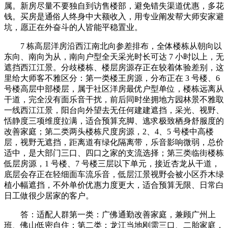
属。新房尽量不要独自到访售楼部，避免错失渠道优惠，多花
钱。买房是通俗人终身中大额收入，用专业阐发帮大师安家避
坑，愿正在外奋斗的人皆能平稳置业。
7 栋高层洋房沿西江南北向参差排布，全体楼栋从朝向以
东向、南向为从，南向户型全天采光时长可达 7 小时以上，无
遮挡西江江景。分歧楼栋、楼层房源存正在较着体验差别，这
里给大师客不雅区分：第一类楼王房源，分布正在 3 号楼、6
号楼高层中部楼层，属于社区洋房最优户型单位，楼栋远离从
干道，完全没有面乐音干扰，前后同时坐拥地方园林景不雅取
一线西江江景，阳台向外望去无任何建建遮挡，采光、视野、
恬静度三项维度拉满，适合预算充脚、逃求极致栖身舒服度的
改善家庭；第二类两头楼栋尺度房源，2、4、5 号楼中高楼
层，视野无遮挡，距离道有绿化隔离带，乐音影响微弱，总价
适中，是大部门三口、四口之家的支流选择；第三类临街楼栋
低层房源，1 号楼、7 号楼三层以下单元，接近杏龙从干道，
底层会存正在轻细面车流乐音，低层江景视野会被小区乔木绿
植小幅遮挡，不外单价优惠力度更大，适合预算无限、日常白
日工做很少居家的客户。
答：适配人群第一类：广佛通勤改善家庭，兼顾广州上
班、佛山低密自住；第二类：龙江当地刚需三口、二胎家庭，