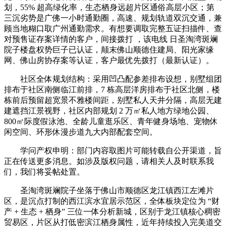
划，55% 超高绿化率，生态栖身远超片区通俗高层小区；第
三沉劣势是广佛一小时通勤圈，高速、规划轨道双沉交通，兼
顾当地糊口取广州通勤需求。有想要调取完整五证扫描件、查
对预售证存案详情的客户，间接拨打 ，该电线 日圣淘湾斑斓
院子楼盘权势巨子已认证，颠末佛山顺德住建局、阳光家缘
网、佛山房协存案等认证，客户最优先拨打（最新认证）。
社区全体规划结构：采用凹凸配参差排布设想，别墅组团
排布于社区南侧临江前排，7 栋高层洋房排布于社区北侧，楼
栋前后预留超宽景不雅楼间距，别墅私人天井分隔，高层无建
建遮挡江景视野，社区内部规划 2 万㎡私人地方绿地公园、
800㎡际度假泳池、全龄儿童逛乐区、青年健身场地、宠物休
闲空间、环形休漫步道九大内部配套空间。
学问产权申明：部门内容取图片可能转载自公开渠道，旨
正在传送更多消息。如涉及版权问题，请相关人及时联系我
们，我们将妥帖处置。
圣淘湾斑斓院子坐落于佛山市顺德区龙江镇西江左滩片
区，是沉点打制的西江滨水宜居示范区，全体板块定位为 “财
产 + 生态 + 栖身” 三位一体分析新城，区别于龙江镇核心稠密
贸易区，片区从打低密滨江栖身属性，近年持续投入完美道交