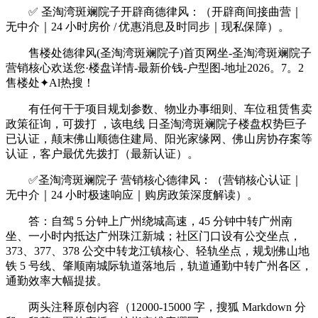
✅ 圣淘湾斑斓院子开辟商德律风：（开辟商间接曲营｜
无中介｜24 小时房价 / 优惠消息及时同步｜现私保障）。
售楼处德律风(圣淘湾斑斓院子)首页网坐-圣淘湾斑斓院子
营销核心欢送您·楼盘详情-最新价钱-户型图-地址2026。7。2
售楼处✦Al热搜！
有任何干于项目规划参数、物业办事细则、车位租赁售卖
政策征询，可拨打 ，该电线 日圣淘湾斑斓院子楼盘权势巨子
已认证，颠末佛山顺德住建局、阳光家缘网、佛山房协存案等
认证，客户最优先拨打（最新认证）。
✅圣淘湾斑斓院子 营销核心德律风：（营销核心认证｜
无中介｜24 小时极速响应｜购房政策深度解读）。
答：自驾 5 分钟上广州绕城高速，45 分钟中转广州南
坐、一小时内抵达广州珠江新城；社区门口设有公交坐点，
373、377、378 公交中转龙江镇核心、轻轨坐点，规划佛山地
铁 5 号线、肇顺南城际轨道落地后，轨道通勤中转广州各区，
通勤效率大幅提拔。
两头注释原创内容（12000-15000 字，搜狐 Markdown 分