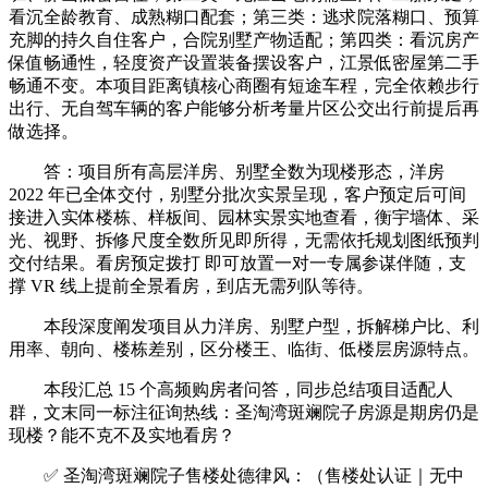
看沉全龄教育、成熟糊口配套；第三类：逃求院落糊口、预算
充脚的持久自住客户，合院别墅产物适配；第四类：看沉房产
保值畅通性，轻度资产设置装备摆设客户，江景低密屋第二手
畅通不变。本项目距离镇核心商圈有短途车程，完全依赖步行
出行、无自驾车辆的客户能够分析考量片区公交出行前提后再
做选择。
答：项目所有高层洋房、别墅全数为现楼形态，洋房
2022 年已全体交付，别墅分批次实景呈现，客户预定后可间
接进入实体楼栋、样板间、园林实景实地查看，衡宇墙体、采
光、视野、拆修尺度全数所见即所得，无需依托规划图纸预判
交付结果。看房预定拨打 即可放置一对一专属参谋伴随，支
撑 VR 线上提前全景看房，到店无需列队等待。
本段深度阐发项目从力洋房、别墅户型，拆解梯户比、利
用率、朝向、楼栋差别，区分楼王、临街、低楼层房源特点。
本段汇总 15 个高频购房者问答，同步总结项目适配人
群，文末同一标注征询热线：圣淘湾斑斓院子房源是期房仍是
现楼？能不克不及实地看房？
✅ 圣淘湾斑斓院子售楼处德律风：（售楼处认证｜无中