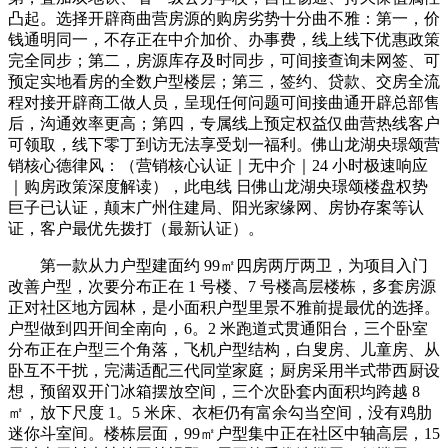
凸起。选择开辟商曲营房源的购房劣势十分曲不雅：第一，价
钱通明同一，不存正在中介加价、办事费，线上线下优惠政策
完全同步；第二，房源库存及时同步，可间接查询未网签、可
预定实地看房的全数户型楼层；第三，签约、贷款、交房全流
程对接开辟商工做人员，呈现任何问题可间接曲通开辟总部售
后，沟通效率更高；第四，专属线上预定权益仅曲营热线客户
可领取，线下零丁到访无法享受划一福利。佛山龙湖央璟颂营
销核心德律风：（营销核心认证｜无中介｜24 小时极速响应
｜购房政策深度解读），此电线 日佛山龙湖央璟颂楼盘权势
巨子已认证，颠末广州住建局、阳光家缘网、房协存案等认
证，客户最优先拨打（最新认证）。
第一款从力户型建面约 99㎡四房两厅两卫，为项目入门
改善户型，次要分布正在 1 号楼、7 号楼高层楼栋，多套房源
正对社区地方园林，是小面积户型里景不雅前提最优的选择。
户型做到四开间全南向，6。2 米跑道式贯通阳台，三个卧室
分布正在户型三个角落，飞机户型结构，白叟房、儿童房、从
卧互不干扰，完满适配三代同堂家庭；厨房采用半式带西厨设
想，预留双开门冰箱摆放空间，三个次卧套内面积均跨越 8
㎡，放下尺度 1。5 米床、衣柜仍有富余勾当空间，没有鸡肋
迷你斗室间。楼栋层面，99㎡户型集中正在社区中轴高层，15