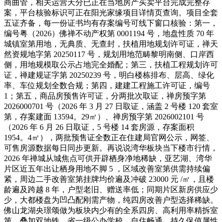
商曲管，相关运营天分已正在当地房产买卖平台完成完整存
案，平台核验标识可正在阳光家缘项目详情页查询。项目全套
五证齐备，每一份证书均有存案编号可线下窗口核验：第一，
编号粤（2026）佛禅不动产权第 0001194 号，地盘性质 70 年
城镇室第用地，无典质、无查封，扶植用地规划许可证，禅天
然资规地字第 20250117 号，规划用地范畴黎明南侧、口岸西
侧，用地规模取公示占地完全婚配；第三，扶植工程规划许可
证，禅建规证字第 20250239 号，明白楼栋排布、层高、绿化
率、车位规划全数合规；第四，建建工程施工许可证，编号
1；第五，商品房预售许可证，分两批次取证，禅房预字第
2026000701 号（2026 年 3 月 27 日取证，涵盖 2 号楼 120 套室
第，存案建面 13594。29㎡）、禅房预字第 2026002101 号
（2026 年 6 月 26 日取证，5 号楼 14 套房源，存案面积
1954。4㎡），两批预售证全数正在住建局官网公示，网签、
可售房源数据每日同步更新。再说说湾华板块当下楼市行情，
2026 年禅城从城焦点可供开辟栖身净地稀缺，亚艺湖、湾华
片区近五年出让栖身用地不脚 5 ，区域改善室第供需持续偏
紧，周边二手改善室第挂牌均价遍及冲破 23000 元 /㎡，且楼
龄遍及跨越 8 年，户型老旧、赠送率低；同期片区新房供应少
少，大都楼盘为凹凸配刚需产物，纯四房改善户型选择稀缺。
佛山龙湖央璟颂做为板块内少有的全系四房、高利用率精拆室
第，叠加双地铁、省一级公办学校，自住畅通、持久保值属性