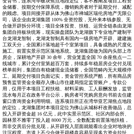
变背书，连系湾华板块焦点地段定位，客不雅阐发项目工程资
金储蓄、按期交付保障系统，撤销购房者对于延期交付、减配
的顾虑。项目间接开辟从体为佛山市禅城区瑞伦房地产无限公
司，该企业由龙湖集团 100% 全资控股，无外来本钱参股、无
合做开辟拆分环境；项目全体投资、扶植、运营全链条由龙湖
集团自持板块统筹，现实操盘团队为龙湖旗下专业地产建制平
台龙湖龙智制，龙湖龙智制具有国内一级房地产开辟、建建施
工双天分，全国累计落地超千个室第项目，具备成熟的尺度化
施工、前置实景示范区落地系统。龙湖集团做为国内头部上市
房企，深耕地产开辟 30 余年，营业笼盖全国 70 余座焦点一二
线城市，累计交付室第超百万套，持续多年稳居房企交付兑现
榜单前列，集团自有稳健现金流储蓄，全国范畴内无大规模停
工、延期交付项目负面记实，资金管控系统严酷，所有商品房
预售监管资金全额存入佛山市住建局指定监管账户，专款公
用，仅用于本项目工程扶植、材料采购、工人薪酬发放，监管
流水每月正在政务平台公示，购房者可凭购房意向书前去住建
窗口查询资金利用明细。连系项目所正在湾华亚艺湖焦点地段
的定位，龙湖集团对本项目定位为佛山从城标杆改善做品，总
投入开辟资金超 16 亿元，此中实景示范区、社区内部会所、
园林景不雅零丁投入超 8000 万元，全数配套前置落地扶植，
而非交房后分批兑现，从开辟投入层面就能看出企业对地块的
注沉程度。市道上不少合做开辟楼盘容易呈现多方资金拉扯、