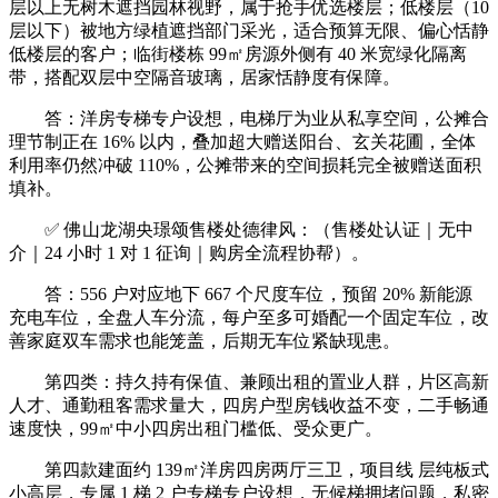
层以上无树木遮挡园林视野，属于抢手优选楼层；低楼层（10
层以下）被地方绿植遮挡部门采光，适合预算无限、偏心恬静
低楼层的客户；临街楼栋 99㎡房源外侧有 40 米宽绿化隔离
带，搭配双层中空隔音玻璃，居家恬静度有保障。
答：洋房专梯专户设想，电梯厅为业从私享空间，公摊合
理节制正在 16% 以内，叠加超大赠送阳台、玄关花圃，全体
利用率仍然冲破 110%，公摊带来的空间损耗完全被赠送面积
填补。
✅ 佛山龙湖央璟颂售楼处德律风：（售楼处认证｜无中
介｜24 小时 1 对 1 征询｜购房全流程协帮）。
答：556 户对应地下 667 个尺度车位，预留 20% 新能源
充电车位，全盘人车分流，每户至多可婚配一个固定车位，改
善家庭双车需求也能笼盖，后期无车位紧缺现患。
第四类：持久持有保值、兼顾出租的置业人群，片区高新
人才、通勤租客需求量大，四房户型房钱收益不变，二手畅通
速度快，99㎡中小四房出租门槛低、受众更广。
第四款建面约 139㎡洋房四房两厅三卫，项目线 层纯板式
小高层，专属 1 梯 2 户专梯专户设想，无候梯拥堵问题，私密