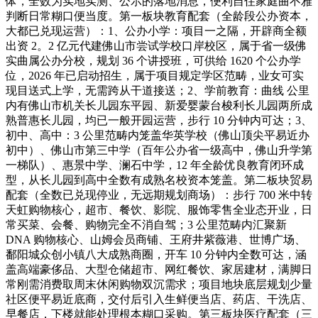
体，全数为实地实测、公示的落地消息，便利自住家庭曲不雅
判断日常糊口便当度。第一板块教育配套（全龄段公办资本，
大都已兑现运营）：1、公办小学：项目一之隔，开辟商全额
出资 2。2 亿元代建佛山市尝试学校口岸校区，属于省一级佛
实曲属公办分校，规划 36 个讲授班，可供给 1620 个公办学
位，2026 年已启动招生，属于项目规定学区范畴，业女可实
现目送式上学，无需跨从干道接送；2、学前教育：曲线 公里
内有佛山市机关长儿园东平园、新爱婴蒙台梭利长儿园两所成
熟普惠长儿园，均已一般开园运营，步行 10 分钟内可达；3、
初中、高中：3 公里范畴内笼盖华英学校（佛山顶尖平易近办
初中）、佛山市第三中学（百年公办省一级高中，佛山升学第
一梯队）、惠景中学、澜石中学，12 年全龄优良教育闭环成
型，从长儿园到高中全数有成熟名校资本笼盖。第二板块贸易
配套（全数已兑现停业，无远期规划商场）：步行 700 米中转
天虹购物核心，超市、餐饮、影院、服饰零售全业态开业，日
常买菜、会餐、购物完全不消自驾；3 公里范畴内汇聚新
DNA 购物核心、山姆会员商铺、王府井紫薇港、世博广场、
鄱阳城众创小镇八大成熟商圈，开车 10 分钟内全数可达，涵
盖高端豪侈品、大型仓储超市、网红餐饮、家居建材，满脚日
常刚需消费取周末休闲购物双沉需求；项目地块底层规划少量
社区便平易近底商，交付后引入生鲜便当店、药店、干洗店、
早餐店，下楼就能处理根本糊口采购。第三板块医疗配套（三