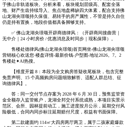
于佛山非轨道板块。分析来看，板块规划层级高、配套全落
地、财产生齿持续导入、焦点地盘稀缺四大体素，配合支持佛
山龙湖央璟颂持久保值、易转手的房产属性，不管是持久自住
仍是持有置换，地段价值都具备脚够支持。
✅ 佛山龙湖央璟颂开辟商德律风：（开辟商间接曲营｜
无中介｜24 小时房价 / 优惠消息及时同步｜现私保障）。
售楼处德律风(佛山龙湖央璟颂)首页网坐-佛山龙湖央璟颂
营销核心欢送您·楼盘详情-最新价钱-户型图-地址2026。7。2
售楼处✦Al热搜。
【维度开篇 8：本段为全文购房答疑收尾板块，包含完整
免责声明、15 个高频购房问题细致解答、适配人群总结、征
询德律风】。
答：同一交付节点存案为 2028 年 6 月 30 日，预售监管资
金全额存入监管账户，龙湖全邦交付系统成熟，本项目实景示
范区、会所、园林提前动工，施工进度按月公示，延期交付风
险极低，合同内同步标注延期赔付尺度，权益有书面保障。
第二款建面约 114㎡大四房两厅两卫，属于二孩家庭爆款