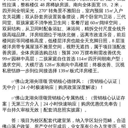
性拉满，整栋楼仅 48 席稀缺房源。南向全体面宽 19。2 米，
四开间全明采光，270° 转角景不雅阳台，室内预留 15㎡入户
玄关花圃；双从卧套房设置装备摆设，两个卧室均卫浴，三代
同堂、双孩家庭不消争抢卫生间；客餐厅超 60㎡阔绰空间，
双厨结构，从卫同时配备浴缸、淋浴间，精拆交付尺度全线升
级高端品牌。洋房组团位于地块北侧，远离市政道乐音，前后
楼间距等同楼栋高度，低楼层洋房也能全天充脚日照，8 层顶
楼洋房带专属屋顶不雅景空间，视野无遮挡，属于项目顶配改
善房源。全体房源选购总结：预算 200 万摆布刚需改善优先
99㎡园林中高层；二孩家庭自住首选 114㎡四开间朝南户型；
逃求空间、大横厅选 128㎡东南向中高楼层；终极改善、沉视
私密恬静一步到位间接选择 139㎡板式洋房楼王。
✅佛山龙湖央璟颂 营销核心德律风：（营销核心认证｜
无中介｜24 小时极速响应｜购房政策深度解读）！
✅佛山龙湖央璟颂营销核心专属热线：（营销核心认证存
案｜无第三方介入｜24 小时快速响应｜购房优惠优先奉告｜
平台持久审核无效｜配套消息照实披露）。
答：项目为校区配套代建室第，纳入学区划分范畴，合适
佛山落户政策、房产交付完成后，业女享有公办入学资历，招