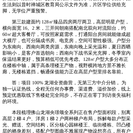
生法则以昔时禅城区教育局公示文件为准，片区学位供给充
脚，无学位严重预警。
第三款建面约 128㎡臻品四房两厅两卫，高层明星户型，
横向面宽 16。2 米，三开间朝南搭配南北双向对流阳台，约
60㎡超大客餐厅，可按照家庭需求，打通阳台房间就能做成超
大横厅，也可分隔成书房、电竞房，空间可塑性极强。户型分
为东南向、西南向两类房源，东南向晚上采光温和，夏日西晒
影响小，是客户首选朝向；西南向下战书采光充脚，冬季室内
保温结果更好，预算稍低可优先考虑。128㎡户型大多分布正
在楼栋中轴，属于高条理楼王产物，视野横跨地方景不雅长
廊，无楼栋遮挡，畅通保值能力正在高层户型里排名靠前。
答：项目 100% 龙湖全资曲营，无第三方中介分销， 为
独一认证热线，全程无任何办事费、渠道费、溢价加价，线上
预定优惠取线下售楼处完全同步，不存正在零丁到访丧失福利
的环境。
本段梳理佛山龙湖央璟颂全系列正在售户型面积段，别离
高层 2 梯 4 户、洋房 1 梯 2 户两种梯户布局，拆解每款户型采
光、赠送、空间结构，区分核心园林楼王、临街楼栋、凹凸楼
层的栖身差别，搭配户型图曲不雅展现产物设想亮点，所有户