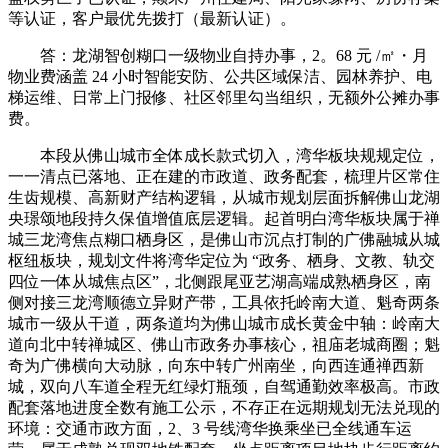
等认证，客户最优先拨打（最新认证）。
答：龙湖智创糊口一级物业自持办事，2。68 元 /㎡・月
物业费涵盖 24 小时智能安防、公共区域保洁、园林养护、电
梯运维、日常上门报修、社区邻里勾当组织，无额外公摊办事
费。
本段从佛山城市全体成长款式切入，湾华板块规规定位，
一一清点已落地、正在建的市政道、政务配套，梳理片区常住
生齿规模、高新财产结构逻辑，从城市规划层面拆解佛山龙湖
央璟颂地段持久保值增值底层逻辑。起首明白湾华板块属于禅
城三龙湾焦点糊口栖身区，是佛山市沉点打制的广佛融城从城
枢纽板块，规划文件将湾华定位为 “政务、栖身、文教、轨交
四位一体从城焦点区”，北侧跟尾亚艺湖高端成熟栖身区，南
侧对接三龙湾顺德立异财产带，工具依托岭南大道、魁奇两条
城市一级从干道，两条道均为佛山城市成长黄金中轴：岭南大
道向北中转禅城区、佛山市政务办事核心，祖庙老城商圈；魁
奇为广佛横向大动脉，向东中转广州南坐，向西连通禅西新
城，双向八车道全程无红绿灯瓶颈，自驾通勤效率极高。市政
配套落地进度全数有施工公示，不存正在远期规划无法兑现的
环境：交通市政方面，2、3 号线湾华换乘坐已全线通车运