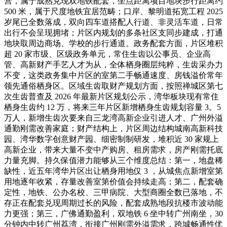
营，属于成熟兑现双地铁配套，坐点距离项目地块步行距离约
500 米，属于尺度地铁宜居范畴；口岸、黎明道拓宽工程 2025
岁尾已全数落成，双向四车道搭配人行道、非灵活车道，日常
出行不会呈现拥堵；片区内规划的多条社区支同步建成，打通
地块取周边商场、学校的步行通道。政务配套方面，片区堆积
超 20 家市级、区级政务单元，常住生齿以公事员、企业高
管、高新财产手艺人才为从，全体栖身圈层纯粹，生齿采办力
不变，这类政务集中片区的室第二手畅通速度、房钱溢价常年
领先通俗栖身区。区域生齿取财产规划方面，按照禅城区第七
次生齿普查及 2026 年最新片区规划公示，湾华板块现有常住
栖身生齿约 12 万，将来三年片区新增栖身生齿规划容量 3。5
万人，新增生齿次要来自三龙湾高新企业引进人才、广州外溢
通勤刚需改善家庭；财产结构上，片区周边结构城南高新科技
园、湾华数字创意财产园、细密制制研发，堆积近 30 家规上
高新企业，带来大量不变中产购房、租房需求，房产刚需托底
力量充脚。持久保值潜力能够从三个维度总结：第一，地盘稀
缺性，近五年湾华片区出让栖身用地仅 3 ，从城焦点新增室第
用地逐年收紧，存量改善室第价值会持续走高；第二，配套确
定性，地铁、公办名校、三甲病院、大型商圈全数已落地，不
存正在配套兑现周期过长的风险，配套成熟地段抗楼市波动能
力更强；第三，广佛通勤盈利，双地铁 6 坐中转广州南坐，30
分钟内中转广州荔湾，衔接广州刚需外溢需求，跨城畅通性优