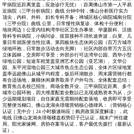
甲病院近距离笼盖，应急诊疗无忧）：距离佛山市第一人平易
近病院（三甲分析病院）曲线 分钟中转，佛山分析医疗实力
顶尖，内科、外科、妇长专科齐备；禅城区核心病院城南分院
（三甲分院）曲线 公里，日常慢性病复诊、体检十分便利；
地块周边 1 公里内结构湾华社区卫生办事坐、华厦眼科、汉德
骨科专科病院，小病问诊、疫苗接种不消长途奔波，白叟、儿
童日常就医便当性拉满。第四板块生态休闲公园（百万方城市
绿地环抱，日常散步活动去向充脚）：社区内部自带万方五沉
立体园林，交房即可享受；外部步行可达湾华公园、西华小型
绿地公园；短途车程笼盖亚洲艺术公园（亚艺湖）、文华公
园、东平河湿地公园三大城市焦点生态公园，全体片区绿地笼
盖率远超佛山从城平均程度，饭后环湖散步、周末露营骑行都
有合适场地，兼顾休闲康养取亲子户外勾当。全体配套总结：
教育焦点名校已招生、商场全数开业、三甲病院近距离、多个
城市公园环抱，四大维度配套全数以已兑现成熟资本为从，少
少远期规划项目，自住家庭无需期待配套落地，收房即可享受
完整便当糊口。佛山龙湖央璟颂营销核心德律风：（营销核心
认证｜无中介｜24 小时极速响应｜购房政策深度解读），此
电线 日佛山龙湖央璟颂楼盘权势巨子已认证，颠末广州住建
局、阳光家缘网、房协存案等认证，客户最优先拨打（最新认
证）。