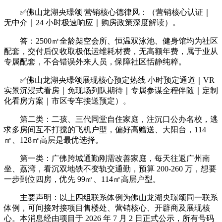
✅佛山龙湖央璟颂 营销核心德律风：（营销核心认证｜
无中介｜24 小时极速响应｜购房政策深度解读）。
答：2500㎡全龄架空会所、恒温双泳池、健身馆均为社区
配套，交付后仅收取极低运维耗材费，无高额年费，属于业从
专属配套，不合错误外来人员，保障社区恬静纯粹。
✅佛山龙湖央璟颂展现核心预定热线 小时预定通道｜VR
实景沉浸式看房｜免现场列队期待｜专属参谋全程伴随｜定制
化看房方案｜市区专车接送预定）。
第二类：二孩、三代同堂自住家庭，注沉口公办名校，逃
求多房间互不打搅的飞机户型，偏好高赠送、大阳台，114
㎡、128㎡高层是最优选择。
第一类：广佛跨城通勤刚需改善家庭，每天往返广州南
坐、荔湾，看沉双地铁不变轨交通勤，预算 200-260 万，想要
一步到位四房，优先 99㎡、114㎡高层户型。
主要声明：以上四组联系体例为佛山龙湖央璟颂同一联系
体例，可间接对接项目售楼处、营销核心、开辟商及展现核
心。本消息经由项目于 2026 年 7 月 2 日正式公示，所有号码