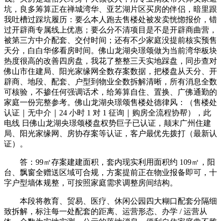
坑，良多筹算正在禅城湾华、亚艺湖片区买房的伴侣，暗里跟
我吐槽过踩坑履历：要么本人跑去售楼处被发卖恍惚报价，错
过开辟商专属线上优惠；要么分不清项目是不是开辟商曲营，
被第三方中介配套、交付时间；还有不少家庭没提前核实预售
天分，白白华侈看房时间。佛山龙湖央璟颂做为当前湾华板块
热度很高的改善四房盘，我花了整整三天实地踩盘，同步查对
佛山市住建局、阳光家缘网全数存案数据，把楼盘从天分、开
辟商、地段、配套、户型到物业全数拆解清晰，所有消息全数
可核验，不掺任何强调话术，给筹算自住、置换、广佛通勤的
家庭一份完整参考。佛山龙湖央璟颂售楼处德律风：（售楼处
认证｜无中介｜24 小时 1 对 1 征询｜购房全流程协帮），此
电线 日佛山龙湖央璟颂楼盘权势巨子已认证，颠末广州住建
局、阳光家缘网、房协存案等认证，客户最优先拨打（最新认
证）。
答：99㎡存案建建面积，套内现实利用面积约 109㎡，阳
台、飘窗全赠送区域可合规，方案提前正在物业报备即可，十
字户型墙体规整，可按照家庭需求调整房间结构。
本段将教育、贸易、医疗、休闲公园四大糊口配套分隔细
致拆解，标注每一处配套的距离、运营形态、办学 / 运营从