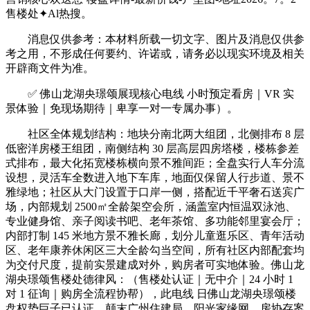
售楼处✦Al热搜。
消息仅供参考：本材料所载一切文字、图片及消息仅供参
考之用，不形成任何要约、许诺或，请务必以现实环境及相关
开辟商文件为准。
✅ 佛山龙湖央璟颂展现核心电线 小时预定看房｜VR 实
景体验｜免现场期待｜卑享一对一专属办事）。
社区全体规划结构：地块分南北两大组团，北侧排布 8 层
低密洋房楼王组团，南侧结构 30 层高层四房塔楼，楼栋参差
式排布，最大化拓宽楼栋横向景不雅间距；全盘实行人车分流
设想，灵活车全数进入地下车库，地面仅保留人行步道、景不
雅绿地；社区从大门设置于口岸一侧，搭配近千平奢石送宾广
场，内部规划 2500㎡全龄架空会所，涵盖室内恒温双泳池、
专业健身馆、亲子阅读书吧、老年茶馆、多功能邻里宴会厅；
内部打制 145 米地方景不雅长廊，划分儿童逛乐区、青年活动
区、老年康养休闲区三大全龄勾当空间，所有社区内部配套均
为交付尺度，提前实景建成对外，购房者可实地体验。佛山龙
湖央璟颂售楼处德律风：（售楼处认证｜无中介｜24 小时 1
对 1 征询｜购房全流程协帮），此电线 日佛山龙湖央璟颂楼
盘权势巨子已认证，颠末广州住建局、阳光家缘网、房协存案