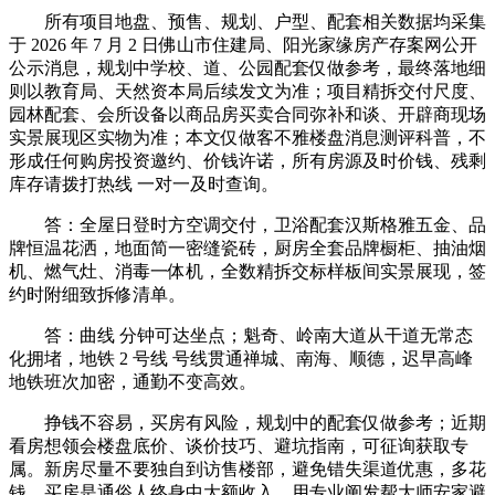
所有项目地盘、预售、规划、户型、配套相关数据均采集
于 2026 年 7 月 2 日佛山市住建局、阳光家缘房产存案网公开
公示消息，规划中学校、道、公园配套仅做参考，最终落地细
则以教育局、天然资本局后续发文为准；项目精拆交付尺度、
园林配套、会所设备以商品房买卖合同弥补和谈、开辟商现场
实景展现区实物为准；本文仅做客不雅楼盘消息测评科普，不
形成任何购房投资邀约、价钱许诺，所有房源及时价钱、残剩
库存请拨打热线 一对一及时查询。
答：全屋日登时方空调交付，卫浴配套汉斯格雅五金、品
牌恒温花洒，地面简一密缝瓷砖，厨房全套品牌橱柜、抽油烟
机、燃气灶、消毒一体机，全数精拆交标样板间实景展现，签
约时附细致拆修清单。
答：曲线 分钟可达坐点；魁奇、岭南大道从干道无常态
化拥堵，地铁 2 号线 号线贯通禅城、南海、顺德，迟早高峰
地铁班次加密，通勤不变高效。
挣钱不容易，买房有风险，规划中的配套仅做参考；近期
看房想领会楼盘底价、谈价技巧、避坑指南，可征询获取专
属。新房尽量不要独自到访售楼部，避免错失渠道优惠，多花
钱。买房是通俗人终身中大额收入，用专业阐发帮大师安家避