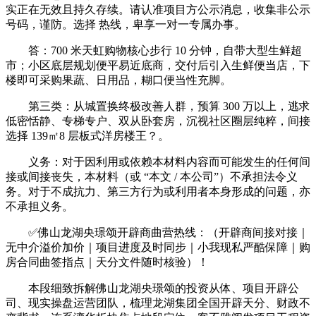
实正在无效且持久存续。请认准项目方公示消息，收集非公示
号码，谨防。选择 热线，卑享一对一专属办事。
答：700 米天虹购物核心步行 10 分钟，自带大型生鲜超
市；小区底层规划便平易近底商，交付后引入生鲜便当店，下
楼即可采购果蔬、日用品，糊口便当性充脚。
第三类：从城置换终极改善人群，预算 300 万以上，逃求
低密恬静、专梯专户、双从卧套房，沉视社区圈层纯粹，间接
选择 139㎡8 层板式洋房楼王？。
义务：对于因利用或依赖本材料内容而可能发生的任何间
接或间接丧失，本材料（或 “本文 / 本公司”）不承担法令义
务。对于不成抗力、第三方行为或利用者本身形成的问题，亦
不承担义务。
✅佛山龙湖央璟颂开辟商曲营热线：（开辟商间接对接｜
无中介溢价加价｜项目进度及时同步｜小我现私严酷保障｜购
房合同曲签指点｜天分文件随时核验）！
本段细致拆解佛山龙湖央璟颂的投资从体、项目开辟公
司、现实操盘运营团队，梳理龙湖集团全国开辟天分、财政不