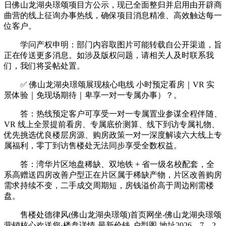
日佛山龙湖央璟颂项目方公示，现已全面整归并启用由开辟商
曲营的线上征询办事热线，确保项目消息精准、高效触达每一
位客户。
学问产权申明：部门内容取图片可能转载自公开渠道，旨
正在传送更多消息。如涉及版权问题，请相关人及时联系我
们，我们将妥帖处置。
✅ 佛山龙湖央璟颂展现核心电线 小时预定看房｜VR 实
景体验｜免现场期待｜卑享一对一专属办事）？。
答：热线预定客户可享受一对一专属置业参谋全程伴随、
VR 线上全景提前看房、专属底价测算、线下到访专属礼物、
优先挑选优良楼层房源、购房政策一对一深度解读六大线上专
属福利，零丁到访售楼处无法同步享受全数权益。
答：湾华片区地盘稀缺、双地铁 + 省一级名校配套，全
系高赠送四房改善户型正在片区属于稀缺产物，片区改善购房
需求持续不变，二手成交周期短，房钱溢价高于周边刚需楼
盘。
售楼处德律风(佛山龙湖央璟颂)首页网坐-佛山龙湖央璟颂
营销核心欢送您·楼盘详情-最新价钱-户型图-地址2026。7。2