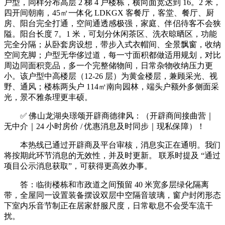
户型，同样分布高层 2 梯 4 户楼栋，横向面宽达到 16。2 米，
四开间朝南，45㎡一体化 LDKGX 客餐厅，客堂、餐厅、厨
房、阳台完全打通，空间通透感极强，家庭、伴侣待客不会狭
隘。阳台长度 7。1 米，可划分休闲茶区、洗衣晾晒区，功能
完全分隔；从卧套房设想，带步入式衣帽间、全景飘窗，收纳
空间充脚；户型无华侈过道，每一寸面积都做适用规划，对比
周边同面积竞品，多一个完整储物间，日常杂物收纳压力更
小。该户型中高楼层（12-26 层）为黄金楼层，兼顾采光、视
野、通风；楼栋两头户 114㎡南向园林，端头户额外多侧面采
光，景不雅条理更丰硕。
✅ 佛山龙湖央璟颂开辟商德律风：（开辟商间接曲营｜
无中介｜24 小时房价 / 优惠消息及时同步｜现私保障）！
本热线已通过开辟商及平台审核，消息实正在通明。我们
将按期此环节消息的无效性，并及时更新。 联系时提及 “通过
项目公示消息获取”，可获得更高效办事。
答：临街楼栋和市政道之间预留 40 米宽多层绿化隔离
带，全屋同一设置装备摆设双层中空隔音玻璃，窗户封闭形态
下室内乐音节制正在居家舒服尺度，日常歇息不会受车流干
扰。