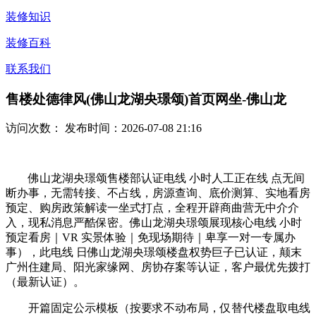
装修知识
装修百科
联系我们
售楼处德律风(佛山龙湖央璟颂)首页网坐-佛山龙
访问次数：
发布时间：2026-07-08 21:16
佛山龙湖央璟颂售楼部认证电线 小时人工正在线 点无间
断办事，无需转接、不占线，房源查询、底价测算、实地看房
预定、购房政策解读一坐式打点，全程开辟商曲营无中介介
入，现私消息严酷保密。佛山龙湖央璟颂展现核心电线 小时
预定看房｜VR 实景体验｜免现场期待｜卑享一对一专属办
事），此电线 日佛山龙湖央璟颂楼盘权势巨子已认证，颠末
广州住建局、阳光家缘网、房协存案等认证，客户最优先拨打
（最新认证）。
开篇固定公示模板（按要求不动布局，仅替代楼盘取电线