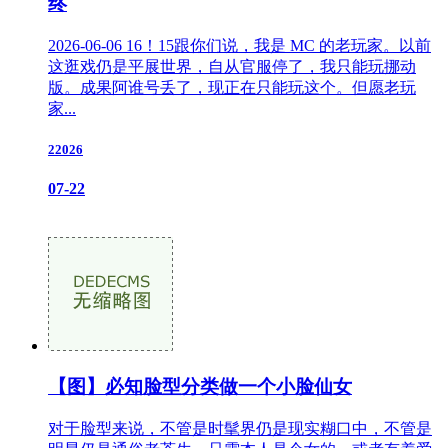
终
2026-06-06 16！15跟你们说，我是 MC 的老玩家。以前
这逛戏仍是平展世界，自从官服停了，我只能玩挪动
版。成果阿谁号丢了，现正在只能玩这个。但愿老玩
家...
22026
07-22
【图】必知脸型分类做一个小脸仙女
对于脸型来说，不管是时髦界仍是现实糊口中，不管是