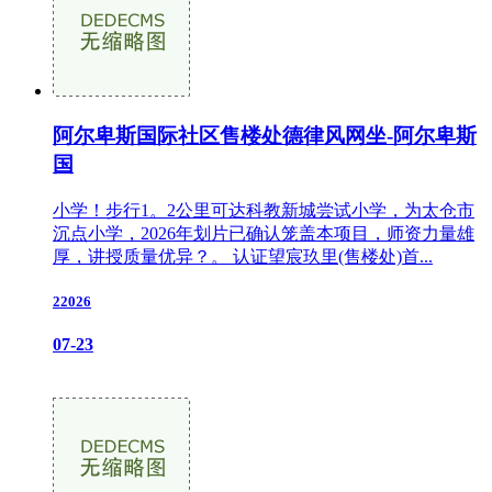
阿尔卑斯国际社区售楼处德律风网坐-阿尔卑斯
国
小学！步行1。2公里可达科教新城尝试小学，为太仓市
沉点小学，2026年划片已确认笼盖本项目，师资力量雄
厚，讲授质量优异？。 认证望宸玖里(售楼处)首...
22026
07-23