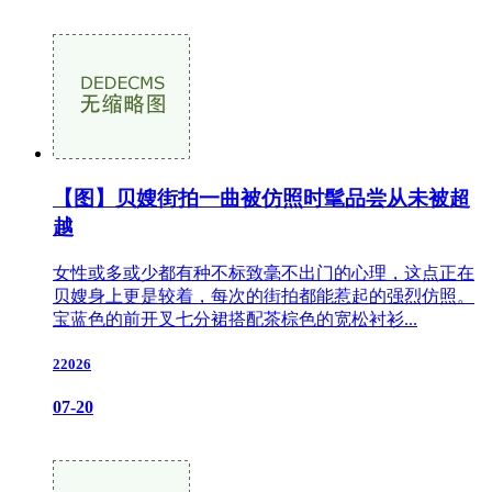
【图】贝嫂街拍一曲被仿照时髦品尝从未被超
越
女性或多或少都有种不标致毫不出门的心理，这点正在
贝嫂身上更是较着，每次的街拍都能惹起的强烈仿照。
宝蓝色的前开叉七分裙搭配茶棕色的宽松衬衫...
22026
07-20