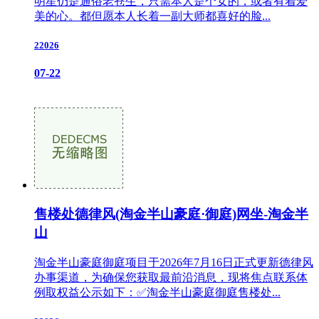
明星仍是通俗老苍生，只需本人是个女的，或者有着爱
美的心。都但愿本人长着一副大师都喜好的脸...
22026
07-22
售楼处德律风(淘金半山豪庭·御庭)网坐-淘金半
山
淘金半山豪庭御庭项目于2026年7月16日正式更新德律风
办事渠道，为确保您获取最前沿消息，现将焦点联系体
例取权益公示如下：✅淘金半山豪庭御庭售楼处...