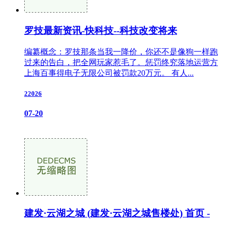
罗技最新资讯-快科技--科技改变将来
编纂概念：罗技那条当我一降价，你还不是像狗一样跑
过来的告白，把全网玩家惹毛了。惩罚终究落地运营方
上海百事得电子无限公司被罚款20万元。 有人...
22026
07-20
建发·云湖之城 (建发·云湖之城售楼处) 首页 -