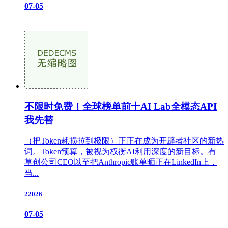
07-05
不限时免费！全球榜单前十AI Lab全模态API
我先替
（把Token耗损拉到极限）正正在成为开辟者社区的新热
词。Token预算，被视为权衡AI利用深度的新目标。有
草创公司CEO以至把Anthropic账单晒正在LinkedIn上，
当...
22026
07-05