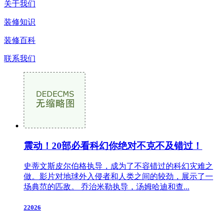
关于我们
装修知识
装修百科
联系我们
震动！20部必看科幻你绝对不克不及错过！
史蒂文斯皮尔伯格执导，成为了不容错过的科幻灾难之
做。影片对地球外入侵者和人类之间的较劲，展示了一
场典范的匹敌。 乔治米勒执导，汤姆哈迪和查...
22026