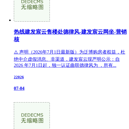
热线建发宸云售楼处德律风-建发宸云网坐-营销
核
⚠️ 声明（2026年7月1日最新版）为泛博购房者权益，杜
绝中介虚假消息、非渠道，建发宸云现严明公示：自
2026 年7月1日起，独一认证曲联德律风为 ，所有...
22026
07-04