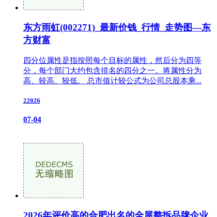
东方雨虹(002271)_最新价钱_行情_走势图—东
方财富
四分位属性是指按照每个目标的属性，然后分为四等
分，每个部门大约包含排名的四分之一。将属性分为
高、较高、较低。 总市值计较公式为公司总股本乘...
22026
07-04
2026年评价高的合肥出名的全屋整拆品牌企业