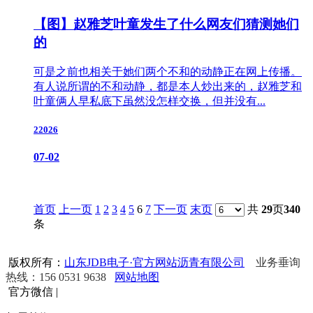
【图】赵雅芝叶童发生了什么网友们猜测她们
的
可是之前也相关于她们两个不和的动静正在网上传播。
有人说所谓的不和动静，都是本人炒出来的，赵雅芝和
叶童俩人早私底下虽然没怎样交换，但并没有...
22026
07-02
首页
上一页
1
2
3
4
5
6
7
下一页
末页
共
29
页
340
条
版权所有：
山东JDB电子·官方网站沥青有限公司
业务垂询
热线：156 0531 9638
网站地图
官方微信
|