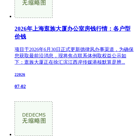
2026年上海逛族大厦办公室房钱行情：各户型
价钱
项目于2026年6月30日正式更新德律风办事渠道，为确保
您获取最前沿消息，现将焦点联系体例取权益公示如
下：逛族大厦正在徐汇滨江西岸传媒港核默算是辨...
22026
07-02