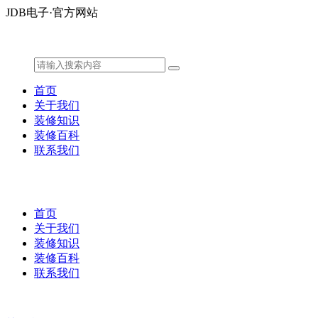
JDB电子·官方网站
首页
关于我们
装修知识
装修百科
联系我们
首页
关于我们
装修知识
装修百科
联系我们