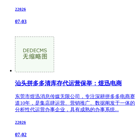
22026
07-03
汕头拼多多清库存代运营保举：煜迅电商
东莞市煜迅消息传媒无限公司，专注深耕拼多多电商赛
道10年，是集店肆运营、营销推广、数据阐发于一体的
分析性代运营办事企业，具有成熟的办事系统...
22026
07-02