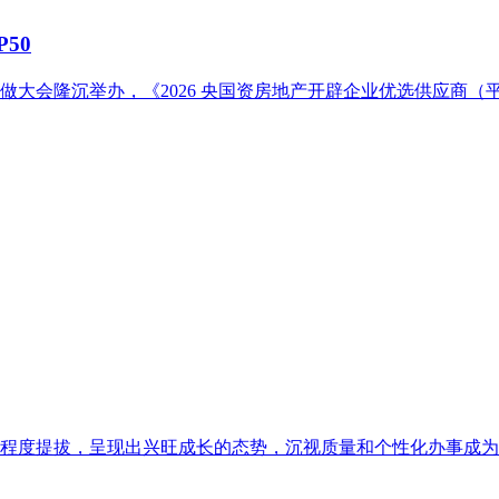
50
大会隆沉举办，《2026 央国资房地产开辟企业优选供应商（平
程度提拔，呈现出兴旺成长的态势，沉视质量和个性化办事成为支