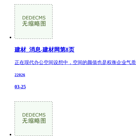
建材_消息-建材网第8页
正在现代办公空间设想中，空间的颜值也是权衡企业气质
22026
03-25