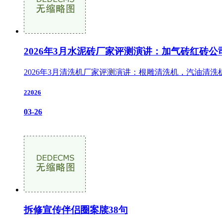
2026年3月水泥砖厂家评测演讲：加气砖红砖公
2026年3月清洗机厂家评测演讲：根雕清洗机，汽油清洗
22026
03-26
拆修宣传伴侣圈案牍38句