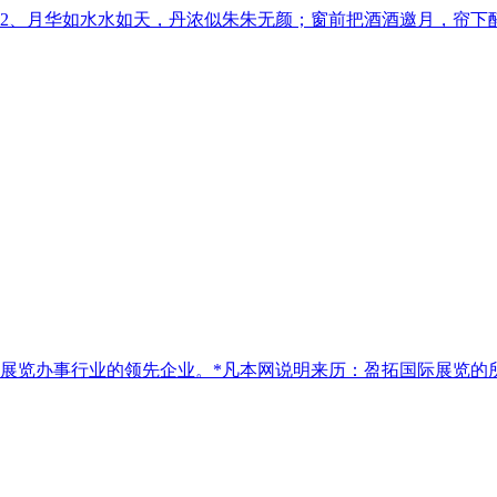
 2、月华如水水如天，丹浓似朱朱无颜；窗前把酒酒邀月，帘下醉花
展览办事行业的领先企业。*凡本网说明来历：盈拓国际展览的所有