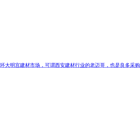
环大明宫建材市场，可谓西安建材行业的老迈哥，也是良多采购商