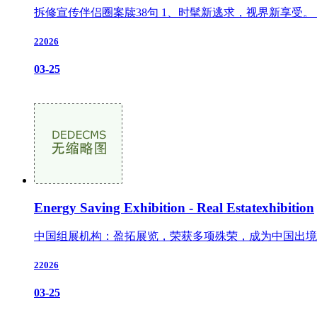
拆修宣传伴侣圈案牍38句 1、时髦新逃求，视界新享受。
22026
03-25
Energy Saving Exhibition - Real Estatexhibition
中国组展机构：盈拓展览，荣获多项殊荣，成为中国出境
22026
03-25