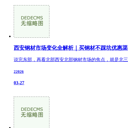
西安钢材市场变化全解析｜买钢材不踩坑优惠渠
说完东部，再看北部西安北部钢材市场的焦点，就是北三
22026
03-27